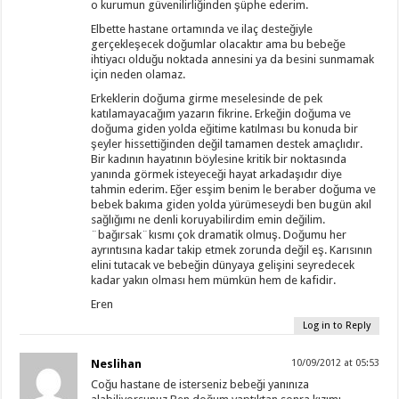
o kurumun güvenilirliğinden şüphe ederim.
Elbette hastane ortamında ve ilaç desteğiyle
gerçekleşecek doğumlar olacaktır ama bu bebeğe
ihtiyacı olduğu noktada annesini ya da besini sunmamak
için neden olamaz.
Erkeklerin doğuma girme meselesinde de pek
katılamayacağım yazarın fikrine. Erkeğin doğuma ve
doğuma giden yolda eğitime katılması bu konuda bir
şeyler hissettiğinden değil tamamen destek amaçlıdır.
Bir kadının hayatının böylesine kritik bir noktasında
yanında görmek isteyeceği hayat arkadaşıdır diye
tahmin ederim. Eğer esşim benim le beraber doğuma ve
bebek bakıma giden yolda yürümeseydi ben bugün akıl
sağlığımı ne denli koruyabilirdim emin değilim.
¨bağırsak¨kısmı çok dramatik olmuş. Doğumu her
ayrıntısına kadar takip etmek zorunda değil eş. Karısının
elini tutacak ve bebeğin dünyaya gelişini seyredecek
kadar yakın olması hem mümkün hem de kafidir.
Eren
Log in to Reply
Neslihan
10/09/2012 at 05:53
Coğu hastane de isterseniz bebeği yanınıza