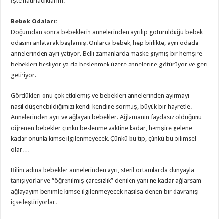
İşte hatırladıklarım:
Bebek Odaları:
Doğumdan sonra bebeklerin annelerinden ayrılıp götürüldüğü bebek
odasını anlatarak başlamış. Onlarca bebek, hep birlikte, aynı odada
annelerinden ayrı yatıyor. Belli zamanlarda maske giymiş bir hemşire
bebekleri besliyor ya da beslenmek üzere annelerine götürüyor ve geri
getiriyor.
Gördükleri onu çok etkilemiş ve bebekleri annelerinden ayırmayı
nasıl düşenebildiğimizi kendi kendine sormuş, büyük bir hayretle.
Annelerinden ayrı ve ağlayan bebekler. Ağlamanın faydasız olduğunu
öğrenen bebekler çünkü beslenme vaktine kadar, hemşire gelene
kadar onunla kimse ilgilenmeyecek. Çünkü bu tıp, çünkü bu bilimsel
olan…
Bilim adına bebekler annelerinden ayrı, steril ortamlarda dünyayla
tanışıyorlar ve “öğrenilmiş çaresizlik” denilen yani ne kadar ağlarsam
ağlayayım benimle kimse ilgilenmeyecek nasılsa denen bir davranışı
içselleştiriyorlar.