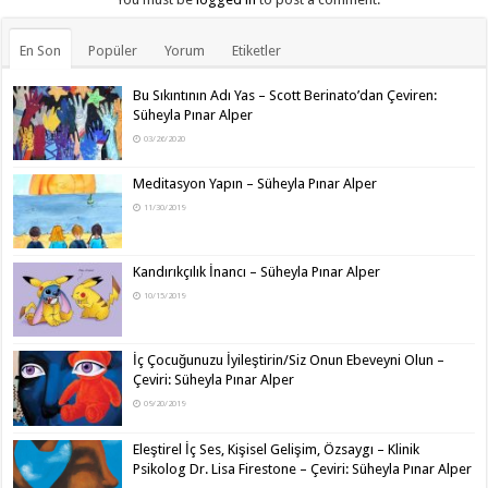
En Son
Popüler
Yorum
Etiketler
Bu Sıkıntının Adı Yas – Scott Berinato’dan Çeviren:
Süheyla Pınar Alper
03/26/2020
Meditasyon Yapın – Süheyla Pınar Alper
11/30/2019
Kandırıkçılık İnancı – Süheyla Pınar Alper
10/15/2019
İç Çocuğunuzu İyileştirin/Siz Onun Ebeveyni Olun –
Çeviri: Süheyla Pınar Alper
09/20/2019
Eleştirel İç Ses, Kişisel Gelişim, Özsaygı – Klinik
Psikolog Dr. Lisa Firestone – Çeviri: Süheyla Pınar Alper