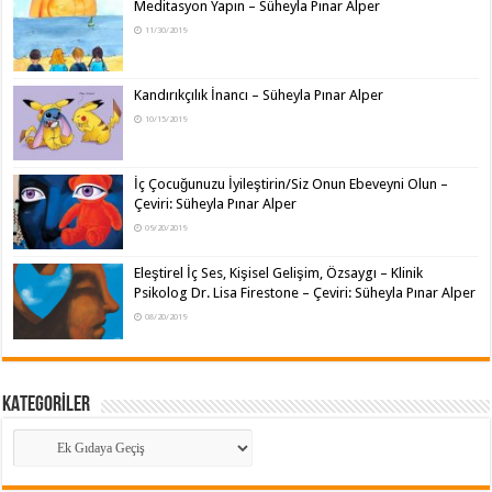
Meditasyon Yapın – Süheyla Pınar Alper
11/30/2019
Kandırıkçılık İnancı – Süheyla Pınar Alper
10/15/2019
İç Çocuğunuzu İyileştirin/Siz Onun Ebeveyni Olun –
Çeviri: Süheyla Pınar Alper
09/20/2019
Eleştirel İç Ses, Kişisel Gelişim, Özsaygı – Klinik
Psikolog Dr. Lisa Firestone – Çeviri: Süheyla Pınar Alper
08/20/2019
KATEGORİLER
KATEGORİLER