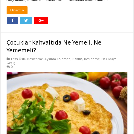
Devamı »
Çocuklar Kahvaltıda Ne Yemeli, Ne
Yememeli?
1 Yaş Üstü Beslenme
,
Aysuda Kölemen
,
Bakım
,
Beslenme
,
Ek Gıdaya
Geçiş
0