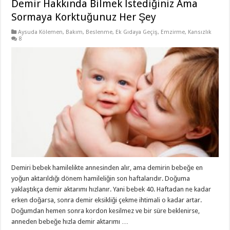
Demir Hakkında Bilmek İstediğiniz Ama
Sormaya Korktuğunuz Her Şey
Aysuda Kölemen
,
Bakım
,
Beslenme
,
Ek Gıdaya Geçiş
,
Emzirme
,
Kansızlık
8
Demiri bebek hamilelikte annesinden alır, ama demirin bebeğe en
yoğun aktarıldığı dönem hamileliğin son haftalarıdır. Doğuma
yaklaştıkça demir aktarımı hızlanır. Yani bebek 40. Haftadan ne kadar
erken doğarsa, sonra demir eksikliği çekme ihtimali o kadar artar.
Doğumdan hemen sonra kordon kesilmez ve bir süre beklenirse,
anneden bebeğe hızla demir aktarımı …