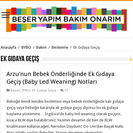
Anasayfa
/
BYBO
/
Bakım
/
Beslenme
/
Ek Gıdaya Geçiş
Ek Gıdaya Geçiş
Arzu’nun Bebek Önderliğinde Ek Gıdaya
Geçiş (Baby Led Weaning) Notları
Bakım
,
BYBO
,
Ek Gıdaya Geçiş
10
Bebeğin kendi kendini beslemesi veya bebek önderliğinde katı gıdaya
geçiş veya bebeğin kararıyla ek gıdaya geçiş diyoruz bu ek gıdaya
başlama yöntemine… Ingilizce’de baby led weaning olarak geçiyor,
kısaca BLW diye bulabilirsiniz. Yazımın devamın de ben de BLW
kısaltmasını kullanacağım. Nereden Duydum? Do-Um’dan Başak Kutlu
Atay anlattı, ondan dinledim. Yazının devamını okumadan …