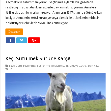
geçmek için sabırsızlanıyorlar. Geçtiğimiz aylarda bir gazetede
rastladığım şu istatistikleri sizlerle paylaşmak istiyorum: Annelerin
%43’ü ek besinlere erken geçiyor Annelerin %47’si anne sütünü erken
kesiyor Annelerin %68’i kurabiye veya ekmek ile bebeklerin midesini
dolduruyor Bebeklerin %64’ü inek sütü içiyor …
Devamı »
Keçi Sütü İnek Sütüne Karşı!
1 Yaş Üstü Beslenme
,
Beslenme
,
Beslenme
,
Ek Gıdaya Geçiş
,
Eren Kaya
32