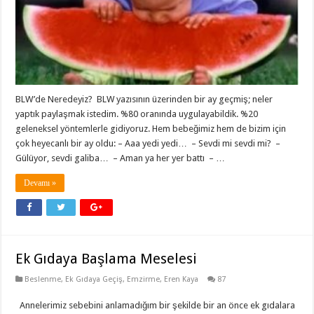
BLW’de Neredeyiz? BLW yazısının üzerinden bir ay geçmiş; neler
yaptık paylaşmak istedim. %80 oranında uygulayabildik. %20
geleneksel yöntemlerle gidiyoruz. Hem bebeğimiz hem de bizim için
çok heyecanlı bir ay oldu: – Aaa yedi yedi… – Sevdi mi sevdi mi? –
Gülüyor, sevdi galiba… – Aman ya her yer battı – …
Devamı »
Ek Gıdaya Başlama Meselesi
Beslenme
,
Ek Gıdaya Geçiş
,
Emzirme
,
Eren Kaya
87
Annelerimiz sebebini anlamadığım bir şekilde bir an önce ek gıdalara