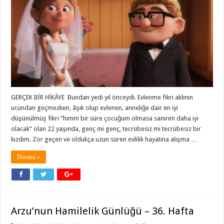
GERÇEK BİR HİKÂYE Bundan yedi yıl önceydi. Evlenme fikri aklının
ucundan geçmezken, âşık olup evlenen, anneliğe dair en iyi
düşünülmüş fikri ”hımm bir süre çocuğum olmasa sanırım daha iyi
olacak” olan 22 yaşında, genç mi genç, tecrübesiz mi tecrübesiz bir
kızdım. Zor geçen ve oldukça uzun süren evlilik hayatına alışma …
Devamı »
Arzu’nun Hamilelik Günlüğü – 36. Hafta