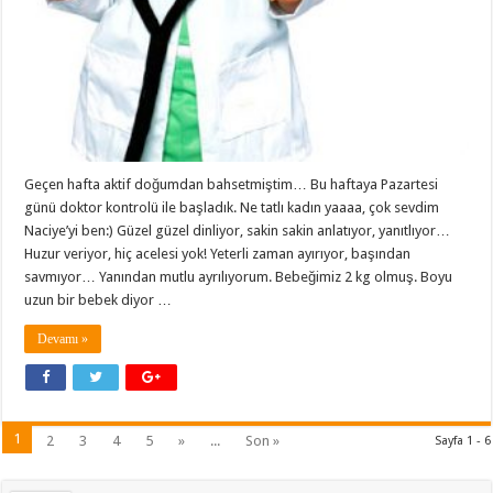
Geçen hafta aktif doğumdan bahsetmiştim… Bu haftaya Pazartesi
günü doktor kontrolü ile başladık. Ne tatlı kadın yaaaa, çok sevdim
Naciye’yi ben:) Güzel güzel dinliyor, sakin sakin anlatıyor, yanıtlıyor…
Huzur veriyor, hiç acelesi yok! Yeterli zaman ayırıyor, başından
savmıyor… Yanından mutlu ayrılıyorum. Bebeğimiz 2 kg olmuş. Boyu
uzun bir bebek diyor …
Devamı »
1
2
3
4
5
»
...
Son »
Sayfa 1 - 6