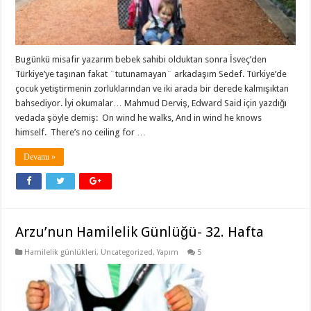
Bugünkü misafir yazarım bebek sahibi olduktan sonra İsveç’den
Türkiye’ye taşınan fakat ¨tutunamayan¨ arkadaşım Sedef. Türkiye’de
çocuk yetiştirmenin zorluklarından ve iki arada bir derede kalmışıktan
bahsediyor. İyi okumalar… Mahmud Derviş, Edward Said için yazdığı
vedada şöyle demiş: On wind he walks, And in wind he knows
himself. There’s no ceiling for …
Devamı »
Arzu’nun Hamilelik Günlüğü- 32. Hafta
Hamilelik günlükleri
,
Uncategorized
,
Yapım
5