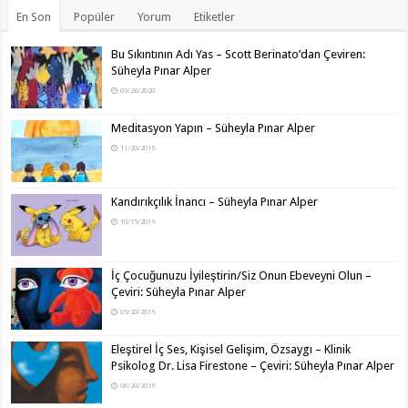
En Son
Popüler
Yorum
Etiketler
Bu Sıkıntının Adı Yas – Scott Berinato’dan Çeviren:
Süheyla Pınar Alper
03/26/2020
Meditasyon Yapın – Süheyla Pınar Alper
11/30/2019
Kandırıkçılık İnancı – Süheyla Pınar Alper
10/15/2019
İç Çocuğunuzu İyileştirin/Siz Onun Ebeveyni Olun –
Çeviri: Süheyla Pınar Alper
09/20/2019
Eleştirel İç Ses, Kişisel Gelişim, Özsaygı – Klinik
Psikolog Dr. Lisa Firestone – Çeviri: Süheyla Pınar Alper
08/20/2019