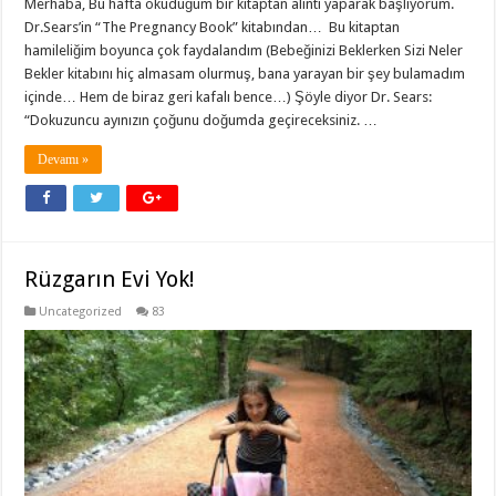
Merhaba, Bu hafta okuduğum bir kitaptan alıntı yaparak başlıyorum.
Dr.Sears’in “The Pregnancy Book” kitabından… Bu kitaptan
hamileliğim boyunca çok faydalandım (Bebeğinizi Beklerken Sizi Neler
Bekler kitabını hiç almasam olurmuş, bana yarayan bir şey bulamadım
içinde… Hem de biraz geri kafalı bence…) Şöyle diyor Dr. Sears:
“Dokuzuncu ayınızın çoğunu doğumda geçireceksiniz. …
Devamı »
Rüzgarın Evi Yok!
Uncategorized
83