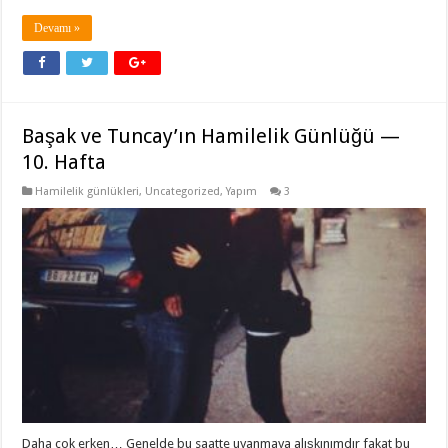
Devamı »
Başak ve Tuncay’ın Hamilelik Günlüğü —
10. Hafta
Hamilelik günlükleri
,
Uncategorized
,
Yapım
3
Daha çok erken… Genelde bu saatte uyanmaya alışkınımdır fakat bu