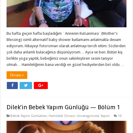
Bu hafta geçen hafta başladığım ¨Annenin Kutsanması¨(Mother’s
Blessing) isimli alternatif baby shower kutlamamı anlatmakla devam
ediyorum. Hikayeyi fotoroman olarak anlatmayı tercih ettim. Sözlerden
çok daha anlamlı bulacağınızı düşünüyorum… Ayca ve ben. Bütün kış
birlikte yoga yaptık, bebeğimiz onun sakinleştiren sesini tanıyor
olmalı… Hamileliğimin bana verdiği en güzel hediyelerden biri oldu …
Devamı »
Dilek’in Bebek Yapım Günlüğü — Bölüm 1
Bebek Yapım Günlükleri
,
Hamilelik Öncesi
,
Uncategorized
,
Yapım
10