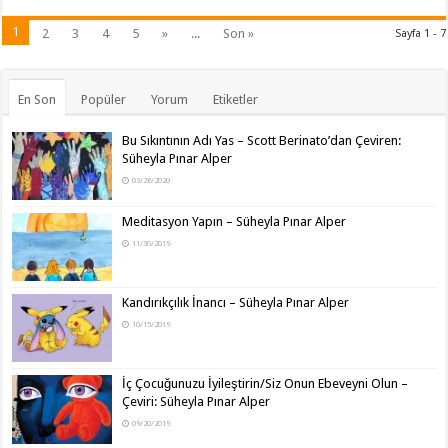
1
2
3
4
5
»
...
Son »
Sayfa 1 - 7
En Son
Popüler
Yorum
Etiketler
Bu Sıkıntının Adı Yas – Scott Berinato’dan Çeviren:
Süheyla Pınar Alper
03/26/2020
Meditasyon Yapın – Süheyla Pınar Alper
11/30/2019
Kandırıkçılık İnancı – Süheyla Pınar Alper
10/15/2019
İç Çocuğunuzu İyileştirin/Siz Onun Ebeveyni Olun –
Çeviri: Süheyla Pınar Alper
09/20/2019