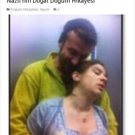
Nazlı’nın Doğal Doğum Hikayesi
Doğum Hikayeleri
,
Yapım
2