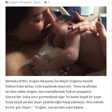
Doğum Hikayeleri
,
Yapım
0
Merhaba BYBO, Doğum hikayeme İna May’in Doğuma Hazırlık
Rehberi’nden birkaç sözle başlamak istiyorum; “Anne tarafından
tecrübe edilen doğum, tüm memelilerdeki fiziksel işleyişlerin
Everest’idir. Daha önce görmediysek eğer, bu kadar büyük bir şeyin
böyle küçük yerden dışarı çıkabileceğini hayal edemeyiz. Ama aslında
bu her gün oluyor.” “Doğum, onu tecrübe eden kadına …