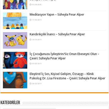
03/26/2020
Meditasyon Yapın – Süheyla Pınar Alper
11/30/2019
Kandırıkçılık İnancı – Süheyla Pınar Alper
10/15/2019
İç Çocuğunuzu İyileştirin/Siz Onun Ebeveyni Olun –
Çeviri: Süheyla Pınar Alper
09/20/2019
Eleştirel İç Ses, Kişisel Gelişim, Özsaygı – Klinik
Psikolog Dr. Lisa Firestone – Çeviri: Süheyla Pınar Alper
08/20/2019
KATEGORİLER