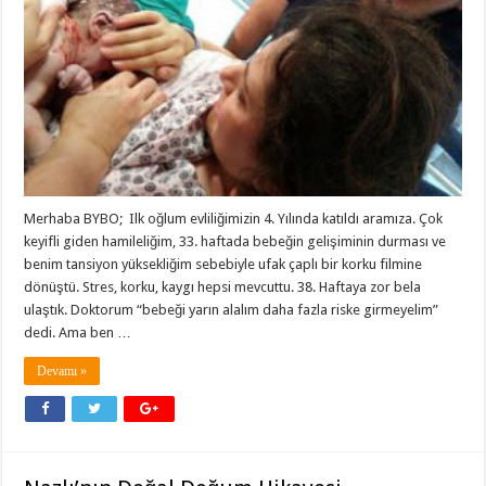
Merhaba BYBO; Ilk oğlum evliliğimizin 4. Yılında katıldı aramıza. Çok
keyifli giden hamileliğim, 33. haftada bebeğin gelişiminin durması ve
benim tansiyon yüksekliğim sebebiyle ufak çaplı bir korku filmine
dönüştü. Stres, korku, kaygı hepsi mevcuttu. 38. Haftaya zor bela
ulaştık. Doktorum “bebeği yarın alalım daha fazla riske girmeyelim”
dedi. Ama ben …
Devamı »