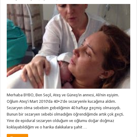
Merhaba BYBO, Ben Seçil, Ateş ve Güneş’in annesi, Ali’nin eşiyim.
Oğlum Ateş’i Mart 2010’da 40+2’de sezaryenle kucağıma aldım.
Sezaryen olma sebebim gebeliğimin 40 haftayı geçmiş olmasıydı.
Bunun bir sezaryen sebebi olmadığını öğrendiğimde artık çok geçti.
Yine de epidural sezaryen olduğum ve oğlumu doğar doğmaz
koklayabildiğim ve o harika dakikalara şahit …