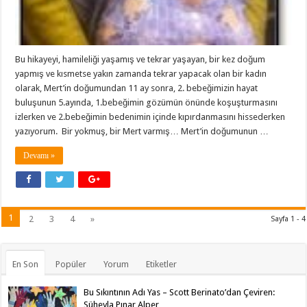
Bu hikayeyi, hamileliği yaşamış ve tekrar yaşayan, bir kez doğum
yapmış ve kısmetse yakın zamanda tekrar yapacak olan bir kadın
olarak, Mert’in doğumundan 11 ay sonra, 2. bebeğimizin hayat
buluşunun 5.ayında, 1.bebeğimin gözümün önünde koşuşturmasını
izlerken ve 2.bebeğimin bedenimin içinde kıpırdanmasını hissederken
yazıyorum. Bir yokmuş, bir Mert varmış… Mert’in doğumunun …
Devamı »
1
2
3
4
»
Sayfa 1 - 4
En Son
Popüler
Yorum
Etiketler
Bu Sıkıntının Adı Yas – Scott Berinato’dan Çeviren:
Süheyla Pınar Alper