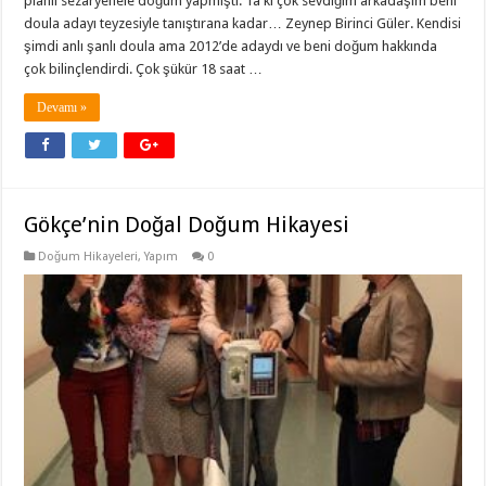
planlı sezaryenele doğum yapmıştı. Ta ki çok sevdiğim arkadaşım beni
doula adayı teyzesiyle tanıştırana kadar… Zeynep Birinci Güler. Kendisi
şimdi anlı şanlı doula ama 2012’de adaydı ve beni doğum hakkında
çok bilinçlendirdi. Çok şükür 18 saat …
Devamı »
Gökçe’nin Doğal Doğum Hikayesi
Doğum Hikayeleri
,
Yapım
0