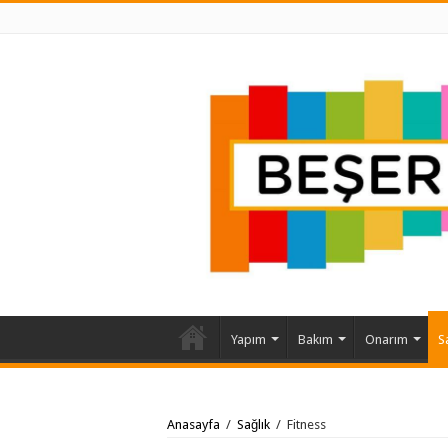
Yapım
Bakım
Onarım
S
Anasayfa
/
Sağlık
/
Fitness