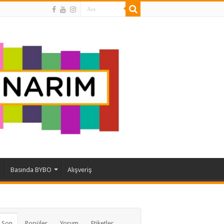
Basında BYBO
Alışveriş
 Son
Popüler
Yorum
Etiketler