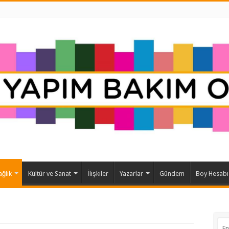
ağlık
Kültür ve Sanat
İlişkiler
Yazarlar
Gündem
Boy Hesabı
En