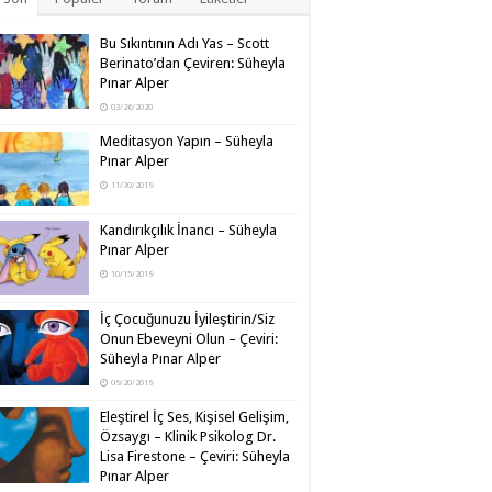
Bu Sıkıntının Adı Yas – Scott
Berinato’dan Çeviren: Süheyla
Pınar Alper
03/26/2020
Meditasyon Yapın – Süheyla
Pınar Alper
11/30/2019
Kandırıkçılık İnancı – Süheyla
Pınar Alper
10/15/2019
İç Çocuğunuzu İyileştirin/Siz
Onun Ebeveyni Olun – Çeviri:
Süheyla Pınar Alper
09/20/2019
Eleştirel İç Ses, Kişisel Gelişim,
Özsaygı – Klinik Psikolog Dr.
Lisa Firestone – Çeviri: Süheyla
Pınar Alper