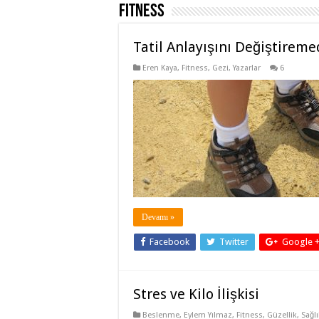
Fitness
Tatil Anlayışını Değiştireme
Eren Kaya
,
Fitness
,
Gezi
,
Yazarlar
6
Devamı »
Facebook
Twitter
Google 
Stres ve Kilo İlişkisi
Beslenme
,
Eylem Yılmaz
,
Fitness
,
Güzellik
,
Sağlı