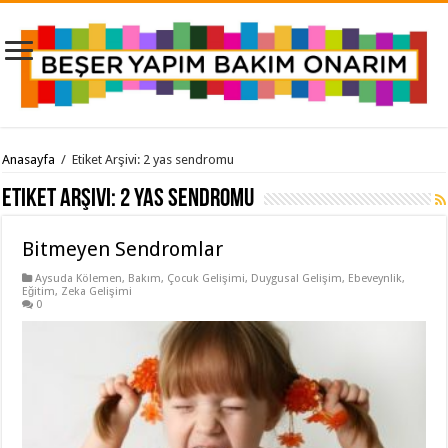
Anasayfa
/
Etiket Arşivi: 2 yas sendromu
Etiket Arşivi:
2 yas sendromu
Bitmeyen Sendromlar
Aysuda Kölemen
,
Bakım
,
Çocuk Gelişimi
,
Duygusal Gelişim
,
Ebeveynlik
,
Eğitim
,
Zeka Gelişimi
0