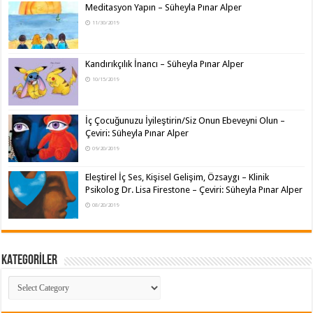
Meditasyon Yapın – Süheyla Pınar Alper
11/30/2019
Kandırıkçılık İnancı – Süheyla Pınar Alper
10/15/2019
İç Çocuğunuzu İyileştirin/Siz Onun Ebeveyni Olun –
Çeviri: Süheyla Pınar Alper
09/20/2019
Eleştirel İç Ses, Kişisel Gelişim, Özsaygı – Klinik
Psikolog Dr. Lisa Firestone – Çeviri: Süheyla Pınar Alper
08/20/2019
KATEGORİLER
KATEGORİLER