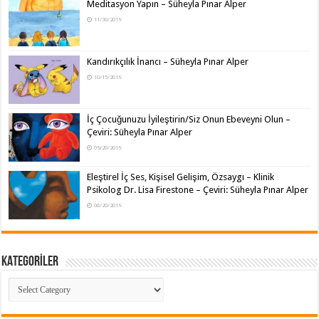
Meditasyon Yapın – Süheyla Pınar Alper
11/30/2019
Kandırıkçılık İnancı – Süheyla Pınar Alper
10/15/2019
İç Çocuğunuzu İyileştirin/Siz Onun Ebeveyni Olun –
Çeviri: Süheyla Pınar Alper
09/20/2019
Eleştirel İç Ses, Kişisel Gelişim, Özsaygı – Klinik
Psikolog Dr. Lisa Firestone – Çeviri: Süheyla Pınar Alper
08/20/2019
KATEGORİLER
KATEGORİLER