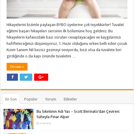
Hikayelerini bizimle paylaşan BYBO üyelerine çok teşekkürler! Tuvalet
eğitimi başarı hikayeleri serisinin ilk bölümüne hoş geldiniz. Bu
hikayelerin kafanızdaki bazı soruları cevaplayacağını ve kaygılarınızı
hafifleteceğinizi düşünüyoruz. 1. Hazır olduğunu erken belli eden çocuk
Kızım Sanem Nil bezsiz gezmeyi seviyordu, bezi olsa da tuvalete biri
girdiğinde o da kapı önünde tuvaletini …
Devamı »
En Son
Popüler
Yorum
Etiketler
Bu Sıkıntının Adı Yas – Scott Berinato’dan Çeviren:
Süheyla Pınar Alper
03/26/2020