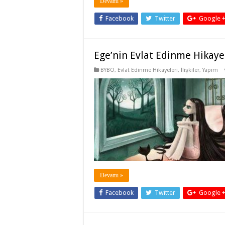
Devamı »
Facebook
Twitter
Google 
Ege’nin Evlat Edinme Hikaye
BYBO
,
Evlat Edinme Hikayeleri
,
İlişkiler
,
Yapım
Devamı »
Facebook
Twitter
Google 