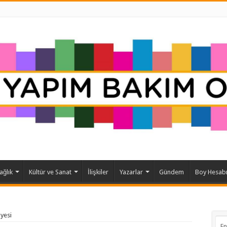
ağlık
Kültür ve Sanat
İlişkiler
Yazarlar
Gündem
Boy Hesab
ayesi
En