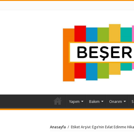
Yapım
Bakım
Onarım
S
Anasayfa
/
Etiket Arşivi: Ege’nin Evlat Edinme Hik