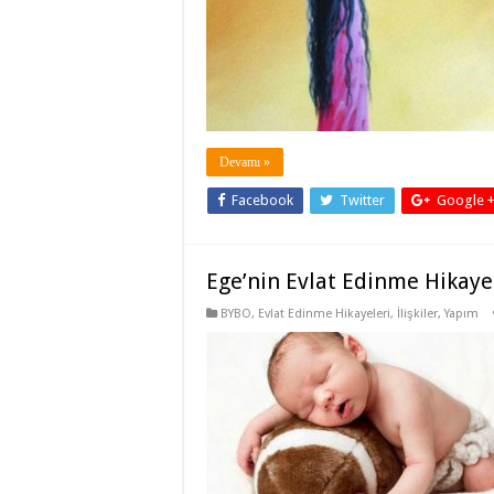
Devamı »
Facebook
Twitter
Google 
Ege’nin Evlat Edinme Hikaye
BYBO
,
Evlat Edinme Hikayeleri
,
İlişkiler
,
Yapım