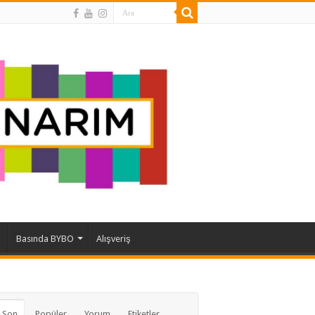
ı
Basında BYBO
Alışveriş
 Son
Popüler
Yorum
Etiketler