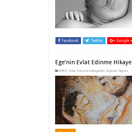
Facebook
Twitter
Google 
Ege’nin Evlat Edinme Hikaye
BYBO
,
Evlat Edinme Hikayeleri
,
İlişkiler
,
Yapım