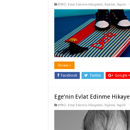
BYBO
,
Evlat Edinme Hikayeleri
,
İlişkiler
,
Yapım
Devamı »
Facebook
Twitter
Google 
Ege’nin Evlat Edinme Hikaye
BYBO
,
Evlat Edinme Hikayeleri
,
İlişkiler
,
Yapım