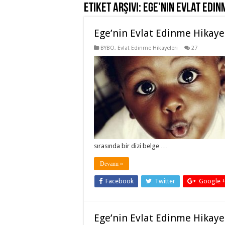
Etiket Arşivi:
Ege’nin Evlat Edin
Ege’nin Evlat Edinme Hikaye
BYBO
,
Evlat Edinme Hikayeleri
27
sırasında bir dizi belge …
Devamı »
Facebook
Twitter
Google 
Ege’nin Evlat Edinme Hikaye