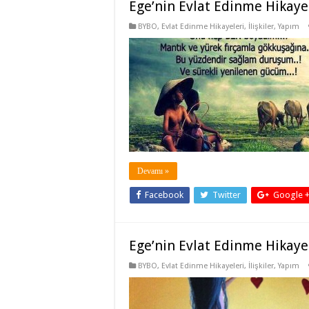
Ege’nin Evlat Edinme Hikaye
BYBO
,
Evlat Edinme Hikayeleri
,
İlişkiler
,
Yapım
Devamı »
Facebook
Twitter
Google 
Ege’nin Evlat Edinme Hikaye
BYBO
,
Evlat Edinme Hikayeleri
,
İlişkiler
,
Yapım