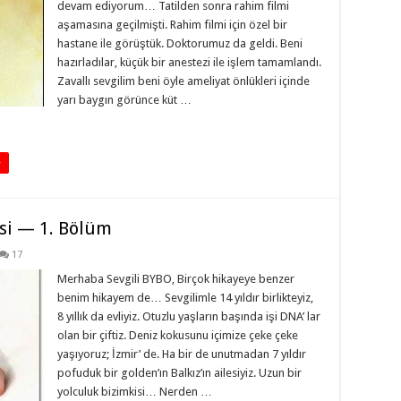
devam ediyorum… Tatilden sonra rahim filmi
aşamasına geçilmişti. Rahim filmi için özel bir
hastane ile görüştük. Doktorumuz da geldi. Beni
hazırladılar, küçük bir anestezi ile işlem tamamlandı.
Zavallı sevgilim beni öyle ameliyat önlükleri içinde
yarı baygın görünce küt …
+
si — 1. Bölüm
17
Merhaba Sevgili BYBO, Birçok hikayeye benzer
benim hikayem de… Sevgilimle 14 yıldır birlikteyiz,
8 yıllık da evliyiz. Otuzlu yaşların başında işi DNA’ lar
olan bir çiftiz. Deniz kokusunu içimize çeke çeke
yaşıyoruz; İzmir’ de. Ha bir de unutmadan 7 yıldır
pofuduk bir golden’ın Balkız’ın ailesiyiz. Uzun bir
yolculuk bizimkisi… Nerden …