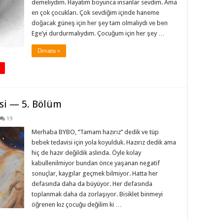
demeliydim. Hayatım boyunca insanlar sevdim. Ama
en çok çocukları. Çok sevdiğim içinde haneme
doğacak güneş için her şey tam olmalıydı ve ben
Ege’yi durdurmalıydım. Çocuğum için her şey …
Devamı »
+
si — 5. Bölüm
19
Merhaba BYBO, ‘’Tamam hazırız’’ dedik ve tüp
bebek tedavisi için yola koyulduk. Hazırız dedik ama
hiç de hazır değildik aslında. Öyle kolay
kabullenilmiyor bundan önce yaşanan negatif
sonuçlar, kaygılar geçmek bilmiyor. Hatta her
defasında daha da büyüyor. Her defasında
toplanmak daha da zorlaşıyor. Bisiklet binmeyi
öğrenen kız çocuğu değilim ki …