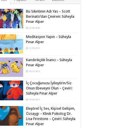
Bu Sıkıntının Adı Yas – Scott
Berinato’dan Çeviren: Süheyla
Pınar Alper
03/26/2020
Meditasyon Yapın – Süheyla
Pınar Alper
11/30/2019
Kandırıkçılık İnancı – Süheyla
Pınar Alper
10/15/2019
İç Çocuğunuzu İyileştirin/Siz
Onun Ebeveyni Olun – Çeviri:
Süheyla Pınar Alper
09/20/2019
Eleştirel İç Ses, Kişisel Gelişim,
Özsaygı – Klinik Psikolog Dr.
Lisa Firestone – Çeviri: Süheyla
Pınar Alper