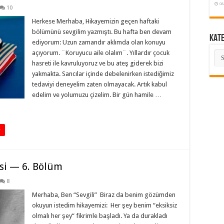
08
10
Herkese Merhaba, Hikayemizin geçen haftaki
bölümünü sevgilim yazmıştı. Bu hafta ben devam
KAT
ediyorum: Uzun zamandır aklımda olan konuyu
açıyorum. ¨Koruyucu aile olalım¨. Yıllardır çocuk
KA
hasreti ile kavruluyoruz ve bu ateş giderek bizi
yakmakta. Sancılar içinde debelenirken istediğimiz
tedaviyi deneyelim zaten olmayacak. Artık kabul
edelim ve yolumuzu çizelim. Bir gün hamile …
+
si — 6. Bölüm
8
Merhaba, Ben “Sevgili” Biraz da benim gözümden
okuyun istedim hikayemizi: Her şey benim “eksiksiz
olmalı her şey“ fikrimle başladı. Ya da durakladı