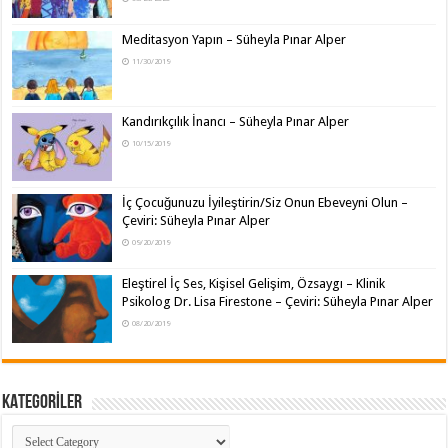
Meditasyon Yapın – Süheyla Pınar Alper
11/30/2019
Kandırıkçılık İnancı – Süheyla Pınar Alper
10/15/2019
İç Çocuğunuzu İyileştirin/Siz Onun Ebeveyni Olun –
Çeviri: Süheyla Pınar Alper
09/20/2019
Eleştirel İç Ses, Kişisel Gelişim, Özsaygı – Klinik
Psikolog Dr. Lisa Firestone – Çeviri: Süheyla Pınar Alper
08/20/2019
KATEGORİLER
KATEGORİLER