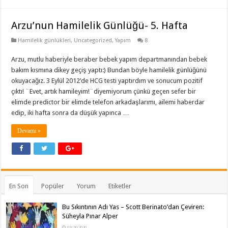
Arzu’nun Hamilelik Günlüğü- 5. Hafta
Hamilelik günlükleri
,
Uncategorized
,
Yapım
8
Arzu, mutlu haberiyle beraber bebek yapım departmanından bebek
bakım kısmına dikey geçiş yaptı:) Bundan böyle hamilelik günlüğünü
okuyacağız. 3 Eylül 2012’de HCG testi yaptırdım ve sonucum pozitif
çıktı! ¨Evet, artık hamileyim!¨diyemiyorum çünkü geçen sefer bir
elimde predictor bir elimde telefon arkadaşlarımı, ailemi haberdar
edip, iki hafta sonra da düşük yapınca …
Devamı »
En Son
Popüler
Yorum
Etiketler
Bu Sıkıntının Adı Yas – Scott Berinato’dan Çeviren:
Süheyla Pınar Alper
03/26/2020