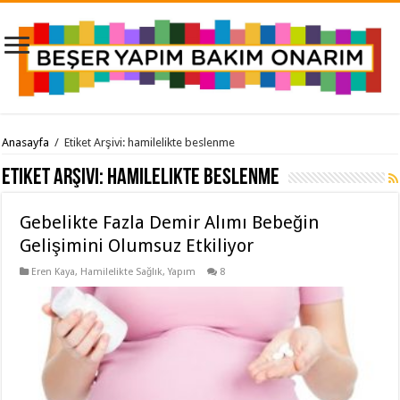
Anasayfa
/
Etiket Arşivi: hamilelikte beslenme
Etiket Arşivi:
hamilelikte beslenme
Gebelikte Fazla Demir Alımı Bebeğin
Gelişimini Olumsuz Etkiliyor
Eren Kaya
,
Hamilelikte Sağlık
,
Yapım
8