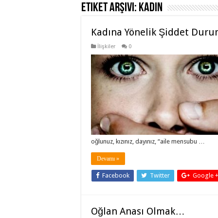
Etiket Arşivi:
kadın
Kadına Yönelik Şiddet Duru
İlişkiler
0
oğlunuz, kızınız, dayınız, “aile mensubu …
Devamı »
Facebook
Twitter
Google 
Oğlan Anası Olmak…