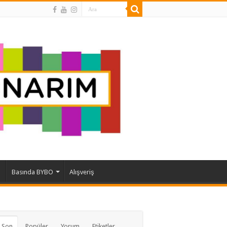
ı
Basında BYBO
Alışveriş
 Son
Popüler
Yorum
Etiketler