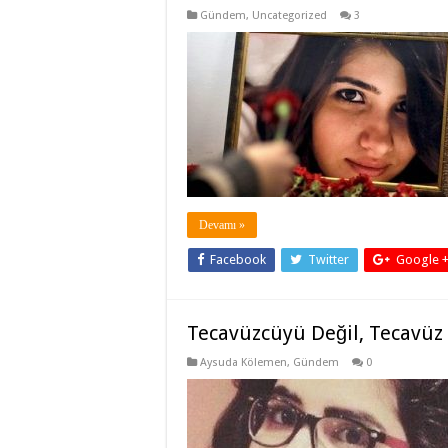
Gündem
,
Uncategorized
3
Devamı »
Facebook
Twitter
Google 
Tecavüzcüyü Değil, Tecavüz
Aysuda Kölemen
,
Gündem
0