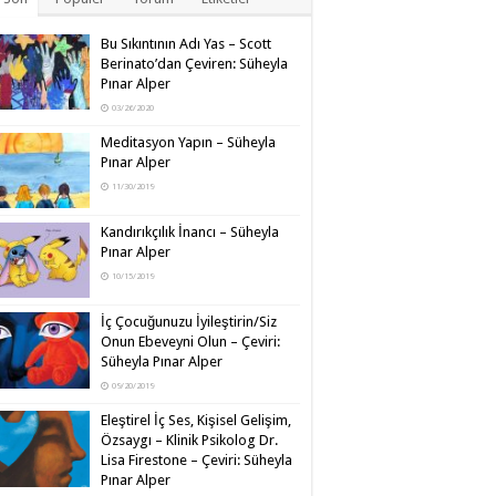
Bu Sıkıntının Adı Yas – Scott
Berinato’dan Çeviren: Süheyla
Pınar Alper
03/26/2020
Meditasyon Yapın – Süheyla
Pınar Alper
11/30/2019
Kandırıkçılık İnancı – Süheyla
Pınar Alper
10/15/2019
İç Çocuğunuzu İyileştirin/Siz
Onun Ebeveyni Olun – Çeviri:
Süheyla Pınar Alper
09/20/2019
Eleştirel İç Ses, Kişisel Gelişim,
Özsaygı – Klinik Psikolog Dr.
Lisa Firestone – Çeviri: Süheyla
Pınar Alper