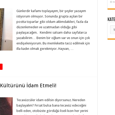
08
Günlerdir kafamı toplayayım, bir şeyler yazayım
istiyorum olmuyor. Sonunda grupta açılan bir
KAT
postta toparlar gibi oldum aklımdakileri, fazla da
düzenlemeden ve uzatmadan olduğu gibi
KA
paylaşacağım. Kendimi salsam daha sayfalarca
yazabilirim… Benim bir oğlum var ve onun için çok
endişeleniyorum. Bu memlekette taciz edilmek için
illa kadın olmak gerekmiyor. Hayvan, …
+
 Kültürünü İdam Etmeli!
Tecavüzcüler idam edilsin diyorsunuz. Nereden
başlayalım? Fırsat bulsa bana tecavüz edeceğini
belli eden, otobüste gördüğü liseli kızın her yerini