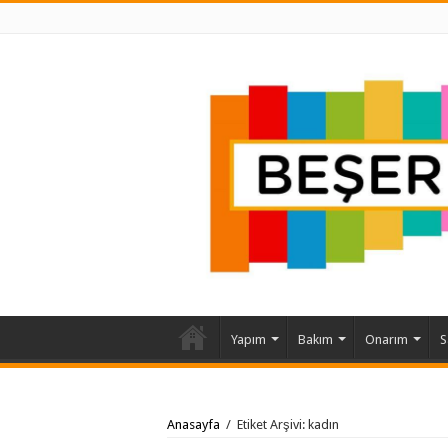
Yapım
Bakım
Onarım
S
Anasayfa
/
Etiket Arşivi: kadın