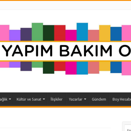
ağlık
Kültür ve Sanat
İlişkiler
Yazarlar
Gündem
Boy Hesab
En