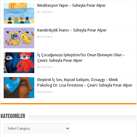
Meditasyon Yapın – Süheyla Pınar Alper
11/30/2019
Kandırıkçılık İnancı – Süheyla Pınar Alper
10/15/2019
İç Çocuğunuzu İyileştirin/Siz Onun Ebeveyni Olun –
Çeviri: Süheyla Pınar Alper
09/20/2019
Eleştirel İç Ses, Kişisel Gelişim, Özsaygı – Klinik
Psikolog Dr. Lisa Firestone – Çeviri: Süheyla Pınar Alper
08/20/2019
KATEGORİLER
KATEGORİLER