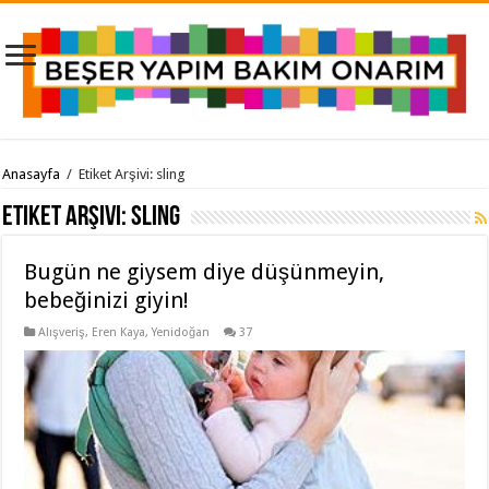
Anasayfa
/
Etiket Arşivi: sling
Etiket Arşivi:
sling
Bugün ne giysem diye düşünmeyin,
bebeğinizi giyin!
Alışveriş
,
Eren Kaya
,
Yenidoğan
37