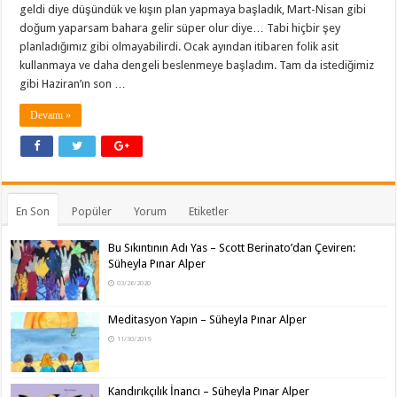
geldi diye düşündük ve kışın plan yapmaya başladık, Mart-Nisan gibi
doğum yaparsam bahara gelir süper olur diye… Tabi hiçbir şey
planladığımız gibi olmayabilirdi. Ocak ayından itibaren folik asit
kullanmaya ve daha dengeli beslenmeye başladım. Tam da istediğimiz
gibi Haziran’ın son …
Devamı »
En Son
Popüler
Yorum
Etiketler
Bu Sıkıntının Adı Yas – Scott Berinato’dan Çeviren:
Süheyla Pınar Alper
03/26/2020
Meditasyon Yapın – Süheyla Pınar Alper
11/30/2019
Kandırıkçılık İnancı – Süheyla Pınar Alper