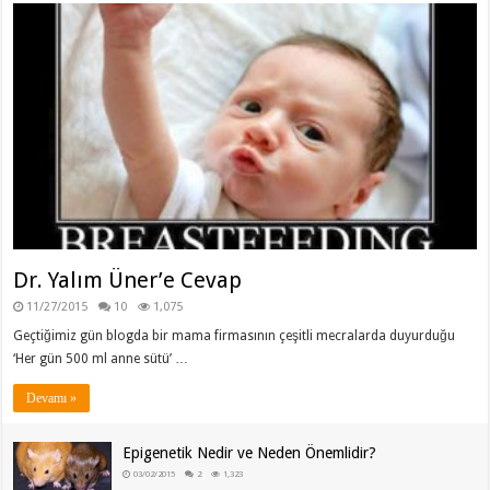
Dr. Yalım Üner’e Cevap
11/27/2015
10
1,075
Geçtiğimiz gün blogda bir mama firmasının çeşitli mecralarda duyurduğu
‘Her gün 500 ml anne sütü’ …
Devamı »
Epigenetik Nedir ve Neden Önemlidir?
03/02/2015
2
1,323