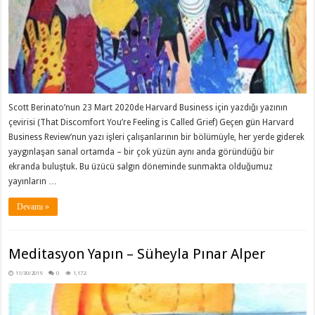
Scott Berinato’nun 23 Mart 2020de Harvard Business için yazdığı yazının
çevirisi (That Discomfort You’re Feeling is Called Grief) Geçen gün Harvard
Business Review’nun yazı işleri çalışanlarının bir bölümüyle, her yerde giderek
yaygınlaşan sanal ortamda – bir çok yüzün aynı anda göründüğü bir
ekranda buluştuk. Bu üzücü salgın döneminde sunmakta olduğumuz
yayınların …
Devamı »
Meditasyon Yapın – Süheyla Pınar Alper
11/30/2019
0
1,172