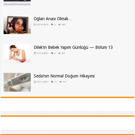
Oğlan Anası Olmak…
02/16/2015
3
969
Dilek’in Bebek Yapım Günlüğü — Bölüm 13
07/12/2013
6
601
Seda’nın Normal Doğum Hikayesi
07/11/2013
11
917