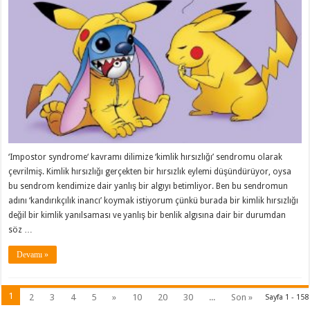
‘Impostor syndrome‘ kavramı dilimize ‘kimlik hırsızlığı’ sendromu olarak
çevrilmiş. Kimlik hırsızlığı gerçekten bir hırsızlık eylemi düşündürüyor, oysa
bu sendrom kendimize dair yanlış bir algıyı betimliyor. Ben bu sendromun
adını ‘kandırıkçılık inancı’ koymak istiyorum çünkü burada bir kimlik hırsızlığı
değil bir kimlik yanılsaması ve yanlış bir benlik algısına dair bir durumdan
söz …
Devamı »
1
2
3
4
5
»
10
20
30
...
Son »
Sayfa 1 - 158