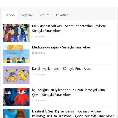
En Son
Popüler
Yorum
Etiketler
Bu Sıkıntının Adı Yas – Scott Berinato’dan Çeviren:
Süheyla Pınar Alper
03/26/2020
Meditasyon Yapın – Süheyla Pınar Alper
11/30/2019
Kandırıkçılık İnancı – Süheyla Pınar Alper
10/15/2019
İç Çocuğunuzu İyileştirin/Siz Onun Ebeveyni Olun –
Çeviri: Süheyla Pınar Alper
09/20/2019
Eleştirel İç Ses, Kişisel Gelişim, Özsaygı – Klinik
Psikolog Dr. Lisa Firestone – Çeviri: Süheyla Pınar Alper