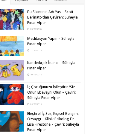
Bu Sıkıntının Adı Yas – Scott
Berinato’dan Çeviren: Süheyla
Pınar Alper
03/26/2020
Meditasyon Yapın – Süheyla
Pınar Alper
11/30/2019
Kandırıkçılık İnancı – Süheyla
Pınar Alper
10/15/2019
İç Çocuğunuzu İyileştirin/Siz
Onun Ebeveyni Olun – Çeviri:
Süheyla Pınar Alper
09/20/2019
Eleştirel İç Ses, Kişisel Gelişim,
Özsaygı – Klinik Psikolog Dr.
Lisa Firestone – Çeviri: Süheyla
Pınar Alper