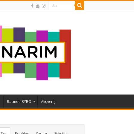
ı
Basında BYBO
Alışveriş
 Son
Popüler
Yorum
Etiketler