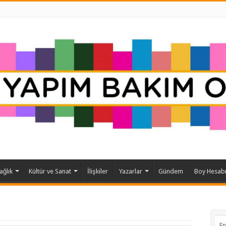
ağlık
Kültür ve Sanat
İlişkiler
Yazarlar
Gündem
Boy Hesab
En