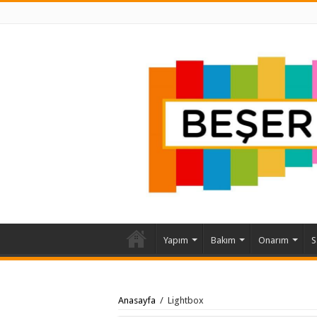
Yapım
Bakım
Onarım
S
Anasayfa
/
Lightbox