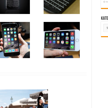
08
KAT
KA