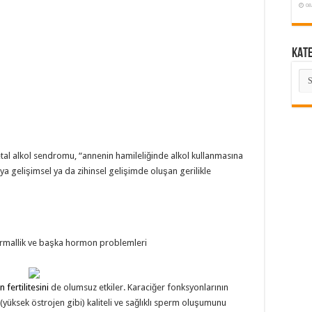
08
KAT
KA
Fetal alkol sendromu, “annenin hamileliğinde alkol kullanmasına
 gelişimsel ya da zihinsel gelişimde oluşan gerilikle
ormallik ve başka hormon problemleri
 fertilitesini
de olumsuz etkiler. Karaciğer fonksyonlarının
yüksek östrojen gibi) kaliteli ve sağlıklı sperm oluşumunu