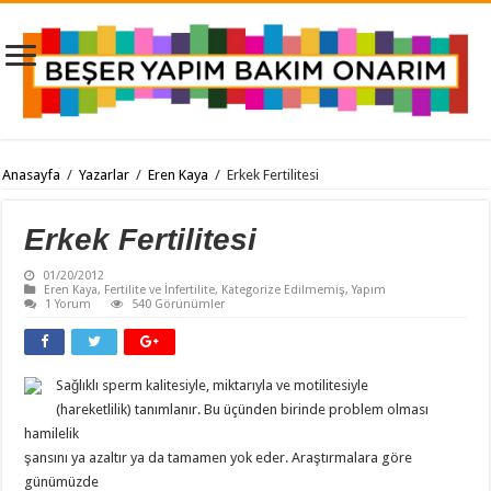
Anasayfa
/
Yazarlar
/
Eren Kaya
/
Erkek Fertilitesi
Erkek Fertilitesi
01/20/2012
Eren Kaya
,
Fertilite ve İnfertilite
,
Kategorize Edilmemiş
,
Yapım
1 Yorum
540 Görünümler
Sağlıklı sperm kalitesiyle, miktarıyla ve motilitesiyle
(hareketlilik) tanımlanır. Bu üçünden birinde problem olması
hamilelik
şansını ya azaltır ya da tamamen yok eder. Araştırmalara göre
günümüzde