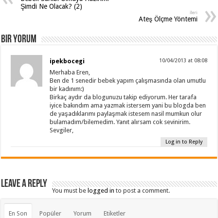
Şimdi Ne Olacak? (2)
İleri
Ateş Ölçme Yöntemi
Bir yorum
ipekbocegi
10/04/2013 at 08:08
Merhaba Eren,
Ben de 1 senedir bebek yapım çalışmasında olan umutlu
bir kadınım:)
Birkaç aydır da blogunuzu takip ediyorum. Her tarafa
iyice bakındım ama yazmak istersem yani bu blogda ben
de yaşadıklarımı paylaşmak istesem nasil mumkun olur
bulamadım/bilemedim. Yanıt alırsam cok sevinirim.
Sevgiler,
Log in to Reply
Leave a Reply
You must be
logged in
to post a comment.
En Son
Popüler
Yorum
Etiketler