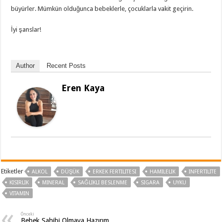
büyürler. Mümkün olduğunca bebeklerle, çocuklarla vakit geçirin.
İyi şanslar!
Author
Recent Posts
Eren Kaya
Etiketler
ALKOL
DÜŞÜK
ERKEK FERTILITESI
HAMILELIK
INFERTILITE
KISIRLIK
MINERAL
SAĞLIKLI BESLENME
SIGARA
UYKU
VITAMIN
Önceki
Bebek Sahibi Olmaya Hazırım.