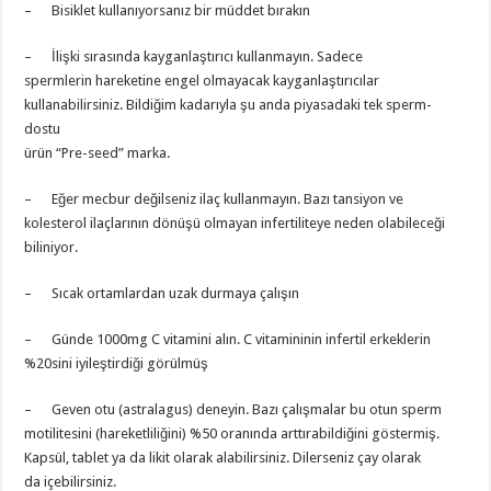
– Bisiklet kullanıyorsanız bir müddet bırakın
– İlişki sırasında kayganlaştırıcı kullanmayın. Sadece
spermlerin hareketine engel olmayacak kayganlaştırıcılar
kullanabilirsiniz. Bildiğim kadarıyla şu anda piyasadaki tek sperm-
dostu
ürün “Pre-seed” marka.
– Eğer mecbur değilseniz ilaç kullanmayın. Bazı tansiyon ve
kolesterol ilaçlarının dönüşü olmayan infertiliteye neden olabileceği
biliniyor.
– Sıcak ortamlardan uzak durmaya çalışın
– Günde 1000mg C vitamini alın. C vitamininin infertil erkeklerin
%20sini iyileştirdiği görülmüş
– Geven otu (astralagus) deneyin. Bazı çalışmalar bu otun sperm
motilitesini (hareketliliğini) %50 oranında arttırabildiğini göstermiş.
Kapsül, tablet ya da likit olarak alabilirsiniz. Dilerseniz çay olarak
da içebilirsiniz.