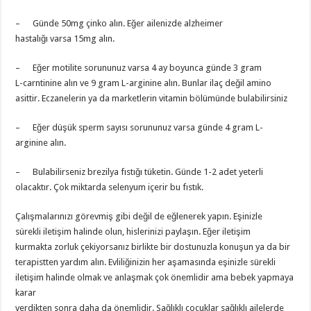
– Günde 50mg çinko alın. Eğer ailenizde alzheimer
hastalığı varsa 15mg alın.
– Eğer motilite sorununuz varsa 4 ay boyunca günde 3 gram
L-carntinine alın ve 9 gram L-arginine alın. Bunlar ilaç değil amino
asittir. Eczanelerin ya da marketlerin vitamin bölümünde bulabilirsiniz
– Eğer düşük sperm sayısı sorununuz varsa günde 4 gram L-
arginine alın.
– Bulabilirseniz brezilya fıstığı tüketin. Günde 1-2 adet yeterli
olacaktır. Çok miktarda selenyum içerir bu fıstık.
Çalışmalarınızı görevmiş gibi değil de eğlenerek yapın. Eşinizle
sürekli iletişim halinde olun, hislerinizi paylaşın. Eğer iletişim
kurmakta zorluk çekiyorsanız birlikte bir dostunuzla konuşun ya da bir
terapistten yardım alın. Evliliğinizin her aşamasında eşinizle sürekli
iletişim halinde olmak ve anlaşmak çok önemlidir ama bebek yapmaya
karar
verdikten sonra daha da önemlidir. Sağlıklı çocuklar sağlıklı ailelerde