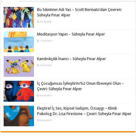
Bu Sıkıntının Adı Yas – Scott Berinato’dan Çeviren:
Süheyla Pınar Alper
03/26/2020
Meditasyon Yapın – Süheyla Pınar Alper
11/30/2019
Kandırıkçılık İnancı – Süheyla Pınar Alper
10/15/2019
İç Çocuğunuzu İyileştirin/Siz Onun Ebeveyni Olun –
Çeviri: Süheyla Pınar Alper
09/20/2019
Eleştirel İç Ses, Kişisel Gelişim, Özsaygı – Klinik
Psikolog Dr. Lisa Firestone – Çeviri: Süheyla Pınar Alper
08/20/2019