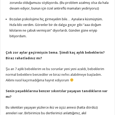
zorunda olduğumuzu söylüyordu. (Bu problem azalmış olsa da hala
devam ediyor, bunun için özel antireflü mamaları yediriyoruz)
Bozulan psikolojime hiç girmeyelim bile… Aynalara küsmüştüm.
Hızla kilo verdim. Görenler bir de dalga geçer gibi “aaa doğum
kilolarını ne çabuk vermişsin” diyorlardı. Günden güne eriyip
bitiyordum.
Çok zor aylar geçirmişsin Sema. Şimdi kaç aylık bebeklerin?
Biraz rahatladınız mı?
Şu an 7 aylık bebeklerim ve bu sorunlar yeni yeni azaldı, bebeklerim
normal bebeklere benzediler ve biraz nefes alabilmeye başladım.
Aklımı nasıl kaçırmadığıma hayret ediyorum
Senin yaşadıklarına benzer sıkıntılar yaşayan tanıdıkların var
mı?
Bu sıkıntıları yaşayan yüzlerce ikiz ve üçüz annesi (hatta dördüz)
anneleri var. Birbirimize bu dertlerimizi anlattığımız, akıl