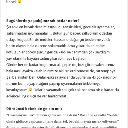
bebek
Bugünlerde yaşadığınız sıkıntılar neler?
Şu anki en büyük derdimiz uyku düzensizlikleri, gece sık uyanmalar,
sallanmadan uyumamalar… Bütün gün bebek sallıyorum odadan
odaya koşup. Bir de mideleri hassas olduğu için beslenme ve ek
besin olayını hala düzene sokamadık. Ama yukarıda anlatığım
kötü günler çoook şükür geride kaldı ve canımdan çok sevdiğim
yavrularımla hayatın tadını çıkarabilmeye başladım.
Günler her ne kadar koşturmacalı geçse de, bizi gören yakınlarımız
hala nasıl ayakta kalabildiğimize akıl sır erdiremese de, bu tempoya
galiba alıştım ben. Onlar eskaza aynı anda uyurlarsa -ki çok nadir bir
durum bu- ne yapacağımı şaşırıp uyanmalarını beklemeye
koyuluyorum
Onlarla yaşamak çok çok çok zor ama bir o kadar da
eğlenceli. İyi ki üçü de var hayatımda!
Dördüncü bebek de gelsin mi:)
“Haaaaaayıııııııır” demem gerek aslında di mi? Bazen şaka yollu “bunlar
okula gidince yapıcam bi tane daha, tek bebekli hayatı merak ediyorum”
diyorum, annem de eşim de lafı ağzıma tıkıveriyorlar, dayak yemediğim