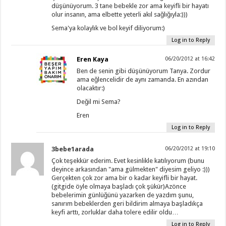
düşünüyorum. 3 tane bebekle zor ama keyifli bir hayatı
olur insanın, ama elbette yeterli akıl sağlığıyla:)))
Sema'ya kolaylık ve bol keyif diliyorum:)
Log in to Reply
Eren Kaya
06/20/2012 at 16:42
Ben de senin gibi düşünüyorum Tanya. Zordur
ama eğlencelidir de aynı zamanda. En azından
olacaktır:)
Değil mi Sema?
Eren
Log in to Reply
3bebe1arada
06/20/2012 at 19:10
Çok teşekkür ederim. Evet kesinlikle katılıyorum (bunu
deyince arkasından "ama gülmekten" diyesim geliyo :)))
Gerçekten çok zor ama bir o kadar keyifli bir hayat.
(gitgide öyle olmaya başladı çok şükür)Azönce
bebelerimin günlüğünü yazarken de yazdım şunu,
sanırım bebeklerden geri bildirim almaya başladıkça
keyfi arttı, zorluklar daha tolere edilir oldu…
Log in to Reply