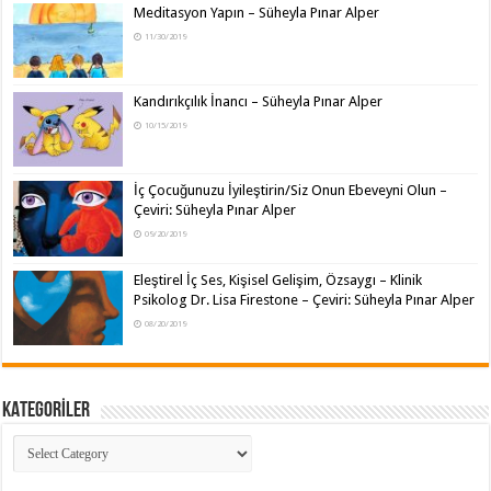
Meditasyon Yapın – Süheyla Pınar Alper
11/30/2019
Kandırıkçılık İnancı – Süheyla Pınar Alper
10/15/2019
İç Çocuğunuzu İyileştirin/Siz Onun Ebeveyni Olun –
Çeviri: Süheyla Pınar Alper
09/20/2019
Eleştirel İç Ses, Kişisel Gelişim, Özsaygı – Klinik
Psikolog Dr. Lisa Firestone – Çeviri: Süheyla Pınar Alper
08/20/2019
KATEGORİLER
KATEGORİLER