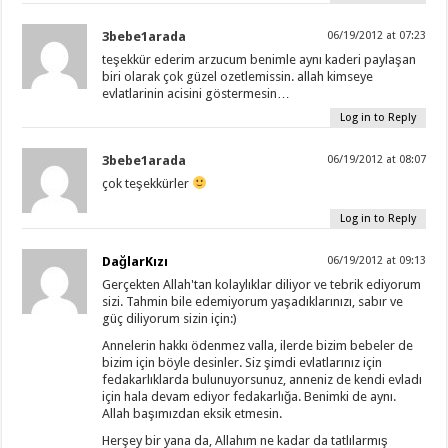
3bebe1arada
06/19/2012 at 07:23
teşekkür ederim arzucum benimle aynı kaderi paylaşan
biri olarak çok güzel ozetlemissin. allah kimseye
evlatlarinin acisini göstermesin…
Log in to Reply
3bebe1arada
06/19/2012 at 08:07
çok teşekkürler
Log in to Reply
DağlarKızı
06/19/2012 at 09:13
Gerçekten Allah'tan kolaylıklar diliyor ve tebrik ediyorum
sizi. Tahmin bile edemiyorum yaşadıklarınızı, sabır ve
güç diliyorum sizin için:)
Annelerin hakkı ödenmez valla, ilerde bizim bebeler de
bizim için böyle desinler. Siz şimdi evlatlarınız için
fedakarlıklarda bulunuyorsunuz, anneniz de kendi evladı
için hala devam ediyor fedakarlığa. Benimki de aynı.
Allah başımızdan eksik etmesin.
Herşey bir yana da, Allahım ne kadar da tatlılarmış