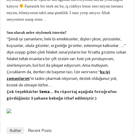
kalıyor
Fantastik bir istek mi bu, iş ciddiye binse ister miyim istemez
miyim, bilmiyorum tabii ama şimdilik 3 tane yetip artıyor. Allah
isteyenlere nasip etsin…
Son olarak neler söylemek istersin?
“Şimdi iyi zamanların, hele bi emeklesinler, dişleri çıksın, yürüsünler,
koşsunlar, okula gitsinler, ergenliğe girsinler, evlenmeye kalksınlar…. ”
diye uzayıp giden çileli felaket senaryolarını her fırsatta gözüme sokan
felaket tellalı insanlara bir çift sözüm var: Evet çok yoruluyorum,
sinirleniyorum, bol bol da şikayet ediyorum. Ama mutluyum.
Çocuklarım da, dertleri de başımın tacı. İzin verirseniz “
bu iyi
zamanlarım
“ın tadını çıkarmak istiyorum, destek olduğunuz yok,
köstek de olmayın lütfen…
Çok teşekkürler
Sema
… Bu röportaj aşağıda fotoğrafını
gördüğünüz 3 şahane bebeğe ithaf edilmiştir:)
Author
Recent Posts