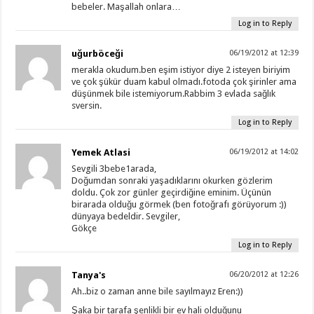
bebeler. Maşallah onlara…
Log in to Reply
uğurböceği
06/19/2012 at 12:39
merakla okudum.ben eşim istiyor diye 2 isteyen biriyim
ve çok şükür duam kabul olmadı.fotoda çok şirinler ama
düşünmek bile istemiyorum.Rabbim 3 evlada sağlık
sversin.
Log in to Reply
Yemek Atlasi
06/19/2012 at 14:02
Sevgili 3bebe1arada,
Doğumdan sonraki yaşadıklarını okurken gözlerim
doldu. Çok zor günler geçirdiğine eminim. Üçünün
birarada olduğu görmek (ben fotoğrafı görüyorum :))
dünyaya bedeldir. Sevgiler,
Gökçe
Log in to Reply
Tanya's
06/20/2012 at 12:26
Ah..biz o zaman anne bile sayılmayız Eren:))
Şaka bir tarafa şenlikli bir ev hali olduğunu