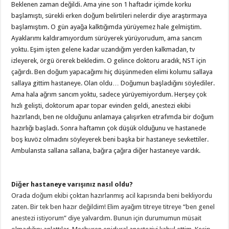
Beklenen zaman değildi. Ama yine son 1 haftadır içimde korku
başlamıştı, sürekli erken doğum belirtileri nelerdir diye araştırmaya
başlamıştım. O gün ayağa kalktığımda yürüyemez hale gelmiştim.
Ayaklarımı kaldıramıyordum sürüyerek yürüyorudum, ama sancım
yoktu. Eşim işten gelene kadar uzandığım yerden kalkmadan, tv
izleyerek, örgü örerek bekledim. O gelince doktoru aradık, NST için
çağırdı. Ben doğum yapacağımı hiç düşünmeden elimi kolumu sallaya
sallaya gittim hastaneye. Olan oldu… Doğumun başladığını söylediler.
Ama hala ağrım sancım yoktu, sadece yürüyemiyordum. Herşey çok
hızlı gelişti, doktorum apar topar evinden geldi, anestezi ekibi
hazırlandı, ben ne olduğunu anlamaya çalışırken etrafımda bir doğum
hazırlığı başladı. Sonra haftamın çok düşük olduğunu ve hastanede
boş kuvöz olmadını söyleyerek beni başka bir hastaneye sevkettiler.
Ambulansta sallana sallana, bağıra çağıra diğer hastaneye vardık.
Diğer hastaneye varışınız nasıl oldu?
Orada doğum ekibi çoktan hazırlanmış acil kapısında beni bekliyordu
zaten. Bir tek ben hazır değildim! Elim ayağım titreye titreye “ben genel
anestezi istiyorum” diye yalvardım. Bunun için durumumun müsait