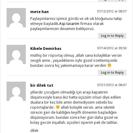
mete han
07/12/2012 at 08:57
Paylaşımlarınız işimizi gördü ve sık sık bloğunuzu takip
etmeye başladık.
Asp tasarim
firması olarak
paylaşımlarınızın devamını bekliyoruz.
Log in to Reply
Kibele Demirbas
07/14/2012 at 09:50
müthiş bir röportaj olmuş ,allah sana kolaylıklar versin
sevgili anne , yaşadıklarını öyle güzel özetlemişsinki
bundan sonra hiç yakınmamaya karar verdim
Log in to Reply
bir dilek tut
07/21/2013 at 08:47
yıllardır çocuğum olmadığı için arayı kapatırım
düşüncesiyle bana ikiz hatta üçüzüm olsun diye edilen
dualara bir kez bile amin demediysem sebebi bu
ropörtajlardır.
allah kolaylık versin. ama sıkıntılı
sürecin geri de kaldığını keyifli dönemin başladığını
düşünüyorum. bundan sonra her gün daha güzel ve
kolay gecsin inşallah. üçüzleri öperim pek de tatlılar.
dilek