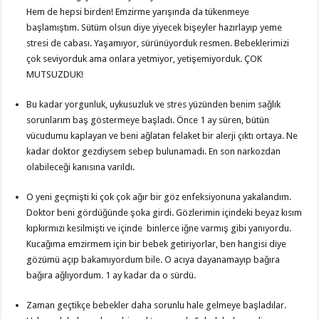
Hem de hepsi birden! Emzirme yarışında da tükenmeye
başlamıştım. Sütüm olsun diye yiyecek bişeyler hazırlayıp yeme
stresi de cabası. Yaşamıyor, sürünüyorduk resmen. Bebeklerimizi
çok seviyorduk ama onlara yetmiyor, yetişemiyorduk. ÇOK
MUTSUZDUK!
Bu kadar yorgunluk, uykusuzluk ve stres yüzünden benim sağlık
sorunlarım baş göstermeye başladı. Önce 1 ay süren, bütün
vücudumu kaplayan ve beni ağlatan felaket bir alerji çıktı ortaya. Ne
kadar doktor gezdiysem sebep bulunamadı. En son narkozdan
olabileceği kanısına varıldı.
O yeni geçmişti ki çok çok ağır bir göz enfeksiyonuna yakalandım.
Doktor beni gördüğünde şoka girdi. Gözlerimin içindeki beyaz kısım
kıpkırmızı kesilmişti ve içinde binlerce iğne varmış gibi yanıyordu.
Kucağıma emzirmem için bir bebek getiriyorlar, ben hangisi diye
gözümü açıp bakamıyordum bile. O acıya dayanamayıp bağıra
bağıra ağlıyordum. 1 ay kadar da o sürdü.
Zaman geçtikçe bebekler daha sorunlu hale gelmeye başladılar.