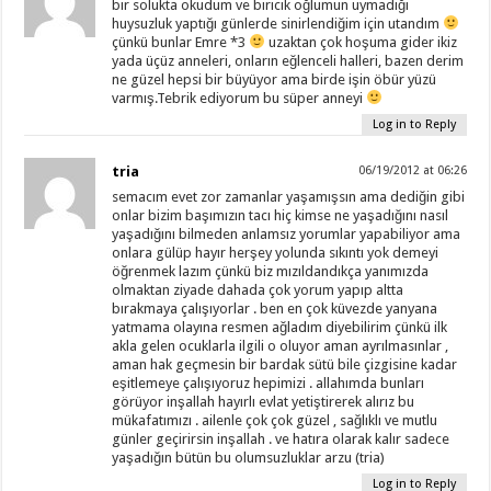
bir solukta okudum ve biricik oğlumun uymadığı
huysuzluk yaptığı günlerde sinirlendiğim için utandım
çünkü bunlar Emre *3
uzaktan çok hoşuma gider ikiz
yada üçüz anneleri, onların eğlenceli halleri, bazen derim
ne güzel hepsi bir büyüyor ama birde işin öbür yüzü
varmış.Tebrik ediyorum bu süper anneyi
Log in to Reply
tria
06/19/2012 at 06:26
semacım evet zor zamanlar yaşamışsın ama dediğin gibi
onlar bizim başımızın tacı hiç kimse ne yaşadığını nasıl
yaşadığını bilmeden anlamsız yorumlar yapabiliyor ama
onlara gülüp hayır herşey yolunda sıkıntı yok demeyi
öğrenmek lazım çünkü biz mızıldandıkça yanımızda
olmaktan ziyade dahada çok yorum yapıp altta
bırakmaya çalışıyorlar . ben en çok küvezde yanyana
yatmama olayına resmen ağladım diyebilirim çünkü ilk
akla gelen ocuklarla ilgili o oluyor aman ayrılmasınlar ,
aman hak geçmesin bir bardak sütü bile çizgisine kadar
eşitlemeye çalışıyoruz hepimizi . allahımda bunları
görüyor inşallah hayırlı evlat yetiştirerek alırız bu
mükafatımızı . ailenle çok çok güzel , sağlıklı ve mutlu
günler geçirirsin inşallah . ve hatıra olarak kalır sadece
yaşadığın bütün bu olumsuzluklar arzu (tria)
Log in to Reply