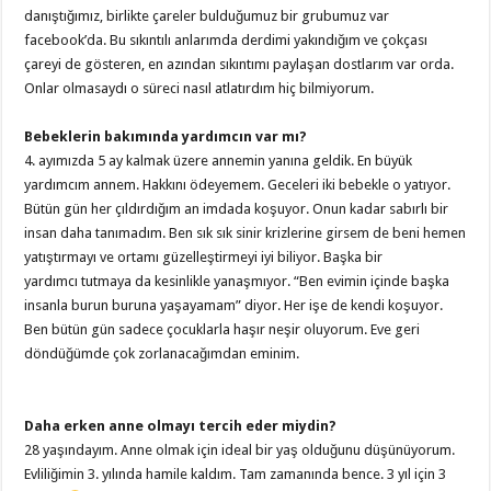
danıştığımız, birlikte çareler bulduğumuz bir grubumuz var
facebook’da. Bu sıkıntılı anlarımda derdimi yakındığım ve çokçası
çareyi de gösteren, en azından sıkıntımı paylaşan dostlarım var orda.
Onlar olmasaydı o süreci nasıl atlatırdım hiç bilmiyorum.
Bebeklerin bakımında yardımcın var mı?
4. ayımızda 5 ay kalmak üzere annemin yanına geldik. En büyük
yardımcım annem. Hakkını ödeyemem. Geceleri iki bebekle o yatıyor.
Bütün gün her çıldırdığım an imdada koşuyor. Onun kadar sabırlı bir
insan daha tanımadım. Ben sık sık sinir krizlerine girsem de beni hemen
yatıştırmayı ve ortamı güzelleştirmeyi iyi biliyor. Başka bir
yardımcı tutmaya da kesinlikle yanaşmıyor. “Ben evimin içinde başka
insanla burun buruna yaşayamam” diyor. Her işe de kendi koşuyor.
Ben bütün gün sadece çocuklarla haşır neşir oluyorum. Eve geri
döndüğümde çok zorlanacağımdan eminim.
Daha erken anne olmayı tercih eder miydin?
28 yaşındayım. Anne olmak için ideal bir yaş olduğunu düşünüyorum.
Evliliğimin 3. yılında hamile kaldım. Tam zamanında bence. 3 yıl için 3