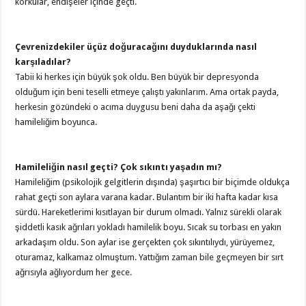
korkular, endişeler içinde geçti.
Çevrenizdekiler üçüz doğuracağını duyduklarında nasıl
karşıladılar?
Tabii ki herkes için büyük şok oldu. Ben büyük bir depresyonda
olduğum için beni teselli etmeye çalıştı yakınlarım. Ama ortak payda,
herkesin gözündeki o acıma duygusu beni daha da aşağı çekti
hamileliğim boyunca.
Hamileliğin nasıl geçti? Çok sıkıntı yaşadın mı?
Hamileliğim (psikolojik gelgitlerin dışında) şaşırtıcı bir biçimde oldukça
rahat geçti son aylara varana kadar. Bulantım bir iki hafta kadar kısa
sürdü. Hareketlerimi kısıtlayan bir durum olmadı. Yalnız sürekli olarak
şiddetli kasık ağrıları yokladı hamilelik boyu. Sıcak su torbası en yakın
arkadaşım oldu. Son aylar ise gerçekten çok sıkıntılıydı, yürüyemez,
oturamaz, kalkamaz olmuştum. Yattığım zaman bile geçmeyen bir sırt
ağrısıyla ağlıyordum her gece.