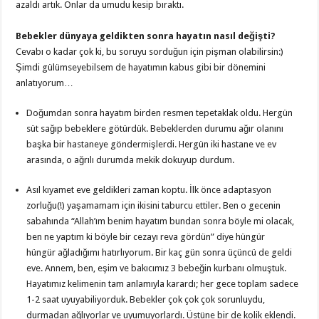
azaldı artık. Onlar da umudu kesip bıraktı.
Bebekler dünyaya geldikten sonra hayatın nasıl değişti?
Cevabı o kadar çok ki, bu soruyu sorduğun için pişman olabilirsin:)
Şimdi gülümseyebilsem de hayatımın kabus gibi bir dönemini
anlatıyorum…
Doğumdan sonra hayatım birden resmen tepetaklak oldu. Hergün
süt sağıp bebeklere götürdük. Bebeklerden durumu ağır olanını
başka bir hastaneye göndermişlerdi. Hergün iki hastane ve ev
arasında, o ağrılı durumda mekik dokuyup durdum.
Asıl kıyamet eve geldikleri zaman koptu. İlk önce adaptasyon
zorluğu(!) yaşamamam için ikisini taburcu ettiler. Ben o gecenin
sabahında “Allah’ım benim hayatım bundan sonra böyle mi olacak,
ben ne yaptım ki böyle bir cezayı reva gördün” diye hüngür
hüngür ağladığımı hatırlıyorum. Bir kaç gün sonra üçüncü de geldi
eve. Annem, ben, eşim ve bakıcımız 3 bebeğin kurbanı olmuştuk.
Hayatımız kelimenin tam anlamıyla karardı; her gece toplam sadece
1-2 saat uyuyabiliyorduk. Bebekler çok çok çok sorunluydu,
durmadan ağlıyorlar ve uyumuyorlardı. Üstüne bir de kolik eklendi.