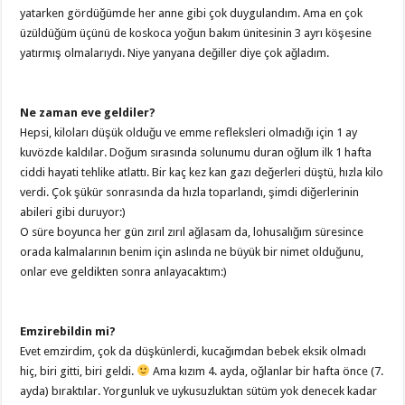
yatarken gördüğümde her anne gibi çok duygulandım. Ama en çok
üzüldüğüm üçünü de koskoca yoğun bakım ünitesinin 3 ayrı köşesine
yatırmış olmalarıydı. Niye yanyana değiller diye çok ağladım.
Ne zaman eve geldiler?
Hepsi, kiloları düşük olduğu ve emme refleksleri olmadığı için 1 ay
kuvözde kaldılar. Doğum sırasında solunumu duran oğlum ilk 1 hafta
ciddi hayati tehlike atlattı. Bir kaç kez kan gazı değerleri düştü, hızla kilo
verdi. Çok şükür sonrasında da hızla toparlandı, şimdi diğerlerinin
abileri gibi duruyor:)
O süre boyunca her gün zırıl zırıl ağlasam da, lohusalığım süresince
orada kalmalarının benim için aslında ne büyük bir nimet olduğunu,
onlar eve geldikten sonra anlayacaktım:)
Emzirebildin mi?
Evet emzirdim, çok da düşkünlerdi, kucağımdan bebek eksik olmadı
hiç, biri gitti, biri geldi.
Ama kızım 4. ayda, oğlanlar bir hafta önce (7.
ayda) bıraktılar. Yorgunluk ve uykusuzluktan sütüm yok denecek kadar