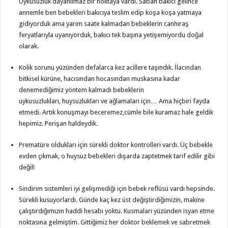
Uykusuzluk dayanılmaz bir noktaya vardı. Sabah bakıcı gelince
annemle ben bebekleri bakıcıya teslim edip koşa koşa yatmaya
gidiyorduk ama yarım saate kalmadan bebeklerin canhıraş
feryatlarıyla uyanıyorduk, bakıcı tek başına yetişemiyordu doğal
olarak.
Kolik sorunu yüzünden defalarca kez acillere taşındık. İlacından
bitkisel kürüne, hacısından hocasından muskasına kadar
denemediğimiz yöntem kalmadı bebeklerin
uykusuzlukları, huysuzlukları ve ağlamaları için… Ama hiçbiri fayda
etmedi. Artık konuşmayı beceremez,cümle bile kuramaz hale geldik
hepimiz. Perişan haldeydik.
Prematüre oldukları için sürekli doktor kontrolleri vardı. Üç bebekle
evden çıkmak, o huysuz bebekleri dışarda zaptetmek tarif edilir gibi
değil!
Sindirim sistemleri iyi gelişmediği için bebek reflüsü vardı hepsinde.
Sürekli kusuyorlardı. Günde kaç kez üst değiştirdiğimizin, makine
çalıştırdığımızın haddi hesabı yoktu. Kusmaları yüzünden isyan etme
noktasına gelmiştim. Gittiğimiz her doktor beklemek ve sabretmek