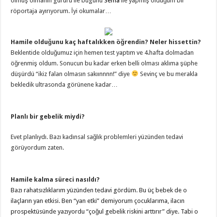
olmuş olmanın gururu ile bugünü
Sema
ile yapmış olduğum bir
röportaja ayırıyorum. İyi okumalar…
Hamile olduğunu kaç haftalıkken öğrendin? Neler hissettin?
Beklentide olduğumuz için hemen test yaptım ve 4.hafta dolmadan
öğrenmiş oldum. Sonucun bu kadar erken belli olması aklıma şüphe
düşürdü “ikiz falan olmasın sakıınnnn!” diye
Sevinç ve bu merakla
bekledik ultrasonda görünene kadar…
Planlı bir gebelik miydi?
Evet planlıydı. Bazı kadınsal sağlık problemleri yüzünden tedavi
görüyordum zaten.
Hamile kalma süreci nasıldı?
Bazı rahatsızlıklarım yüzünden tedavi gördüm. Bu üç bebek de o
ilaçların yan etkisi. Ben “yan etki” demiyorum çocuklarıma, ilacın
prospektüsünde yazıyordu “çoğul gebelik riskini arttırır” diye. Tabi o