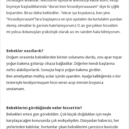
olmadığını anlattılar. Mecburen epidural anesteziyi kabul ettim. Kesip
biçmeye başladıklarında “durun ben hissediyoruuuuum” diye bi çığlık
kopardım. Biraz daha beklediler. Tekrar işe koyulunca, ben yine
“hissediyoruuum”lara başlayınca en iyisi uyutalım da kurtulalım şundan
demiş olmalılar ki gerisini hatırlamıyorum:) O an gerçekten hissettim
mi yoksa dokunuşları psikolojik olarak acı mı sandım hala bilmiyorum.
Bebekler nasıllardı?
Doğum sırasında bebeklerden birinin solunumu durdu, onu apar topar
yoğun bakıma götürüp cihaza bağladılar. Diğerleri kendi başlarına
nefes alabiliyorlardı. Sonuçta hepsi yoğun bakıma girdiler.
Ben ameliyattan müthiş acılar içinde uyandım. Ayağa kalktığımda o kör
testereyle kesiliyormuşum hissi veren acıyı ömrüm boyunca
unutamam.
Bebeklerini gördüğünde neler hissettin?
Bebekleri ertesi gün görebildim. Çok küçük doğdukları için neyle
karşılaşacağım konusunda çok endişeliydim. Dünyadan habersiz, her
yerlerinden kablolar, hortumlar çıkan bebeklerimi çaresizce kuvözde