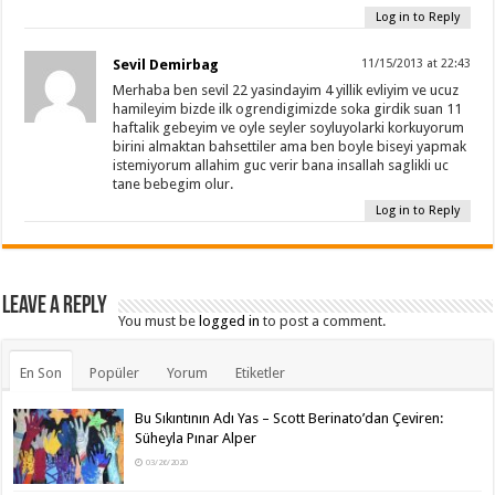
Log in to Reply
Sevil Demirbag
11/15/2013 at 22:43
Merhaba ben sevil 22 yasindayim 4 yillik evliyim ve ucuz
hamileyim bizde ilk ogrendigimizde soka girdik suan 11
haftalik gebeyim ve oyle seyler soyluyolarki korkuyorum
birini almaktan bahsettiler ama ben boyle biseyi yapmak
istemiyorum allahim guc verir bana insallah saglikli uc
tane bebegim olur.
Log in to Reply
Leave a Reply
You must be
logged in
to post a comment.
En Son
Popüler
Yorum
Etiketler
Bu Sıkıntının Adı Yas – Scott Berinato’dan Çeviren:
Süheyla Pınar Alper
03/26/2020