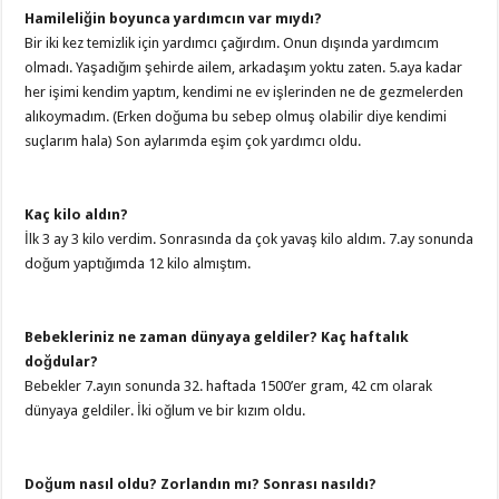
Hamileliğin boyunca yardımcın var mıydı?
Bir iki kez temizlik için yardımcı çağırdım. Onun dışında yardımcım
olmadı. Yaşadığım şehirde ailem, arkadaşım yoktu zaten. 5.aya kadar
her işimi kendim yaptım, kendimi ne ev işlerinden ne de gezmelerden
alıkoymadım. (Erken doğuma bu sebep olmuş olabilir diye kendimi
suçlarım hala) Son aylarımda eşim çok yardımcı oldu.
Kaç kilo aldın?
İlk 3 ay 3 kilo verdim. Sonrasında da çok yavaş kilo aldım. 7.ay sonunda
doğum yaptığımda 12 kilo almıştım.
Bebekleriniz ne zaman dünyaya geldiler? Kaç haftalık
doğdular?
Bebekler 7.ayın sonunda 32. haftada 1500’er gram, 42 cm olarak
dünyaya geldiler. İki oğlum ve bir kızım oldu.
Doğum nasıl oldu? Zorlandın mı? Sonrası nasıldı?