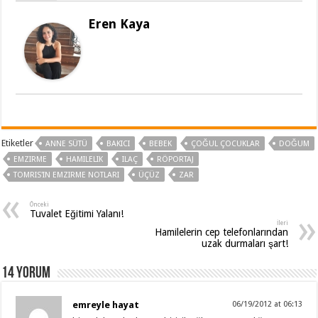
Eren Kaya
Etiketler
ANNE SÜTÜ
BAKICI
BEBEK
ÇOĞUL ÇOCUKLAR
DOĞUM
EMZIRME
HAMILELIK
ILAÇ
RÖPORTAJ
TOMRIS'IN EMZIRME NOTLARI
ÜÇÜZ
ZAR
Önceki
Tuvalet Eğitimi Yalanı!
İleri
Hamilelerin cep telefonlarından
uzak durmaları şart!
14 Yorum
emreyle hayat
06/19/2012 at 06:13