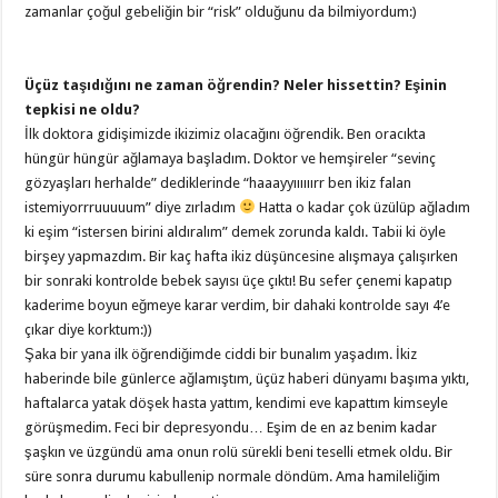
zamanlar çoğul gebeliğin bir “risk” olduğunu da bilmiyordum:)
Üçüz taşıdığını ne zaman öğrendin? Neler hissettin? Eşinin
tepkisi ne oldu?
İlk doktora gidişimizde ikizimiz olacağını öğrendik. Ben oracıkta
hüngür hüngür ağlamaya başladım. Doktor ve hemşireler “sevinç
gözyaşları herhalde” dediklerinde “haaayyıııııırr ben ikiz falan
istemiyorrruuuuum” diye zırladım
Hatta o kadar çok üzülüp ağladım
ki eşim “istersen birini aldıralım” demek zorunda kaldı. Tabii ki öyle
birşey yapmazdım. Bir kaç hafta ikiz düşüncesine alışmaya çalışırken
bir sonraki kontrolde bebek sayısı üçe çıktı! Bu sefer çenemi kapatıp
kaderime boyun eğmeye karar verdim, bir dahaki kontrolde sayı 4’e
çıkar diye korktum:))
Şaka bir yana ilk öğrendiğimde ciddi bir bunalım yaşadım. İkiz
haberinde bile günlerce ağlamıştım, üçüz haberi dünyamı başıma yıktı,
haftalarca yatak döşek hasta yattım, kendimi eve kapattım kimseyle
görüşmedim. Feci bir depresyondu… Eşim de en az benim kadar
şaşkın ve üzgündü ama onun rolü sürekli beni teselli etmek oldu. Bir
süre sonra durumu kabullenip normale döndüm. Ama hamileliğim