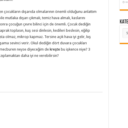
08
n çocukların dışarıda olmalarının önemli olduğunu anlattım
 mutlaka dışarı çıkmalı, temiz hava almalı, kaslarını
KAT
 Sonra çocuğun çevre bilinci için de önemli. Çocuk dediğin
KA
ak toplasın, kuş sesi dinlesin, kedileri beslesin, eğilip
ta olmaz, mikrop kapmaz. Tersine açık hava iyi gelir, kış
aşama sevinci verir. Okul dediğin dört duvara çocukları
a mecburen neyse diyeceğim de
kreşte
bu işkence niye? 3
ıplamaktan daha iyi ne verebilirsin?