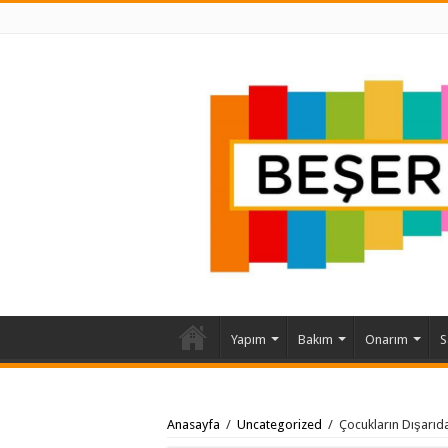
Yapım
Bakım
Onarım
S
Anasayfa
/
Uncategorized
/
Çocukların Dışarı