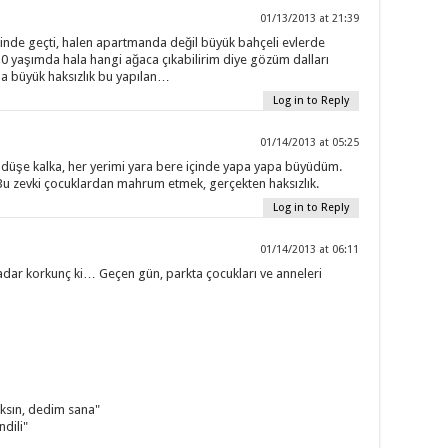
01/13/2013 at 21:39
nde geçti, halen apartmanda değil büyük bahçeli evlerde
0 yaşımda hala hangi ağaca çıkabilirim diye gözüm dalları
na büyük haksızlık bu yapılan…
Log in to Reply
01/14/2013 at 05:25
 düşe kalka, her yerimi yara bere içinde yapa yapa büyüdüm.
. Bu zevki çocuklardan mahrum etmek, gerçekten haksızlık.
Log in to Reply
01/14/2013 at 06:11
kadar korkunç ki… Geçen gün, parkta çocukları ve anneleri
aksın, dedim sana"
ndili"