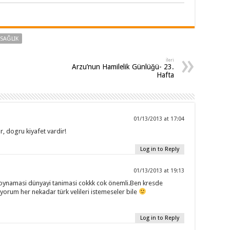
SAĞLIK
İleri
Arzu’nun Hamilelik Günlüğü- 23.
Hafta
01/13/2013 at 17:04
r, dogru kiyafet vardir!
Log in to Reply
01/13/2013 at 19:13
 oynamasi dünyayi tanimasi cokkk cok önemli.Ben kresde
iyorum her nekadar türk velileri istemeseler bile
Log in to Reply