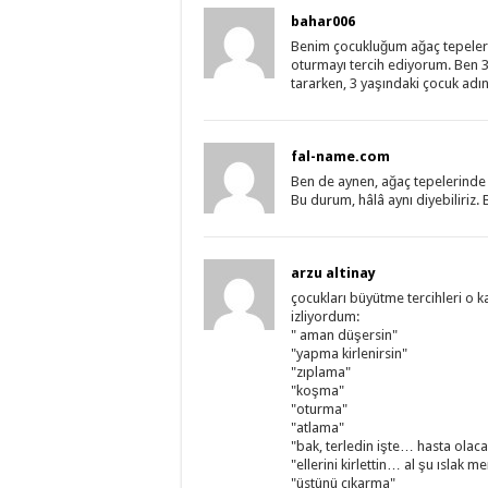
bahar006
Benim çocukluğum ağaç tepeleri
oturmayı tercih ediyorum. Ben 3
tararken, 3 yaşındaki çocuk adı
fal-name.com
Ben de aynen, ağaç tepelerinde
Bu durum, hâlâ aynı diyebiliriz
arzu altinay
çocukları büyütme tercihleri o 
izliyordum:
" aman düşersin"
"yapma kirlenirsin"
"zıplama"
"koşma"
"oturma"
"atlama"
"bak, terledin işte… hasta olac
"ellerini kirlettin… al şu ıslak me
"üstünü çıkarma"