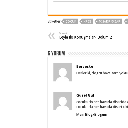
Etiketler
ÇOCUK
KREŞ
MISAFIR YAZAR
Önceki
Leyla ile Konuşmalar- Bölüm 2
6 Yorum
Berceste
Derler ki, dogru hava sarti yoktu
Güzel Gül
cocukalrin her havada disarida
cocuklarla her havada disari cik
Mein Blog/Blogum