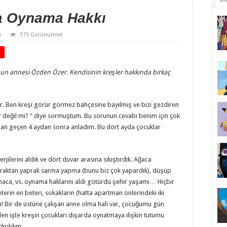
da Oynama Hakkı
m
375 Görünümler
un annesi Özden Özer. Kendisinin kreşler hakkında birkaç
r. Ben kreşi görür görmez bahçesine bayılmış ve bizi gezdiren
ar değil mi? “ diye sormuştum. Bu sorunun cevabı benim için çok
adan geçen 4 aydan sonra anladım. Bu dört ayda çocuklar
erjilerini aldık ve dört duvar arasına sıkıştırdık. Ağaca
aktan yaprak sarma yapma (bunu biz çok yapardık), düşüp
maca, vs. oynama haklarını aldı götürdü şehir yaşamı… Hiçbir
erin en beteri, sokakların (hatta apartman önlerindeki iki
sı! Bir de üstüne çalışan anne olma hali var, çocuğumu gün
n işte kreşin çocukları dışarda oynatmaya ilişkin tutumu
dırıldım.