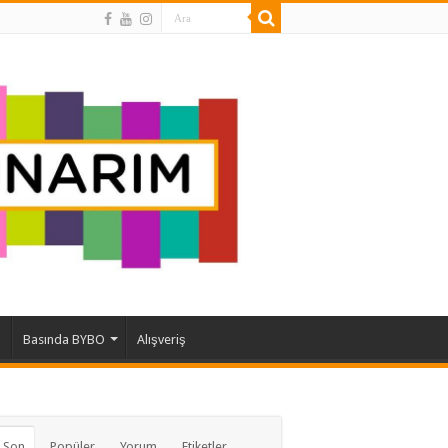
ı
Basında BYBO
Alışveriş
 Son
Popüler
Yorum
Etiketler