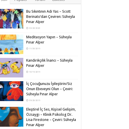
Bu Sıkıntının Adı Yas – Scott
Berinato’dan Çeviren: Süheyla
Pınar Alper
03/26/2020
Meditasyon Yapın – Süheyla
Pınar Alper
11/30/2019
Kandırıkçılık İnancı – Süheyla
Pınar Alper
10/15/2019
İç Çocuğunuzu İyileştirin/Siz
Onun Ebeveyni Olun – Çeviri:
Süheyla Pınar Alper
09/20/2019
Eleştirel İç Ses, Kişisel Gelişim,
Özsaygı – Klinik Psikolog Dr.
Lisa Firestone – Çeviri: Süheyla
Pınar Alper