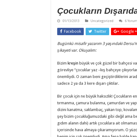
Çocukların Dışarı
01/13/2013
Uncategorized
6 Yoru
Facebook
Twitter
Google +
Bugünkü misafir yazarım 3 yaşındaki Dersu’n
şikayeti var. Okuyalım:
Bizim
kreşin
büyük ve çok güzel bir bahçesi va
görevliye “çocuklar yaz –kış bahçeye çıkıyorl
önemliydi. O zaman beni geçiştirdiklerini ar
sadece 2 ya da 3 kere dışarı çıktılar.
Bir çocuk için ne büyük haksızlık! Çocukların en
tırmanma, çamura bulanma, çamurdan ve yapr
dizini kanatma, saklambaç, yakan top, kovala
şey bizim çocukluğumuzdaki gibi değil ama bet
gıdım alanın dahi) artık çocuklara ait olmama
içerisinde hava almaya çıkaramıyorum. O yüzde
benim için çok önemliydi. Ama fena halde kan