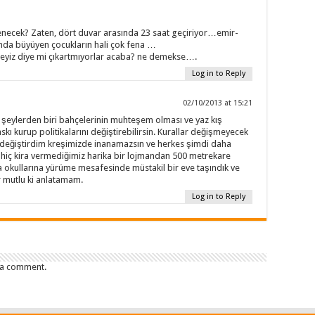
enecek? Zaten, dört duvar arasında 23 saat geçiriyor…emir-
da büyüyen çocukların hali çok fena …
eyiz diye mi çıkartmıyorlar acaba? ne demekse….
Log in to Reply
02/10/2013 at 15:21
 şeylerden biri bahçelerinin muhteşem olması ve yaz kış
skı kurup politikalarını değiştirebilirsin. Kurallar değişmeyecek
r değiştirdim kreşimizde inanamazsın ve herkes şimdi daha
e hiç kira vermediğimiz harika bir lojmandan 500 metrekare
 okullarına yürüme mesafesinde müstakil bir eve taşındık ve
 mutlu ki anlatamam.
Log in to Reply
 a comment.