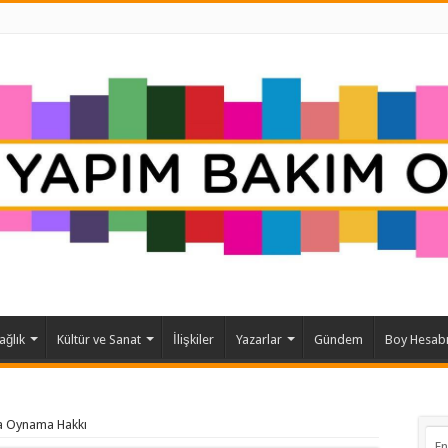
ağlık
Kültür ve Sanat
İlişkiler
Yazarlar
Gündem
Boy Hesab
da Oynama Hakkı
En