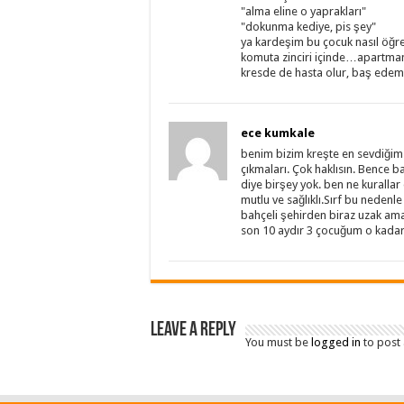
"alma eline o yaprakları"
"dokunma kediye, pis şey"
ya kardeşim bu çocuk nasıl öğr
komuta zinciri içinde…apartman
kresde de hasta olur, baş edem
ece kumkale
benim bizim kreşte en sevdiğim
çıkmaları. Çok haklısın. Bence ba
diye birşey yok. ben ne kuralla
mutlu ve sağlıklı.Sırf bu nedenl
bahçeli şehirden biraz uzak ama
son 10 aydır 3 çocuğum o kadar
Leave a Reply
You must be
logged in
to post