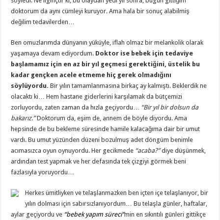
söyledi. Ne ilginçtir ki, bu olaydan yedi yıl sonra, bugün gittiğim
doktorum da aynı cümleyi kuruyor. Ama hala bir sonuç alabilmiş
değilim tedavilerden…
Ben omuzlarımda dünyanın yüküyle, iflah olmaz bir melankolik olarak
yaşamaya devam ediyordum.
Doktor ise bebek için tedaviye
başlamamız için en az bir yıl geçmesi gerektiğini, üstelik bu
kadar gençken acele etmeme hiç gerek olmadığını
söylüyordu.
Bir yılın tamamlanmasına birkaç ay kalmıştı. Beklerdik ne
olacaktı ki… Hem hastane giderlerini karşılamak da bütçemizi
zorluyordu, zaten zaman da hızla geçiyordu…
“Bir yıl bir dolsun da
bakarız.”
Doktorum da, eşim de, annem de böyle diyordu. Ama
hepsinde de bu bekleme süresinde hamile kalacağıma dair bir umut
vardı. Bu umut yüzünden düzeni bozulmuş adet döngüm benimle
acımasızca oyun oynuyordu. Her gecikmede
“acaba?”
diye düşünmek,
ardından test yapmak ve her defasında tek çizgiyi görmek beni
fazlasıyla yoruyordu…
Herkes ümitliyken ve telaşlanmazken ben içten içe telaşlanıyor, bir
yılın dolması için sabırsızlanıyordum… Bu telaşla günler, haftalar,
aylar geçiyordu ve
“bebek yapım süreci”
min en sıkıntılı günleri gittikçe