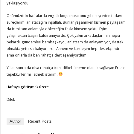
yaklaşıyordu.
Önümüzdeki haftalarda engelli koşu maratonu gibi seyreden tedavi
süreçlerimi anlatacağım inşallah. Bunlar yaşanırken kısmen paylaşsam
da içimi tam anlamıyla dökeceğim fazla kimsem yoktu. Eşim
çalışmaktan başını kaldıramıyordu. Çok yakın arkadaşlarımın hepsi
bekârdı, gündemleri bambaşkaydı, anlatsam da anlayamıyor, destek
olmakta yetersiz kalıyorlardı. Annem ve kardeşim hep destekçimdi
ama onlarla da ben rahatça dertleşemiyordum.
Yıllar sonra da olsa rahatça içimi dökebilmeme olanak sağlayan Eren’e
teşekkürlerimi iletmek isterim.
Haftaya görüşmek üzere…
Dilek
Author
Recent Posts