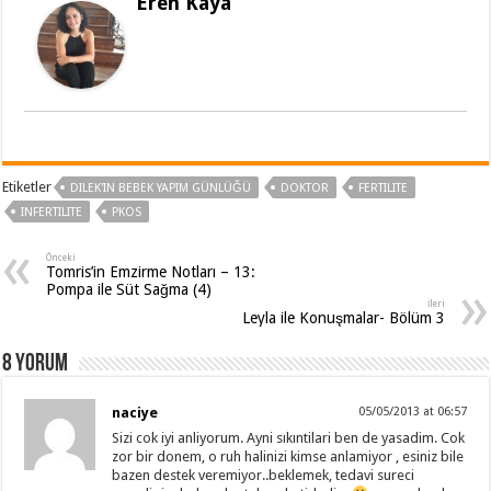
Eren Kaya
Etiketler
DILEK'IN BEBEK YAPIM GÜNLÜĞÜ
DOKTOR
FERTILITE
INFERTILITE
PKOS
Önceki
Tomris’in Emzirme Notları – 13:
Pompa ile Süt Sağma (4)
İleri
Leyla ile Konuşmalar- Bölüm 3
8 Yorum
naciye
05/05/2013 at 06:57
Sizi cok iyi anliyorum. Ayni sıkıntilari ben de yasadim. Cok
zor bir donem, o ruh halinizi kimse anlamiyor , esiniz bile
bazen destek veremiyor..beklemek, tedavi sureci