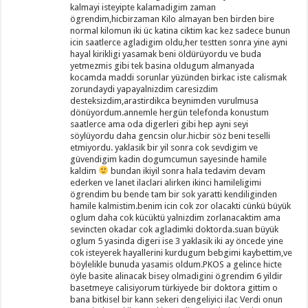
kalmayi isteyipte kalamadigim zaman
ögrendim,hicbirzaman Kilo almayan ben birden bire
normal kilomun iki üc katina ciktim kac kez sadece bunun
icin saatlerce agladigim oldu,her testten sonra yine ayni
hayal kirikligi yasamak beni öldürüyordu ve buda
yetmezmis gibi tek basina oldugum almanyada
kocamda maddi sorunlar yüzünden birkac iste calismak
zorundaydi yapayalnizdim caresizdim
desteksizdim,arastirdikca beynimden vurulmusa
dönüyordum.annemle hergün telefonda konustum
saatlerce ama oda digerleri gibi hep ayni seyi
söylüyordu daha gencsin olur.hicbir söz beni teselli
etmiyordu. yaklasik bir yil sonra cok sevdigim ve
güvendigim kadin dogumcumun sayesinde hamile
kaldim
bundan ikiyil sonra hala tedavim devam
ederken ve lanet ilaclari alirken ikinci hamileligimi
ögrendim bu bende tam bir sok yaratti kendiliginden
hamile kalmistim.benim icin cok zor olacakti cünkü büyük
oglum daha cok kücüktü yalnizdim zorlanacaktim ama
sevincten okadar cok agladimki doktorda.suan büyük
oglum 5 yasinda digeri ise 3 yaklasik iki ay öncede yine
cok isteyerek hayallerini kurdugum bebgimi kaybettim,ve
böylelikle bunuda yasamis oldum.PKOS a gelince hicte
öyle basite alinacak bisey olmadigini ögrendim 6 yildir
basetmeye calisiyorum türkiyede bir doktora gittim o
bana bitkisel bir kann sekeri dengeliyici ilac Verdi onun