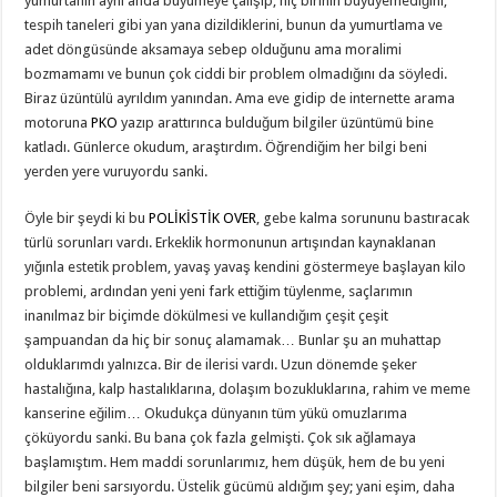
yumurtanın aynı anda büyümeye çalışıp, hiç birinin büyüyemediğini,
tespih taneleri gibi yan yana dizildiklerini, bunun da yumurtlama ve
adet döngüsünde aksamaya sebep olduğunu ama moralimi
bozmamamı ve bunun çok ciddi bir problem olmadığını da söyledi.
Biraz üzüntülü ayrıldım yanından. Ama eve gidip de internette arama
motoruna
PKO
yazıp arattırınca bulduğum bilgiler üzüntümü bine
katladı. Günlerce okudum, araştırdım. Öğrendiğim her bilgi beni
yerden yere vuruyordu sanki.
Öyle bir şeydi ki bu
POLİKİSTİK OVER
, gebe kalma sorununu bastıracak
türlü sorunları vardı. Erkeklik hormonunun artışından kaynaklanan
yığınla estetik problem, yavaş yavaş kendini göstermeye başlayan kilo
problemi, ardından yeni yeni fark ettiğim tüylenme, saçlarımın
inanılmaz bir biçimde dökülmesi ve kullandığım çeşit çeşit
şampuandan da hiç bir sonuç alamamak… Bunlar şu an muhattap
olduklarımdı yalnızca. Bir de ilerisi vardı. Uzun dönemde şeker
hastalığına, kalp hastalıklarına, dolaşım bozukluklarına, rahim ve meme
kanserine eğilim… Okudukça dünyanın tüm yükü omuzlarıma
çöküyordu sanki. Bu bana çok fazla gelmişti. Çok sık ağlamaya
başlamıştım. Hem maddi sorunlarımız, hem düşük, hem de bu yeni
bilgiler beni sarsıyordu. Üstelik gücümü aldığım şey; yani eşim, daha