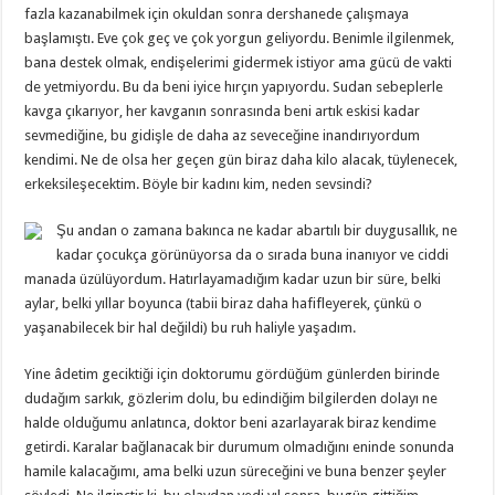
fazla kazanabilmek için okuldan sonra dershanede çalışmaya
başlamıştı. Eve çok geç ve çok yorgun geliyordu. Benimle ilgilenmek,
bana destek olmak, endişelerimi gidermek istiyor ama gücü de vakti
de yetmiyordu. Bu da beni iyice hırçın yapıyordu. Sudan sebeplerle
kavga çıkarıyor, her kavganın sonrasında beni artık eskisi kadar
sevmediğine, bu gidişle de daha az seveceğine inandırıyordum
kendimi. Ne de olsa her geçen gün biraz daha kilo alacak, tüylenecek,
erkeksileşecektim. Böyle bir kadını kim, neden sevsindi?
Şu andan o zamana bakınca ne kadar abartılı bir duygusallık, ne
kadar çocukça görünüyorsa da o sırada buna inanıyor ve ciddi
manada üzülüyordum. Hatırlayamadığım kadar uzun bir süre, belki
aylar, belki yıllar boyunca (tabii biraz daha hafifleyerek, çünkü o
yaşanabilecek bir hal değildi) bu ruh haliyle yaşadım.
Yine âdetim geciktiği için doktorumu gördüğüm günlerden birinde
dudağım sarkık, gözlerim dolu, bu edindiğim bilgilerden dolayı ne
halde olduğumu anlatınca, doktor beni azarlayarak biraz kendime
getirdi. Karalar bağlanacak bir durumum olmadığını eninde sonunda
hamile kalacağımı, ama belki uzun süreceğini ve buna benzer şeyler