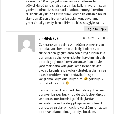
sayesinde 10 kiloya yakin verdim ve adetlerimde
böylelikle düzene girdi biryildir ilac kullanmiyorum.suan
yanimda olmanizi sana sarilip sohbet etmeyi isterdim
dilek,cünkü yalniz degilsin cünkü damdan düsenin halini
damdan düsen bilir.herkes biseyler konusuyo ama
yetersiz kaliyo.en iyi ben bilirim bu hissi.sevgiyle kal….
Log in to Reply
bir dilek tut
05/07/2013 at 08:17
Çok garip ama yalnız olmadığını bilmek insanı
rahatlatıyor. ben de pkosla ilgili olarak zor
süreçlerden geçtim.ama son bir yıldır bununla
barışmaya çalışıyorum. bütün hayatımı ah vah
ederek geçirmek istemiyorum.ve inan böyle
yaşamak daha kolaymış. ama bence devlet
pkoslu kadınlara psikolojik destek sağlamalı ve
estetik problemlerinin tedavilerini sgk
karşılamalı diye düşünüyorum.
çok büyük
hizmet olmaz mı ?
Bende insülin direnci yok. herhalde şükretmem
gereken bir şey bu. yinde de tüp bebek öncesi
ve sonrası metformin içerikli ilaçlardan
kullandım. ama bir değişikliğe sebep olmadı
bende. şu sıralar bir kaç kilo verdiğim için zaten
biraz rahatlama olmuştur diye bıraktım.