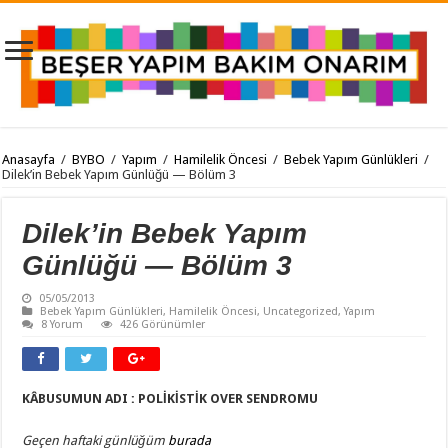
Anasayfa
/
BYBO
/
Yapım
/
Hamilelik Öncesi
/
Bebek Yapım Günlükleri
/
Dilek’in Bebek Yapım Günlüğü — Bölüm 3
Dilek’in Bebek Yapım
Günlüğü — Bölüm 3
05/05/2013
Bebek Yapım Günlükleri
,
Hamilelik Öncesi
,
Uncategorized
,
Yapım
8 Yorum
426 Görünümler
KÂBUSUMUN ADI : POLİKİSTİK OVER SENDROMU
Geçen haftaki günlüğüm
burada