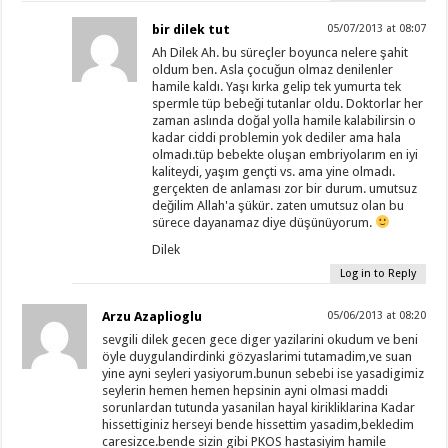
bir dilek tut
05/07/2013 at 08:07
Ah Dilek Ah. bu süreçler boyunca nelere şahit
oldum ben. Asla çocuğun olmaz denilenler
hamile kaldı. Yaşı kırka gelip tek yumurta tek
spermle tüp bebeği tutanlar oldu. Doktorlar her
zaman aslında doğal yolla hamile kalabilirsin o
kadar ciddi problemin yok dediler ama hala
olmadı.tüp bebekte oluşan embriyolarım en iyi
kaliteydi, yaşım gençti vs. ama yine olmadı.
gerçekten de anlaması zor bir durum. umutsuz
değilim Allah'a şükür. zaten umutsuz olan bu
sürece dayanamaz diye düşünüyorum.
Dilek
Log in to Reply
Arzu Azaplioglu
05/06/2013 at 08:20
sevgili dilek gecen gece diger yazilarini okudum ve beni
öyle duygulandirdinki gözyaslarimi tutamadim,ve suan
yine ayni seyleri yasiyorum.bunun sebebi ise yasadigimiz
seylerin hemen hemen hepsinin ayni olmasi maddi
sorunlardan tutunda yasanilan hayal kirikliklarina Kadar
hissettiginiz herseyi bende hissettim yasadim,bekledim
caresizce.bende sizin gibi PKOS hastasiyim hamile