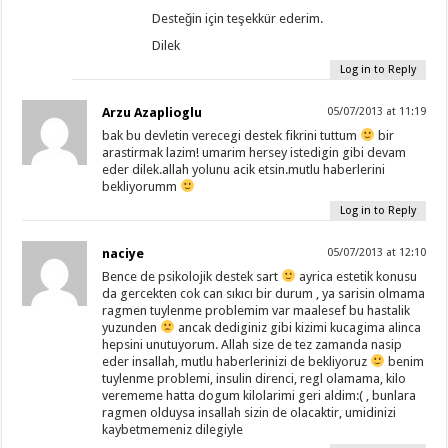
Desteğin için teşekkür ederim.
Dilek
Log in to Reply
Arzu Azaplioglu
05/07/2013 at 11:19
bak bu devletin verecegi destek fikrini tuttum
bir
arastirmak lazim! umarim hersey istedigin gibi devam
eder dilek.allah yolunu acik etsin.mutlu haberlerini
bekliyorumm
Log in to Reply
naciye
05/07/2013 at 12:10
Bence de psikolojik destek sart
ayrica estetik konusu
da gercekten cok can sıkıcı bir durum , ya sarisin olmama
ragmen tuylenme problemim var maalesef bu hastalik
yuzunden
ancak dediginiz gibi kizimi kucagima alinca
hepsini unutuyorum. Allah size de tez zamanda nasip
eder insallah, mutlu haberlerinizi de bekliyoruz
benim
tuylenme problemi, insulin direnci, regl olamama, kilo
verememe hatta dogum kilolarimi geri aldim:( , bunlara
ragmen olduysa insallah sizin de olacaktir, umidinizi
kaybetmemeniz dilegiyle