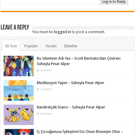
Log in to Reply
Leave a Reply
You must be
logged in
to post a comment.
En Son
Popüler
Yorum
Etiketler
Bu Sıkıntının Adı Yas – Scott Berinato’dan Çeviren:
Süheyla Pınar Alper
03/26/2020
Meditasyon Yapın – Süheyla Pınar Alper
11/30/2019
Kandırıkçılık İnancı – Süheyla Pınar Alper
10/15/2019
İç Çocuğunuzu İyileştirin/Siz Onun Ebeveyni Olun –