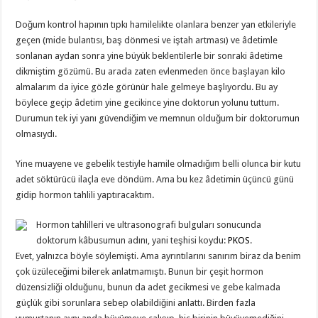
Doğum kontrol hapının tıpkı hamilelikte olanlara benzer yan etkileriyle
geçen (mide bulantısı, baş dönmesi ve iştah artması) ve âdetimle
sonlanan aydan sonra yine büyük beklentilerle bir sonraki âdetime
dikmiştim gözümü. Bu arada zaten evlenmeden önce başlayan kilo
almalarım da iyice gözle görünür hale gelmeye başlıyordu. Bu ay
böylece geçip âdetim yine gecikince yine doktorun yolunu tuttum.
Durumun tek iyi yanı güvendiğim ve memnun olduğum bir doktorumun
olmasıydı.
Yine muayene ve gebelik testiyle hamile olmadığım belli olunca bir kutu
adet söktürücü ilaçla eve döndüm. Ama bu kez âdetimin üçüncü günü
gidip hormon tahlili yaptıracaktım.
Hormon tahlilleri ve ultrasonografi bulguları sonucunda
doktorum kâbusumun adını, yani teşhisi koydu:
PKOS
.
Evet, yalnızca böyle söylemişti. Ama ayrıntılarını sanırım biraz da benim
çok üzüleceğimi bilerek anlatmamıştı. Bunun bir çeşit hormon
düzensizliği olduğunu, bunun da adet gecikmesi ve gebe kalmada
güçlük gibi sorunlara sebep olabildiğini anlattı. Birden fazla