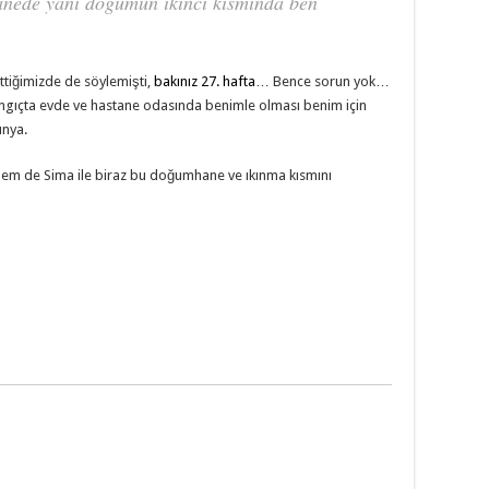
ede yani doğumun ikinci kısmında ben
tiğimizde de söylemişti,
bakınız 27. hafta
… Bence sorun yok…
ngıçta evde ve hastane odasında benimle olması benim için
ünya.
em de Sima ile biraz bu doğumhane ve ıkınma kısmını