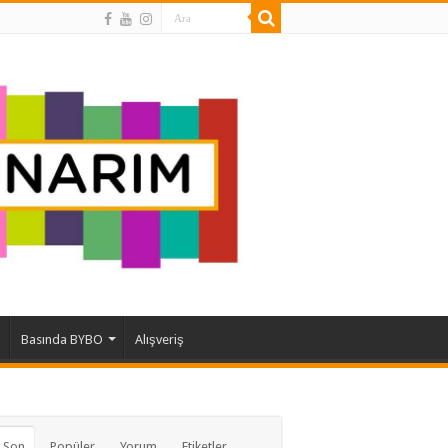
Basında BYBO
Alışveriş
 Son
Popüler
Yorum
Etiketler