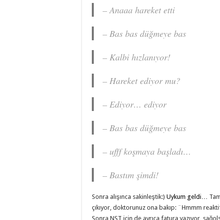
– Anaaa hareket etti
– Bas bas düğmeye bas
– Kalbi hızlanıyor!
– Hareket ediyor mu?
– Ediyor… ediyor
– Bas bas düğmeye bas
– ufff koşmaya başladı…
– Bastım şimdi!
Sonra alışınca sakinleştik:)
Uykum geldi…
Tam 
çıkıyor, doktorunuz ona bakıp: ¨Hmmm reaktif
Sonra NST için de ayrıca fatura yazıyor, sağol