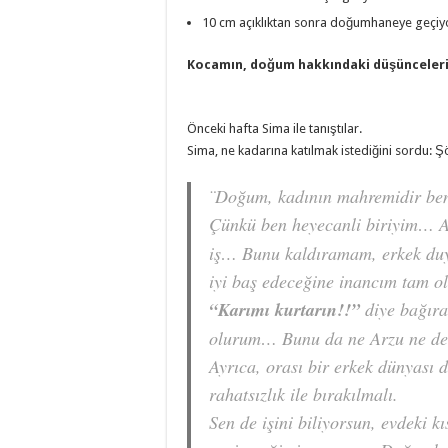
10 cm açıklıktan sonra doğumhaneye geçi
Kocamın, doğum hakkındaki düşünceleri
Önceki hafta Sima ile tanıştılar.
Sima, ne kadarına katılmak istediğini sordu: Şö
¨Doğum, kadının mahremidir b
Çünkü ben heyecanli biriyim… 
iş… Bunu kaldıramam, erkek duyg
iyi baş edeceğine inancım tam 
“Karımı kurtarın!!”
diye bağır
olurum… Bunu da ne Arzu ne de 
Ayrıca, orası bir erkek dünyası
rahatsızlık ile bırakılmalı.
Sen de işini biliyorsun, evdeki 