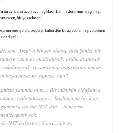
m biraz
, bana uzun uzun açıkladı, benim durumum değilmiş.
nı zaten, hiç yükselmedi.
ocamın endişeleri, popüler kültürden biraz etkilenmiş ve benim
z endişeli:
dersem, Arzu’ya bir şey olursa, bebeğimize bir
astaneye yakın ev mi kiralasak, araba kiralasak
iğe yakalanırsak, ya sinirlenip bağırırsam, benim
m başlayınca, ne yapıcaz yani?
 eşinizin yanında olun… Biz mümkün olduğunca
doulanızı evde tutacağız… Başlangıçta bir kere
gelmenizi isterim NST için… Sonra eve
menize gerek yok.
nede NST baktırırız. Sonra yine ev.