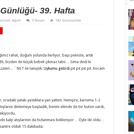
 Günlüğü- 39. Hafta
orized
,
Yapım
3 Yorum
542 Görünümler
imiz rahat, doğum yolunda ilerliyor, başı pelviste, artık
Eh, bizden de küçük bebek çıkmaz tabii… Sima dedi ki
r zaten…¨
NST ile tanıştık.
Uykumu getirdi
pıt pıt pıt pıt. Kocam
oradaki yatak-yastıklara yan yattım. Hemşire, karnıma 1-2
tışlarını dinlemeye başladık, benim elimde de bir buton vardı,
ekiyordu.
ğinde kalp atışlarının da hızlanması bekleniyor… Öyle de oldu…
santre olduk 15 dakikada: