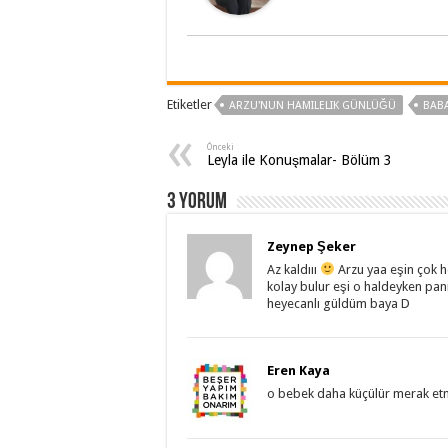
Etiketler
ARZU'NUN HAMILELIK GÜNLÜĞÜ
BAB
Önceki
Leyla ile Konuşmalar- Bölüm 3
3 Yorum
Zeynep Şeker
Az kaldııı
Arzu yaa eşin çok 
kolay bulur eşi o haldeyken pani
heyecanlı güldüm baya D
Eren Kaya
o bebek daha küçülür merak etm