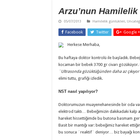
Arzu’nun Hamilelik
05/07/2013
Hamilelik günlükleri
,
Uncateg
Facebook
Twitter
Google +
Herkese Merhaba,
Bu haftaya doktor kontrolü ile başladık. Bebeğ
kocaman bir bebek 3700 gr civarı gözüküyor. 
¨Ultrasonda gözüktüğünden daha az çıkıyo
elimi tuttu, grafiği izledik.
NST nasıl yapılıyor?
Doktorumuzun muayenehanesinde bir oda var, 
elektrod taktı… Bebeğimizin dakikadaki kalp a
hareket hissettiğimde bu butona basmam ger
Basit bir mantığı var: bebeğimiz hareket etti
bu sonuca ¨reaktif¨ deniyor… biz bayağı kon