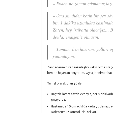
– Evden ne zaman çıkmamız la
– Ona şimdiden kesin bir şey sö
bir, 1 dakika uzunlukta kasılmal
Zaten, hep irtibatta olacağız… B
doula, endişeniz olmasın.
– Tamam, ben hazırım, yolları 
yanındayım.
Zannederim biraz sakinleşti:) Sakin olmasını 
ben de heyecanlanıyorum. Oysa, benim rahat
Temel olarak plan şöyle:
Baştaki latent fazda evdeyiz, her 5 dakikad
geçiyoruz.
Hastanede 10 cm açıklığa kadar, odamızday
Doktorumuz kontrol için geliyor.