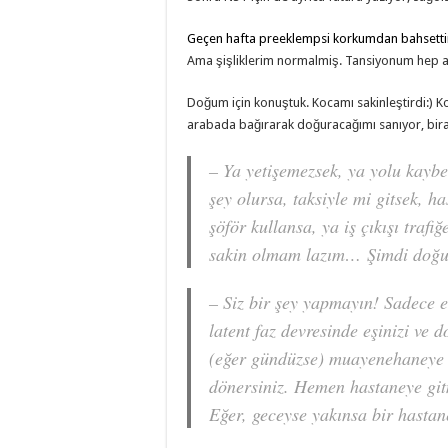
Geçen hafta preeklempsi korkumdan bahsetti
Ama şişliklerim normalmiş. Tansiyonum hep ay
Doğum için konuştuk. Kocamı sakinleştirdi:) K
arabada bağırarak doğuracağımı sanıyor, bira
– Ya yetişemezsek, ya yolu kaybe
şey olursa, taksiyle mi gitsek, h
şöför kullansa, ya iş çıkışı traf
sakin olmam lazım… Şimdi doğu
– Siz bir şey yapmayın! Sadece
latent faz devresinde eşinizi ve 
(eğer gündüzse) muayenehaneye 
dönersiniz. Hemen hastaneye git
Eğer, geceyse yakınsa bir hasta