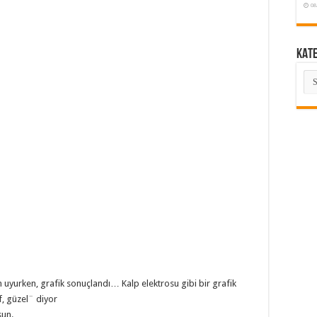
08
KAT
KA
uyurken, grafik sonuçlandı… Kalp elektrosu gibi bir grafik
, güzel¨ diyor
sun.