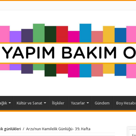
ağlık
Kültür ve Sanat
İlişkiler
Yazarlar
Gündem
Boy Hesabı
ik günlükleri
/
Arzu’nun Hamilelik Günlüğü- 39. Hafta
En