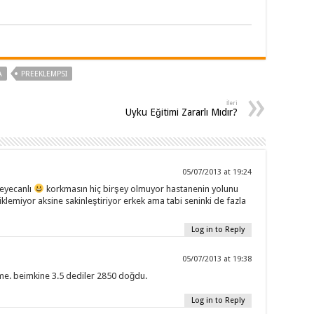
A
PREEKLEMPSI
İleri
Uyku Eğitimi Zararlı Mıdır?
05/07/2013 at 19:24
heyecanlı
korkmasın hiç birşey olmuyor hastanenin yolunu
klemiyor aksine sakinleştiriyor erkek ama tabi seninki de fazla
Log in to Reply
05/07/2013 at 19:38
e. beimkine 3.5 dediler 2850 doğdu.
Log in to Reply