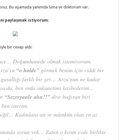
yoruz. Bu aşamada yanımda Sima ve doktorum var.
ni paylaşmak istiyorum:
yle bir cevap aldı:
ence… Doğumhanede olmak istemiyorum.
Arzu’yu
“o halde”
görmek benim için ciddi bir
usallığı farklı bir şey… Arzu’nun ne kadar
olsa da, ben orda sukunetimi kaybederim…
an
“Sezeryanle alın!!”
diye bağıran biri
ben isterim.
 değil… Kadınlara ait ve mümkün olan en az
kısmında sorun yok… Zaten o kısım evde birlikte