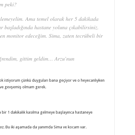
zım peki?
ylemeyelim. Ama temel olarak her 5 dakikada
ar başladığında hastane yoluna çıkabilirsiniz.
en monitor edeceğim. Sima, zaten tecrübeli bir
öğrendim, gittim geldim… Arzu’nun
çok istiyorum çünkü duyguları bana geçiyor ve o heyecanlıyken
 ve gevşemiş olmam gerek.
a bir 1 dakikalık kasılma gelmeye başlayınca hastaneye
ız. Bu iki aşamada da yanımda Sima ve kocam var.