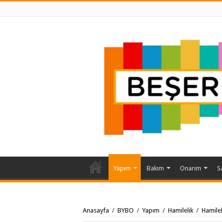
Yapım
Bakım
Onarım
S
Anasayfa
/
BYBO
/
Yapım
/
Hamilelik
/
Hamilel