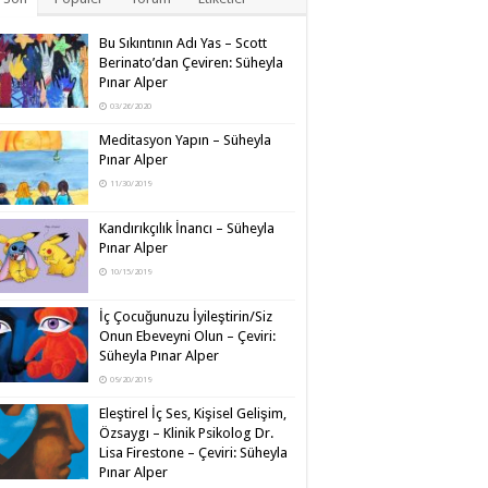
Bu Sıkıntının Adı Yas – Scott
Berinato’dan Çeviren: Süheyla
Pınar Alper
03/26/2020
Meditasyon Yapın – Süheyla
Pınar Alper
11/30/2019
Kandırıkçılık İnancı – Süheyla
Pınar Alper
10/15/2019
İç Çocuğunuzu İyileştirin/Siz
Onun Ebeveyni Olun – Çeviri:
Süheyla Pınar Alper
09/20/2019
Eleştirel İç Ses, Kişisel Gelişim,
Özsaygı – Klinik Psikolog Dr.
Lisa Firestone – Çeviri: Süheyla
Pınar Alper