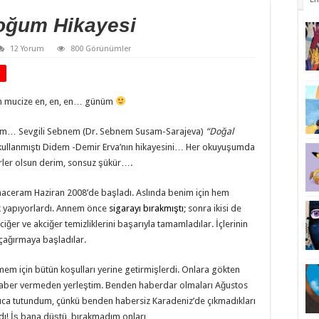
oğum Hikayesi
12 Yorum
800 Görünümler
u, en mucize en, en, en… günüm
tım… Sevgili Sebnem (Dr. Sebnem Susam-Sarajeva)
“Doğal
 kullanmıştı Didem -Demir Erva’nın hikayesini… Her okuyuşumda
rler olsun derim, sonsuz şükür….
eram Haziran 2008’de başladı. Aslında benim için hem
k yapıyorlardı. Annem önce
sigarayı bırakmıştı
; sonra ikisi de
ciğer ve akciğer temizliklerini başarıyla tamamladılar. İçlerinin
 çağırmaya başladılar.
mem için bütün koşulları yerine getirmişlerdi. Onlara gökten
 haber vermeden yerleştim. Benden haberdar olmaları Ağustos
ıca tutundum, çünkü benden habersiz Karadeniz’de çıkmadıkları
madı! İş bana düştü, bırakmadım onları…