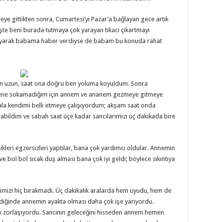
 gittikten sonra, Cumartesi’yi Pazar’a bağlayan gece artık
e beni burada tutmaya çok yarayan tıkacı çıkartmayı
ayarak babama haber verdiyse de babam bu konuda rahat
un uzun, saat ona doğru ben yoluma koyuldum. Sonra
düzene sokamadığım için annem ve ananem gezmeye gitmeye
ala kendimi belli etmeye çalışıyordum; akşam saat onda
rabildim ve sabah saat üçe kadar sancılarımızı üç dakikada bire
leri egzersizleri yaptılar, bana çok yardımcı oldular. Annemin
e bol bol sıcak duş alması bana çok iyi geldi; böylece sıkıntıya
imizi hiç bırakmadı. Üç dakikalık aralarda hem uyudu, hem de
eldiğinde annemin ayakta olması daha çok işe yarıyordu.
k zorlaşıyordu. Sancının geleceğini hisseden annem hemen