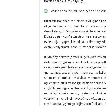
bardak bardak turşu suyu içti…
Aslında beni dinledi, ben içeride ne eksi
Bu arada babam bize ‘Dsmart’ aldı, içinde hami
Akşamları annemle babam beraber o kanallarda
önemli ders, doğru nefes almaktı. İnternette d
Dogaldogum.com’la tanıştılar; kurslara çok g
evde doğum
yapmak istedi, ama kime söyled
destek veriyorlardı, anneler isterlerse suda
İlk dört ay doktora gitmedik, gereksiz testlerd
doktorumuzu görmeye özel bir hastaneye gitti
cevap verdiğimizde doktor amcanın gözleri d
gitmezmişiz, testleri yaptırmazmışız, ilaç ku
sonucunda kötü bir şey söyleseler annem be
ağlamaklı oldu, ultrason için hazırlanırlarke
ilaç kullanmadığını anlatmaya çalıştıysa da 
muhattap olmak annem için yeterince sıkıntı ve
yediklerinin yeterli olmayacağını, o yüzden de
çuval ıspanak yiyemeyeceğimiz için folik asit