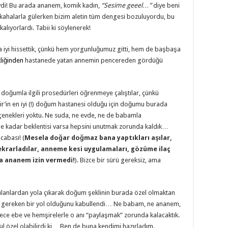
eydi! Bu arada ananem, komik kadın,
“Sesime geeel…”
diye beni
hkahalarla gülerken bizim aletin tüm dengesi bozuluyordu, bu
lıyorlardı. Tabii ki söylenerek!
iyi hissettik, çünkü hem yorgunluğumuz gitti, hem de başbaşa
liğinden
hastanede yatan annemin pencereden gördüğü
ğumla ilgili prosedürleri öğrenmeye çalıştılar, çünkü
ir’in en iyi (!) doğum hastanesi olduğu için doğumu burada
çenekleri yoktu. Ne suda, ne evde, ne de babamla
e kadar beklentisi varsa hepsini unutmak zorunda kaldık…
cabası! (
Mesela doğar doğmaz bana yaptıkları aşılar,
tekrarladılar, anneme kesi uygulamaları, gözüme ilaç
a ananem izin vermedi!
). Bizce bir sürü gereksiz, ama
lanlardan yola çıkarak doğum şeklinin burada özel olmaktan
si gereken bir yol olduğunu kabullendi… Ne babam, ne ananem,
ece ebe ve hemşirelerle o anı “paylaşmak” zorunda kalacaktık.
 özel olabilirdi ki… Ben de buna kendimi hazırladım.