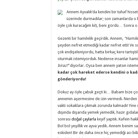
Annem Ayvalık’da kendini bir tuhaf hiss
üzerinde durmadılar; son zamanlarda o 
öyle çok kuracağım ki!), beni gördü… Sonra o bi
Gezenti bir hamilelik geçirdik. Annem,
“Hamiles
şeyden nefret etmediği kadar nefret etti! Ve
çok endişeleniyordu, hatta birkaç kere tartış
oturmak istemiyorduk. Nedense insanlar hamile
biraz!”
diyorlar. Oysa ben annem yatsın istem
kadar çok hareket ederse kendini o kada
gönderiyordu!
Dokuz ay öyle çabuk geçti ki… Babam bize çok 
annemin aşermesine de izin vermedi. Nerden
vakti sokaklara çıkmak zorunda kalmadı! Yine de
dışında dışarıda yemek yemedik, hazır gıdal
sonrası
doğal çaylarla
keyif yaptık. Kafein hak
Bol bol yeşillik ve ayva yedik. Annem benim
eskiden! Bir de daha önce hiç yemediği acı bib