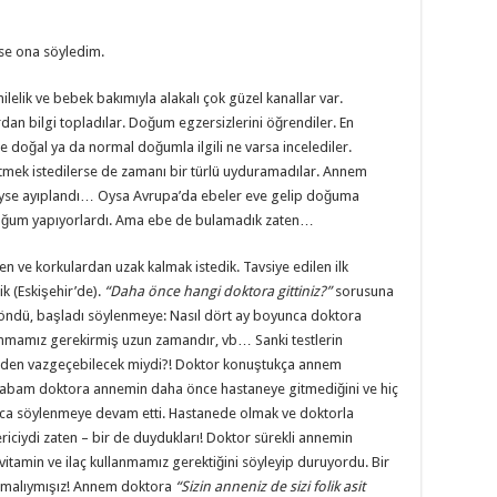
kse ona söyledim.
lelik ve bebek bakımıyla alakalı çok güzel kanallar var.
n bilgi topladılar. Doğum egzersizlerini öğrendiler. En
e doğal ya da normal doğumla ilgili ne varsa incelediler.
itmek istedilerse de zamanı bir türlü uyduramadılar. Annem
iyse ayıplandı… Oysa Avrupa’da ebeler eve gelip doğuma
 doğum yapıyorlardı. Ama ebe de bulamadık zaten…
en ve korkulardan uzak kalmak istedik. Tavsiye edilen ilk
k (Eskişehir’de).
“Daha önce hangi doktora gittiniz?”
sorusuna
öndü, başladı söylenmeye: Nasıl dört ay boyunca doktora
llanmamız gerekirmiş uzun zamandır, vb… Sanki testlerin
nden vazgeçebilecek miydi?! Doktor konuştukça annem
n babam doktora annemin daha önce hastaneye gitmediğini ve hiç
amca söylenmeye devam etti. Hastanede olmak ve doktorla
riciydi zaten – bir de duydukları! Doktor sürekli annemin
 vitamin ve ilaç kullanmamız gerektiğini söyleyip duruyordu. Bir
 almalıymışız! Annem doktora
“Sizin anneniz de sizi folik asit