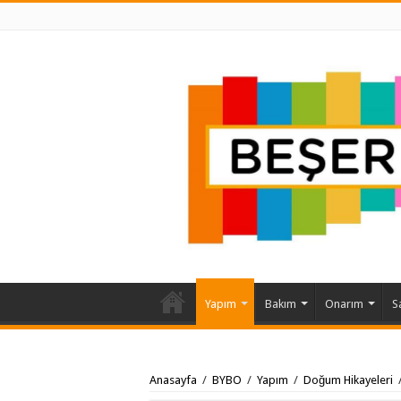
Yapım
Bakım
Onarım
S
Anasayfa
/
BYBO
/
Yapım
/
Doğum Hikayeleri