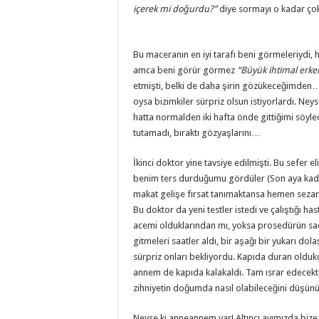
içerek mi doğurdu?”
diye sormayı o kadar çok 
Bu maceranın en iyi tarafı beni görmeleriydi,
amca beni görür görmez
“Büyük ihtimal erke
etmişti, belki de daha şirin gözükeceğimden…
oysa bizimkiler sürpriz olsun istiyorlardı. Ney
hatta normalden iki hafta önde gittiğimi söyled
tutamadı, bıraktı gözyaşlarını…
İkinci doktor yine tavsiye edilmişti. Bu sefer 
benim ters durduğumu gördüler (Son aya kada
makat gelişe fırsat tanımaktansa hemen sezar
Bu doktor da yeni testler istedi ve çalıştığı h
acemi olduklarından mı, yoksa prosedürün sa
gitmeleri saatler aldı, bir aşağı bir yukarı do
sürpriz onları bekliyordu. Kapıda duran olduk
annem de kapıda kalakaldı. Tam ısrar edecekti
zihniyetin doğumda nasıl olabileceğini düşünüp
Neyse ki anneannem var! Altıncı ayımızda bi