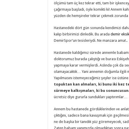
ölçümü tam üç kez tekrar etti, tam bir işkenc
çağırmaya başladı, öyle komikti ki! Annem ka
yüzden de hemşireler tekrar çekmek zorunda ka
Hastanedeki dört gün sonunda kendimizi daha 
kalıp birbirimizi dinledik. Bu arada
demir eksik
DemirSpor’un tesisleriydi. Ne manzara ama!..
Hastanede kaldığımız sürede annemle babam do
doktorumuz burada çalıştığı ve burası Eskişeh
yapmaya karar vermişlerdi. Aslında çok da se
olamayacaktık… Yani annemin doğumla ilgili n
Yapılmasını istemeyeceğimiz şeyler ise üstüne 
topuktan kan almaları, ki bunu iki kez 
sürmeye kalkışmaları, ki bu sonuncusun
ücretsiz diye gururla sundukları yaptırımlar…
Annem bu hastanede gördüklerinden ve anlatı
çıktığını, sadece bana kavuşmak için geçilme
ne de başka bir tanıdık yüz göremeyecek, sad
Zaten babam yanımızda olmadıktan sonra nasıl