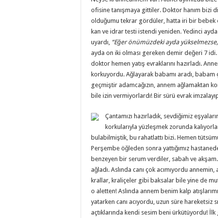
ofisine tanışmaya gittiler. Doktor hanım bizi di
olduğumu tekrar gördüler, hatta iri bir beb
kan ve idrar testi istendi yeniden. Yedinci ayda
uyardı,
“Eğer önümüzdeki ayda yükselmezse, s
ayda on iki olması gereken demir değeri 7 idi. 
doktor hemen yatış evraklarını hazırladı. Anne
korkuyordu. Ağlayarak babamı aradı, babam ço
geçmiştir adamcağızın, annem ağlamaktan ko
bile izin vermiyorlardı! Bir sürü evrak imzalayıp
Çantamızı hazırladık, sevdiğimiz eşyaları
korkularıyla yüzleşmek zorunda kalıyor
bulabilmiştik, bu rahatlattı bizi. Hemen tütsü
Perşembe öğleden sonra yattığımız hastanede
benzeyen bir serum verdiler, sabah ve akşam
ağladı. Aslında canı çok acımıyordu annemin, 
krallar, kraliçeler gibi baksalar bile yine de m
o aletten! Aslında annem benim kalp atışlarım
yatarken canı acıyordu, uzun süre hareketsiz s
açtıklarında kendi sesim beni ürkütüyordu! İlk