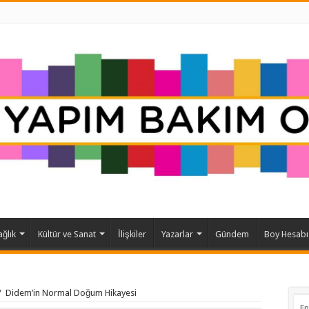
ağlık
Kültür ve Sanat
İlişkiler
Yazarlar
Gündem
Boy Hesabı
/
Didem’in Normal Doğum Hikayesi
En