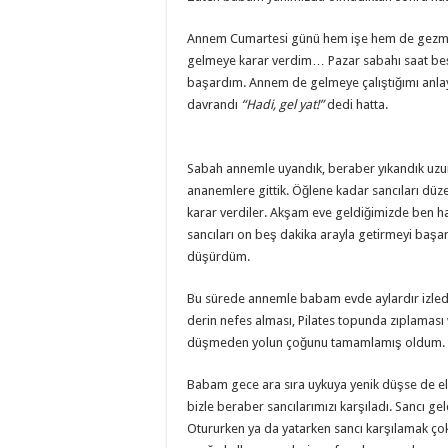
Annem Cumartesi günü hem işe hem de gezmeye
gelmeye karar verdim… Pazar sabahı saat beşt
başardım. Annem de gelmeye çalıştığımı anl
davrandı
“Hadi, gel yat!”
dedi hatta.
Sabah annemle uyandık, beraber yıkandık uz
ananemlere gittik. Öğlene kadar sancıları 
karar verdiler. Akşam eve geldiğimizde ben h
sancıları on beş dakika arayla getirmeyi başa
düşürdüm.
Bu sürede annemle babam evde aylardır izledik
derin nefes alması, Pilates topunda zıplaması v
düşmeden yolun çoğunu tamamlamış oldum.
Babam gece ara sıra uykuya yenik düşse de el
bizle beraber sancılarımızı karşıladı. Sancı g
Otururken ya da yatarken sancı karşılamak ço