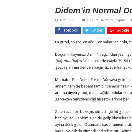
Didem’in Normal D
07/19/2013
Doğum Hikayeleri
,
Yapım
Facebook
Twitter
Google +
En güzel, en zor, en ağrılı, en yalnız, en dol
Doğum hikayemizi Demir’in ağzından yazmış
Doğuma Doğru”
adlı eserinde (sayfa 39-56 )
gözyaşlarımın benden bağımsız süzülür, şükü
Merhaba! Ben Demir Erva… Dünyaya gelme mac
annem hem de babam tam bir senedir hazırlı
arınma diyeti
yapıp, daha sağlıklı oldular. Kara
gerçekten temizlendiğini hissettiklerinde beni
Zaten uzun bir bekleyiş olmadı, çünkü gelebil
beni yolladı Rabbim. Ben de gelip kimselere
ayına denk geldi. O zamana kadar anneme sık
yayla, Ayvalık’da gitmedikleri tekne turu kal