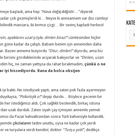
08
etmeye başladı, ama hep
“Hava değişikliğidir…”
diyerek
kadar çok gezmişlerdi ki… Neyse ki anneannem var (bu cümleyi
KAT
lindik manzara, iki kırmızı çizgi… Bir sevinç kapladı herkesi!
KA
in, ayaklarını uzat şöyle, dinlen biraz!”
cümlesinden hiçbir
 son güne kadar da çalıştı. Babam benim için annemden daha
tılar. Bazen anneme kızıyordu
“Otur, dinlen!”
diyordu, ama biz
 birisini gördüklerinde acıyarak bakıyorlar ve
“Dinlen, uzan
edim hiç, ne zaman yattıysa da rahat bırakmadım,
çünkü o ne
r iyi hissediyordu. Bana da bolca oksijen
iyi baktı. Ne istediysek yaptı, ama zaten pek fazla aşermeyen
 duyduysa,
“Psikolojik o!”
deyip durdu… Böylece gecenin bir
 her istediğimizi aldı. Çok sağlıklı beslendik, birkaç istisna
ardan uzak durduk. Zaten siyah çay içmeyen annemle yemek
kımızı da Pazar kahvaltısından sonra Türk kahvesiyle kullandık.
 sayemde
çikolatanın
tadını unuttu, oysa ne kadar çok yerdi
er ve turşulara verdi kendini; doktor
“Turşu yok!”
, dedikçe