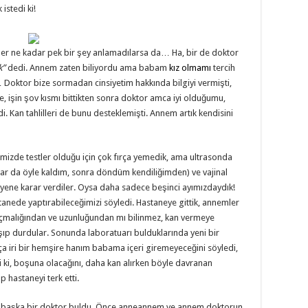
istedi ki!
 her ne kadar pek bir şey anlamadılarsa da… Ha, bir de doktor
k”
dedi. Annem zaten biliyordu ama babam
kız olmamı
tercih
 Doktor bize sormadan cinsiyetim hakkında bilgiyi vermişti,
se, işin şov kısmı bittikten sonra doktor amca iyi olduğumu,
i. Kan tahlilleri de bunu desteklemişti. Annem artık kendisini
elimizde testler olduğu için çok fırça yemedik, ama ultrasonda
r da öyle kaldım, sonra döndüm kendiliğimden) ve vajinal
yene karar verdiler. Oysa daha sadece beşinci ayımızdaydık!
astanede yaptırabileceğimizi söyledi. Hastaneye gittik, annemler
çmalığından ve uzunluğundan mı bilinmez, kan vermeye
laşıp durdular. Sonunda laboratuarı bulduklarında yeni bir
ça iri bir hemşire hanım babama içeri giremeyeceğini söyledi,
 ki, boşuna olacağını, daha kan alırken böyle davranan
 hastaneyi terk etti.
ze başka bir doktor buldu. Önce anneannem ve annem doktorun