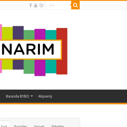
Basında BYBO
Alışveriş
 Son
Popüler
Yorum
Etiketler