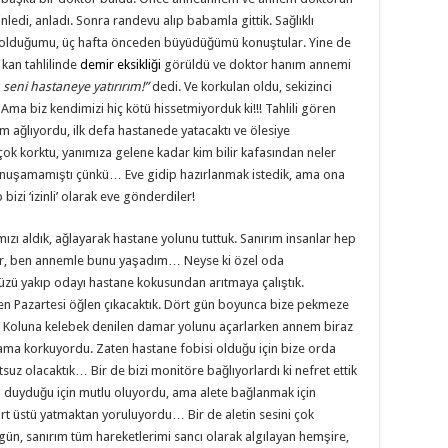
nledi, anladı. Sonra randevu alıp babamla gittik. Sağlıklı
ek olduğumu, üç hafta önceden büyüdüğümü konuştular. Yine de
 kan tahlilinde
demir eksikliği
görüldü ve doktor hanım annemi
eni hastaneye yatırırım!”
dedi. Ve korkulan oldu, sekizinci
Ama biz kendimizi hiç kötü hissetmiyorduk ki!!! Tahlili gören
m ağlıyordu, ilk defa hastanede yatacaktı ve ölesiye
k korktu, yanımıza gelene kadar kim bilir kafasından neler
nuşamamıştı çünkü… Eve gidip hazırlanmak istedik, ama ona
 bizi ‘izinli’ olarak eve gönderdiler!
mızı aldık, ağlayarak hastane yolunu tuttuk. Sanırım insanlar hep
lar, ben annemle bunu yaşadım… Neyse ki özel oda
müzü yakıp odayı hastane kokusundan arıtmaya çalıştık.
n Pazartesi öğlen çıkacaktık. Dört gün boyunca bize pekmeze
. Koluna kelebek denilen damar yolunu açarlarken annem biraz
ama korkuyordu. Zaten hastane fobisi olduğu için bize orda
utsuz olacaktık… Bir de bizi monitöre bağlıyorlardı ki nefret ettik
ı duyduğu için mutlu oluyordu, ama alete bağlanmak için
ırt üstü yatmaktan yoruluyordu… Bir de aletin sesini çok
 gün, sanırım tüm hareketlerimi sancı olarak algılayan hemşire,