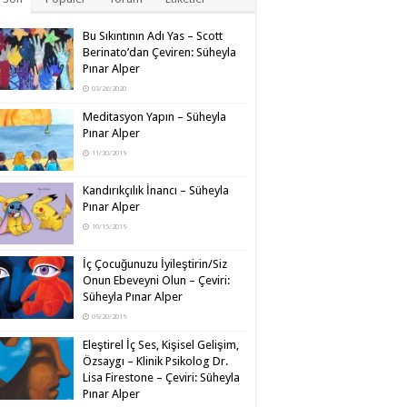
Bu Sıkıntının Adı Yas – Scott
Berinato’dan Çeviren: Süheyla
Pınar Alper
03/26/2020
Meditasyon Yapın – Süheyla
Pınar Alper
11/30/2019
Kandırıkçılık İnancı – Süheyla
Pınar Alper
10/15/2019
İç Çocuğunuzu İyileştirin/Siz
Onun Ebeveyni Olun – Çeviri:
Süheyla Pınar Alper
09/20/2019
Eleştirel İç Ses, Kişisel Gelişim,
Özsaygı – Klinik Psikolog Dr.
Lisa Firestone – Çeviri: Süheyla
Pınar Alper