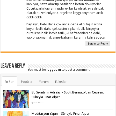
kaplıyor, hatta abartıp bazılarına beton döküyorlar.
Çocuk parkı kavramı giderek bir kaydırak, iki salıncak
olarak düzenleniyor. Gerçekten kaygılanıyorum artık
ciddi ciddi.
Paylaşın, belki daha çok anne-baba elini taşın altına
koyar; belki daha çok sesimiz çıkar; belki birşeyler
düzelir ve belki böyle tatil (-ki haftasonları da dahil)
yapıp yapmamak anne-babanın kararına kalır sadece.
Log in to Reply
Leave a Reply
You must be
logged in
to post a comment.
En Son
Popüler
Yorum
Etiketler
Bu Sıkıntının Adı Yas – Scott Berinato’dan Çeviren:
Süheyla Pınar Alper
03/26/2020
Meditasyon Yapın – Süheyla Pınar Alper