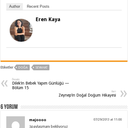
Author
Recent Posts
Eren Kaya
Etiketler
DOĞA
SEYAHAT
Önceki
Dilek’in Bebek Yapım Günlüğü —
Bölüm 15
İleri
Zeynep’in Doğal Doğum Hikayesi
6 Yorum
majoooo
07/29/2013 at 11:00
:)paylaşmanı bekliyoruz