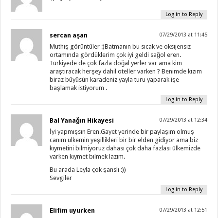
Log in to Reply
sercan aşan
07/29/2013 at 11:45
Muthiş görüntüler :)Batmanın bu sıcak ve oksijensız
ortamında gördüklerim çok iyi geldi sağol eren.
Türkiyede de çok fazla doğal yerler var ama kim
araştıracak herşey dahil oteller varken ? Benimde kızım
biraz büyüsün karadeniz yayla turu yaparak işe
başlamak istiyorum .
Log in to Reply
Bal Yanağın Hikayesi
07/29/2013 at 12:34
İyi yapmışsın Eren.Gayet yerinde bir paylaşım olmuş
canım ülkemin yeşillikleri bir bir elden gidiyor ama biz
kıymetini bilmiyoruz dahası çok daha fazlası ülkemizde
varken kıymet bilmek lazım.
Bu arada Leyla çok şanslı :))
Sevgiler
Log in to Reply
Elifim uyurken
07/29/2013 at 12:51