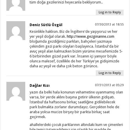
tüm doğa gezilerinizi heyecanla bekliyorum..
Log in to Reply
Deniz Sütlü Özgül
07/30/2013 at 18:55
Kesinlikle haklısın. Biz de İngiltere'de yaşıyoruz ve her
yer yeşil doğal olarak.
http://www.gezginanne.com
bloğumda gezdiğimiz parkları, bahçeleri yazmaya
çekindim gezi parkı olayları başlayınca. İstanbul'da bir
avuç yeşil alan kalmazken bizim yürüme mesafemizde 5-
6 birbirinden güzel park var. İnsanın içi yanıyor böyle
olunca malesef, özellikle de her Türkiye'ye gidişimizde
daha az yeşil ve daha çok beton görünce.
Log in to Reply
Dağlar Kızı
07/31/2013 at 05:29
yazın da belki hala konunun vehametine uyanmamış olan
varsa, bir yerde aklını başına getirir ülkenin gidişatı.
İstanbul'da haftasonu birkaç saatliğine gidilebilecek
park bulmakta zorlanır durumdayız. Gerçekten hele de
araba yoksa mucize birşey bir parkta birkaç saat
geçirmek.
ahallelerdeki çocuk parklarının altındaki kum ve çimenleri
bile temiz tutamadığımız için plastik bir madde ile