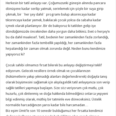
Herkesin bir tatil anlayışı var. Çoğumuzunki güneşin alnında pancara
dönüşene kadar serilip yatmak, serinlemek için şöyle bir suya girip
çıkmak, bir ¨her şey dahil¨ programı bulup aksırıncaya kadar
tıksırıncaya kadar yemek, bakılacak çocuk yoksa da sabaha kadar
içmek olarak planlanıyor. Bir de bakıyoruz ki tatilden gelip işe
döndüğümüzde öncekinden daha yorgun daha bitkiniz. Evet o herşey’e
bu da dahil maalesef. Tatil, bedenin her zamankinden fazla zorlandığı,
her zamankinden fazla tembellik yapıldığı, her zamankinden fazla
hırpalandığı bir zaman olmak zorunda değil. Neden bunu kendimize
yapıyoruz ki?
Çocuk sahibi olmamızı fırsat bilerek bu anlayışı değiştirmeyi teklif
ediyorum. Gelecek nesillere örnek olmak ve çocuklarınızın
(hükümetlerin yakıp yıkmadığı alanları değerlendirerek) doğayla tanış
olarak büyümesini sağlamak için alışılageldik tatil anlayışınıza son verip
sağlık tatilleri yapmaya başlayın. Size söz veriyorum çok mutlu, çok
huzurlu, çok dinlenmiş ve doğa hakkında bilmediğiniz onlarca yepyeni
bilgi edinmiş olarak, müthiş bir tatminle eve döneceksiniz. Üstelik
normalde harcadığınızın yarısı kadar bile harcamadan…
Biz eşim Ümit’le son 10 senedir bulduğumuz her fırsatta kendimizi