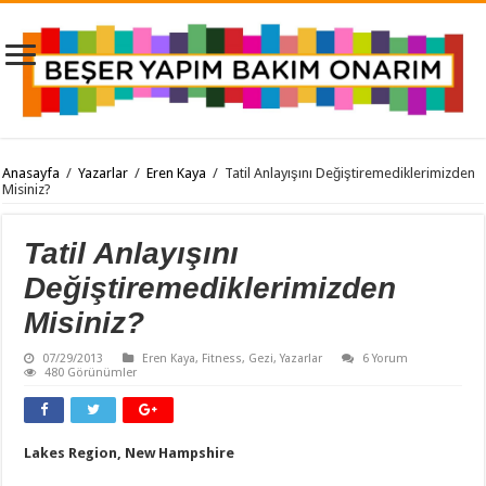
Anasayfa
/
Yazarlar
/
Eren Kaya
/
Tatil Anlayışını Değiştiremediklerimizden
Misiniz?
Tatil Anlayışını
Değiştiremediklerimizden
Misiniz?
07/29/2013
Eren Kaya
,
Fitness
,
Gezi
,
Yazarlar
6 Yorum
480 Görünümler
Lakes Region, New Hampshire