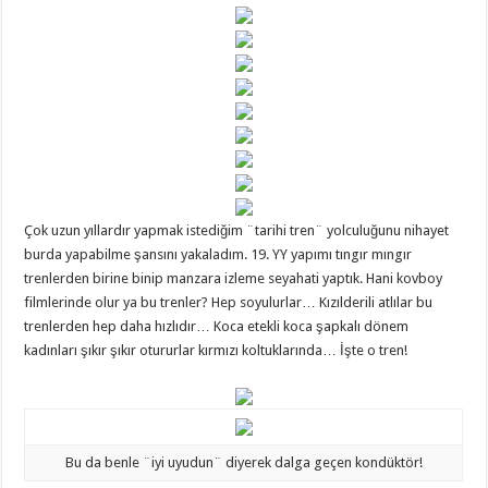
Çok uzun yıllardır yapmak istediğim ¨tarihi tren¨ yolculuğunu nihayet
burda yapabilme şansını yakaladım. 19. YY yapımı tıngır mıngır
trenlerden birine binip manzara izleme seyahati yaptık. Hani kovboy
filmlerinde olur ya bu trenler? Hep soyulurlar… Kızılderili atlılar bu
trenlerden hep daha hızlıdır… Koca etekli koca şapkalı dönem
kadınları şıkır şıkır otururlar kırmızı koltuklarında… İşte o tren!
Bu da benle ¨iyi uyudun¨ diyerek dalga geçen kondüktör!