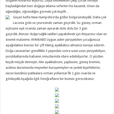
doğanın kollarına atıyoruz. Leyla bebeklikten çıkıp çocuk olmaya
başladığından beri doğaya atlama seferleri hız kazandı. Onun da
eğendiğini, öğrendiğini görmek çok keyifli…
Geçen hafta New Hampshire’da göller bölgesindeydik. Daha çok
Laconia gölü ve çevresinde zaman geçirdik. Su-güneş-orman
üçlüsüne eşit oranda zaman ayırarak dolu dolu bir 3 gün
geçirdik. Benzer doğa/sağlık tatilleri yapabilmek için ihtiyacınız olan en
önemli malzeme: AYAKKABI! Uygun adım yürüyebilen çocuğunuza
aşağıdakine benzer bir çift hiking ayakkabısı almanızı tavsiye ederim.
Doğa canavarları genellikle 3 yaşından sonra uzun uzun yürüyebiliyor,
yorulduklarında babanın omuzlarında idare edebiliyorlar. O yüzden
küçük müçük demeyin. Alın ayakkabısını, şapkasını, güneş kremini,
acıkma durumunda meyveleri kuruyemişleri ve yedek kıyafetlerini,
vurun kendinizi patikalara orman yollarına! İlk 2 gün civarda ve
göldeydik.Aşağıda ilgili fotoğrafların bir kısmını göreceksiniz.