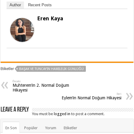
Author
Recent Posts
Eren Kaya
Etiketler
BAŞAK VE TUNCAY'IN HAMILELIK GÜNLÜĞÜ
Önceki
Muhterem’in 2. Normal Doğum
Hikayesi
İleri
Eylem’in Normal Doğum Hikayesi
Leave a Reply
You must be
logged in
to post a comment.
En Son
Popüler
Yorum
Etiketler