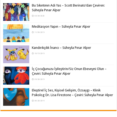
Bu Sıkıntının Adı Yas – Scott Berinato’dan Çeviren:
Süheyla Pınar Alper
03/26/2020
Meditasyon Yapın – Süheyla Pınar Alper
11/30/2019
Kandırıkçılık İnancı – Süheyla Pınar Alper
10/15/2019
İç Çocuğunuzu İyileştirin/Siz Onun Ebeveyni Olun –
Çeviri: Süheyla Pınar Alper
09/20/2019
Eleştirel İç Ses, Kişisel Gelişim, Özsaygı – Klinik
Psikolog Dr. Lisa Firestone – Çeviri: Süheyla Pınar Alper
08/20/2019