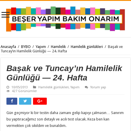
Anasayfa
/
BYBO
/
Yapım
/
Hamilelik
/
Hamilelik günlükleri
/
Başak ve
Tuncay’ın Hamilelik Günlüğü — 24. Hafta
Başak ve Tuncay’ın Hamilelik
Günlüğü — 24. Hafta
10/05/2013
Hamilelik günlükleri
,
Yapım
Yorum yap
427 Görünümler
Gün geçmiyor ki bir testin daha zamanı gelip kapıyı çalmasın… Sanırım
bu yaptıracağımız son detaylı ve acılı test olacak. Keza ben kan
vermekten çok sıkıldım ve bunaldım.