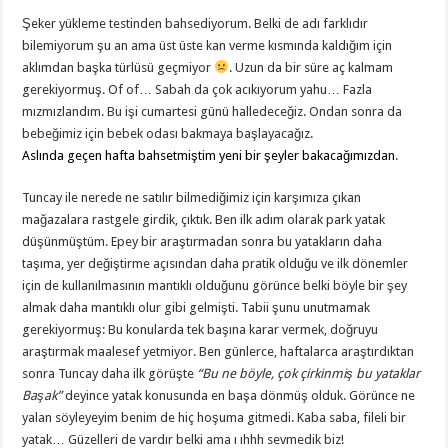
Şeker yükleme testinden bahsediyorum. Belki de adı farklıdır
bilemiyorum şu an ama üst üste kan verme kısmında kaldığım için
aklımdan başka türlüsü geçmiyor
. Uzun da bir süre aç kalmam
gerekiyormuş. Of of… Sabah da çok acıkıyorum yahu… Fazla
mızmızlandım. Bu işi cumartesi günü halledeceğiz. Ondan sonra da
bebeğimiz için bebek odası bakmaya başlayacağız.
Aslında geçen hafta bahsetmiştim yeni bir şeyler bakacağımızdan
.
Tuncay ile nerede ne satılır bilmediğimiz için karşımıza çıkan
mağazalara rastgele girdik, çıktık. Ben ilk adım olarak park yatak
düşünmüştüm. Epey bir araştırmadan sonra bu yatakların daha
taşıma, yer değiştirme açısından daha pratik olduğu ve ilk dönemler
için de kullanılmasının mantıklı olduğunu görünce belki böyle bir şey
almak daha mantıklı olur gibi gelmişti. Tabii şunu unutmamak
gerekiyormuş: Bu konularda tek başına karar vermek, doğruyu
araştırmak maalesef yetmiyor. Ben günlerce, haftalarca araştırdıktan
sonra Tuncay daha ilk görüşte
“Bu ne böyle, çok çirkinmiş bu yataklar
Başak”
deyince yatak konusunda en başa dönmüş olduk. Görünce ne
yalan söyleyeyim benim de hiç hoşuma gitmedi. Kaba saba, fileli bir
yatak… Güzelleri de vardır belki ama ı ıhhh sevmedik biz!