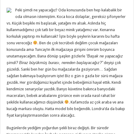
Peki şimdi ne yapacağız? Oda konusunda ben hep kalabalık bir
oda olmasın istemiştim. Koca koca dolaplar, gereksiz şifonyerler
vs. Küçük beşikle mi başlasak, yatağını mı alsak. Aslında hiç
kullanmadığımız çok tatlı bir beyaz minik yatağımız var. Kenarına
korkuluk yaptırıp mı kullansak? İşte böyle şeylerin kararını bu hafta
sonu vereceğiz
. Ben de çok tecrübeli değilim çocuk mağazaları
konusunda ama Tuncay’ın ilk mağazaya girişini ömrüm boyunca
unutamayacağım. Bana dönüp şaşkın gözlerle
“Başak ne yapacağız
şimdi? Biraz büyükmüş burası, nereden başlayacağız?”
deyişi çok
güzeldi. Sanki ben her gün bu mağazalarda geziyorum… Sağdan
sağdan bakmaya başlıyorum işte! Biz o gün o gazla bir sürü mağaza
gezdik. Her gördüğümüz kıyafet içinde bebeğimizi hayal ettik. Kendi
kendimize senaryolar yazdık. Banyo küvetine bakınca banyodaki
maceraları, bebek arabalarını görünce evin orada nasıl rahat bir
şekilde kullanacağımızı düşündük
. Kafamızda az çok araba ve ana
kucağı markası oluştu. Hatta model bile beğendik. Londra’da da bakıp
fiyat karşılaştırmasından sonra alacağız.
Bugünlerde yediğim yoğurdun şekli biraz değişti. Bir süredir