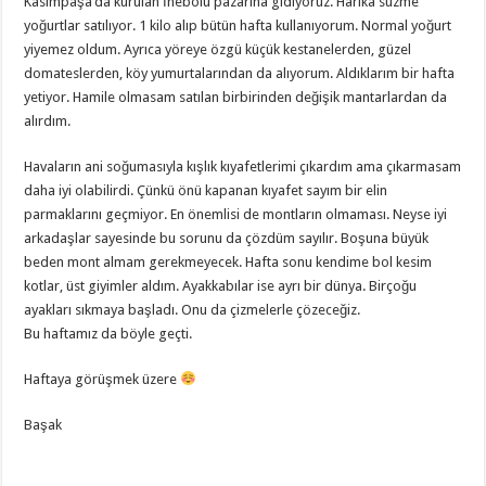
Kasımpaşa’da kurulan İnebolu pazarına gidiyoruz. Harika süzme
yoğurtlar satılıyor. 1 kilo alıp bütün hafta kullanıyorum. Normal yoğurt
yiyemez oldum. Ayrıca yöreye özgü küçük kestanelerden, güzel
domateslerden, köy yumurtalarından da alıyorum. Aldıklarım bir hafta
yetiyor. Hamile olmasam satılan birbirinden değişik mantarlardan da
alırdım.
Havaların ani soğumasıyla kışlık kıyafetlerimi çıkardım ama çıkarmasam
daha iyi olabilirdi. Çünkü önü kapanan kıyafet sayım bir elin
parmaklarını geçmiyor. En önemlisi de montların olmaması. Neyse iyi
arkadaşlar sayesinde bu sorunu da çözdüm sayılır. Boşuna büyük
beden mont almam gerekmeyecek. Hafta sonu kendime bol kesim
kotlar, üst giyimler aldım. Ayakkabılar ise ayrı bir dünya. Birçoğu
ayakları sıkmaya başladı. Onu da çizmelerle çözeceğiz.
Bu haftamız da böyle geçti.
Haftaya görüşmek üzere
Başak