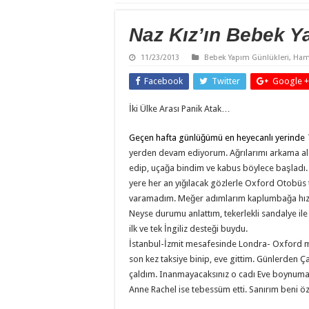
Naz Kız’ın Bebek 
11/23/2013
Bebek Yapım Günlükleri
,
Hami
Facebook
Twitter
Google +
İki Ülke Arası Panik Atak…
Geçen hafta günlüğümü en heyecanlı yerind
yerden devam ediyorum. Ağrılarımı arkama aldı
edip, uçağa bindim ve kabus böylece başladı.
yere her an yığılacak gözlerle Oxford Otobüs 
varamadım. Meğer adımlarım kaplumbağa hızıyl
Neyse durumu anlattım, tekerlekli sandalye i
ilk ve tek İngiliz desteği buydu.
İstanbul-İzmit mesafesinde Londra- Oxford me
son kez taksiye binip, eve gittim. Günlerden Ç
çaldım. Inanmayacaksınız o cadı Eve boynuma a
Anne Rachel ise tebessüm etti. Sanırım beni ö