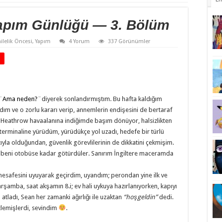
Yapım Günlüğü — 3. Bölüm
lelik Öncesi
,
Yapım
4 Yorum
337 Görünümler
e ¨Ama neden?¨
diyerek sonlandırmıştım. Bu hafta kaldığım
m ve o zorlu kararı verip, annemlerin endişesini de bertaraf
 Heathrow havaalanına indiğimde başım dönüyor, halsizlikten
terminaline yürüdüm, yürüdükçe yol uzadı, hedefe bir türlü
a olduğundan, güvenlik görevlilerinin de dikkatini çekmişim.
le beni otobüse kadar götürdüler. Sanırım İngiltere maceramda
safesini uyuyarak geçirdim, uyandım; perondan yine ilk ve
arşamba, saat akşamın 8.i; ev hali uykuya hazırlanıyorken, kapıyı
tladı, Sean her zamanki ağırlığı ile uzaktan
“hoşgeldin”
dedi.
zlemişlerdi, sevindim
.