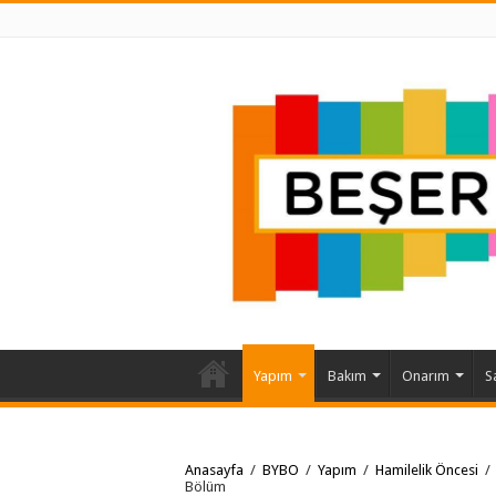
Yapım
Bakım
Onarım
S
Anasayfa
/
BYBO
/
Yapım
/
Hamilelik Öncesi
/
Bölüm