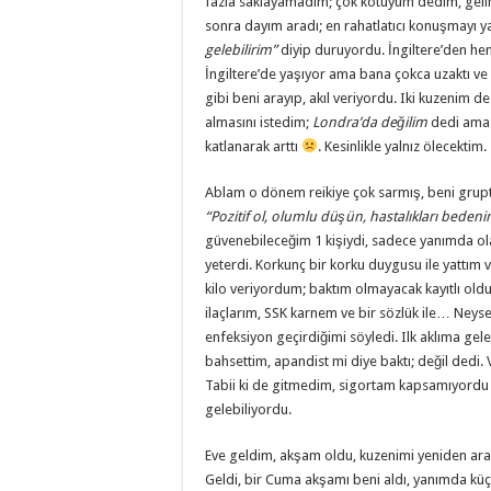
fazla saklayamadım; çok kötüyüm dedim, gelin 
sonra dayım aradı; en rahatlatıcı konuşmayı y
gelebilirim”
diyip duruyordu. İngiltere’den he
İngiltere’de yaşıyor ama bana çokca uzaktı v
gibi beni arayıp, akıl veriyordu. Iki kuzenim 
almasını istedim;
Londra’da değilim
dedi ama 
katlanarak arttı
. Kesinlikle yalnız ölecektim.
Ablam o dönem reikiye çok sarmış, beni grupt
“Pozitif ol, olumlu düşün, hastalıkları bede
güvenebileceğim 1 kişiydi, sadece yanımda ola
yeterdi. Korkunç bir korku duygusu ile yattım
kilo veriyordum; baktım olmayacak kayıtlı old
ilaçlarım, SSK karnem ve bir sözlük ile… Neyse 
enfeksiyon geçirdiğimi söyledi. Ilk aklıma gele
bahsettim, apandist mi diye baktı; değil dedi. 
Tabii ki de gitmedim, sigortam kapsamıyordu 
gelebiliyordu.
Eve geldim, akşam oldu, kuzenimi yeniden ar
Geldi, bir Cuma akşamı beni aldı, yanımda küçük