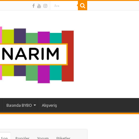
Basında BYBO
Alışveriş
 Son
Popüler
Yorum
Etiketler