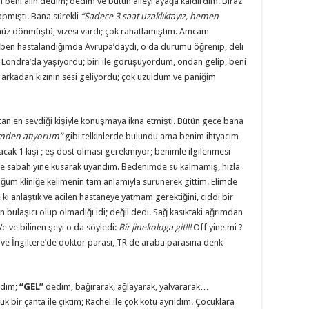
beni alın dedim; dedim ve bütün aileyi ayağa kaldırdım. Biraz
apmıştı. Bana sürekli
“Sadece 3 saat uzaklıktayız, hemen
nüz dönmüştü, vizesi vardı; çok rahatlamıştım. Amcam
e ben hastalandığımda Avrupa’daydı, o da durumu öğrenip, deli
de Londra’da yaşıyordu; biri ile görüşüyordum, ondan gelip, beni
arkadan kızının sesi geliyordu; çok üzüldüm ve paniğim
an en sevdiği kişiyle konuşmaya ikna etmişti. Bütün gece bana
nimden atıyorum”
gibi telkinlerde bulundu ama benim ihtyacım
cak 1 kişi ; eş dost olması gerekmiyor; benimle ilgilenmesi
 ve sabah yine kusarak uyandım. Bedenimde su kalmamış, hızla
uğum kliniğe kelimenin tam anlamıyla sürünerek gittim. Elimde
ki anlaştık ve acilen hastaneye yatmam gerektiğini, ciddi bir
n bulaşıcı olup olmadığı idi; değil dedi. Sağ kasıktaki ağrımdan
Ve ve bilinen şeyi o da söyledi:
Bir jinekologa git!!!
Off yine mi ?
ve İngiltere’de doktor parası, TR de araba parasına denk
adım;
“GEL”
dedim, bağırarak, ağlayarak, yalvararak…
 bir çanta ile çıktım; Rachel ile çok kötü ayrıldım. Çocuklara