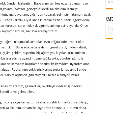
08
 olduğundan bahsettim. Babaanne stili bez eczane çantamdan
 geldin?, iyileşip, gelseydin”
dedi. Kalakaldım, kızmıştı…
rı ihtimaline dayanamadığımdan koşarak gelmiştim. (tamam uçak
KAT
Sırada kalırdı). Oysa anne kucağını bırakıp, senin egoist evine
en kurusun- sorumluluk duygum beni hep esir alıyordu. Önce
KA
ile söylüyorlardı ya, ben beceremiyordum.
 yatağıma ulaşma lüksüm olan, evin orjijnalinde tuvalet olan
nıyordum. Bu arada bağırsaklarım gurul gurul, midem altüst,
iyiyim geldim, süperim, hiç ağrım yok ki yalanlarını attıktan
r ara ağrı ile uyandım; yine sağ kasıkta, gümbür gümbür
kalkma ve kahvaltıyı hazırlama saatim; kalkamadım, uyandım ama
sizdi. Rachel yine çok kızdı. Herkes toparlandı, çıktı. Bende
adı. Kalbim ağzımda gibi atıyordu, nefes alamıyor, yalnız
kadaşımı aradım, gelmediler; okuldayız dediler, iş dediler,
ık dediler ve gelmediler.
hiçbirşey yememiştim. Ev ahalisi geldi, kimse kapımı tıklatıp,
 ben kalakaldım. Ablam ile Skype’dan konuştuk, durumu daha