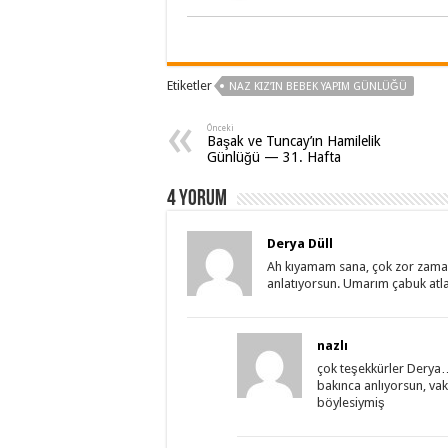
Etiketler
NAZ KIZ’IN BEBEK YAPIM GÜNLÜĞÜ
Önceki
Başak ve Tuncay’ın Hamilelik
Günlüğü — 31. Hafta
4 Yorum
Derya Düll
Ah kıyamam sana, çok zor zama
anlatıyorsun. Umarım çabuk atl
nazlı
çok teşekkürler Derya…
bakınca anlıyorsun, vak
böylesiymiş