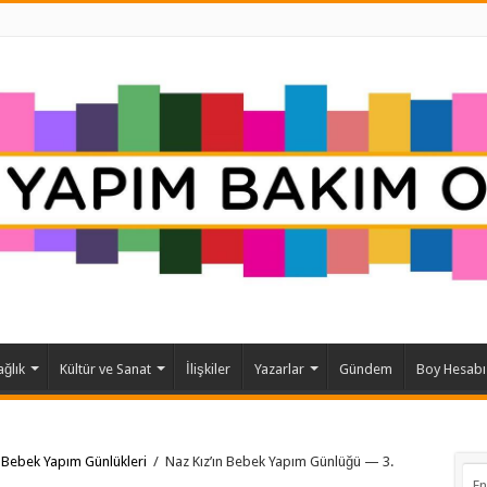
ağlık
Kültür ve Sanat
İlişkiler
Yazarlar
Gündem
Boy Hesabı
Bebek Yapım Günlükleri
/
Naz Kız’ın Bebek Yapım Günlüğü — 3.
En