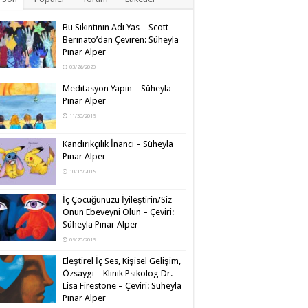
Bu Sıkıntının Adı Yas – Scott
Berinato’dan Çeviren: Süheyla
Pınar Alper
03/26/2020
Meditasyon Yapın – Süheyla
Pınar Alper
11/30/2019
Kandırıkçılık İnancı – Süheyla
Pınar Alper
10/15/2019
İç Çocuğunuzu İyileştirin/Siz
Onun Ebeveyni Olun – Çeviri:
Süheyla Pınar Alper
09/20/2019
Eleştirel İç Ses, Kişisel Gelişim,
Özsaygı – Klinik Psikolog Dr.
Lisa Firestone – Çeviri: Süheyla
Pınar Alper