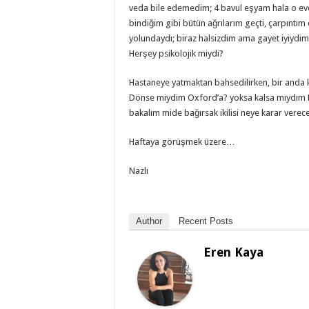
veda bile edemedim; 4 bavul eşyam hala o ev
bindiğim gibi bütün ağrılarım geçti, çarpıntı
yolundaydı; biraz halsizdim ama gayet iyiydim
Herşey psikolojik miydi?
Hastaneye yatmaktan bahsedilirken, bir anda
Dönse miydim Oxford’a? yoksa kalsa mıydım Lo
bakalım mide bağırsak ikilisi neye karar verec
Haftaya görüşmek üzere…
Nazlı
Author
Recent Posts
Eren Kaya