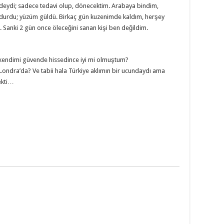
deydi; sadece tedavi olup, dönecektim. Arabaya bindim,
m durdu; yüzüm güldü. Birkaç gün kuzenimde kaldım, herşey
. Sanki 2 gün once öleceğini sanan kişi ben değildim.
 kendimi güvende hissedince iyi mi olmuştum?
ndra’da? Ve tabii hala Türkiye aklımın bir ucundaydı ama
ekti…