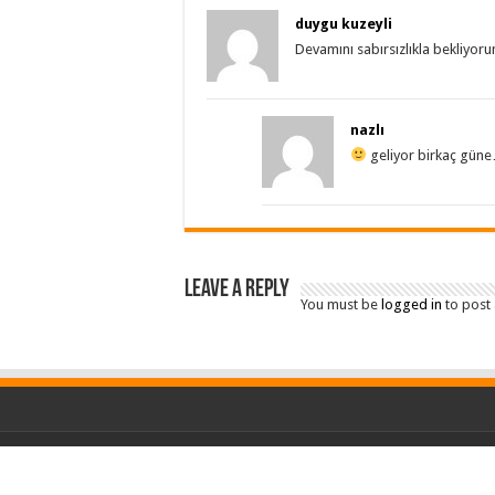
duygu kuzeyli
Devamını sabırsızlıkla bekliyor
nazlı
geliyor birkaç gün
Leave a Reply
You must be
logged in
to post
© Copyright BYBO 2026, Tüm hakları saklıdır.