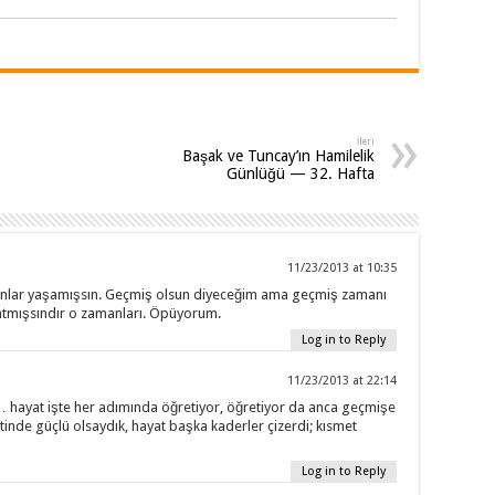
İleri
Başak ve Tuncay’ın Hamilelik
Günlüğü — 32. Hafta
11/23/2013 at 10:35
nlar yaşamışsın. Geçmiş olsun diyeceğim ama geçmiş zamanı
atmışsındır o zamanları. Öpüyorum.
Log in to Reply
11/23/2013 at 22:14
 hayat işte her adımında öğretiyor, öğretiyor da anca geçmişe
tinde güçlü olsaydık, hayat başka kaderler çizerdi; kısmet
Log in to Reply