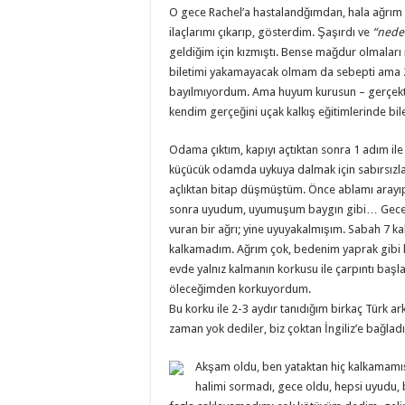
O gece Rachel’a hastalandğımdan, hala ağrım
ilaçlarımı çıkarıp, gösterdim. Şaşırdı ve
“neden
geldiğim için kızmıştı. Bense mağdur olmala
biletimi yakamayacak olmam da sebepti ama 2. 
bayılmıyordum. Ama huyum kurusun – gerçekt
kendim gerçeğini uçak kalkış eğitimlerinde b
Odama çıktım, kapıyı açtıktan sonra 1 adım ile
küçücük odamda uykuya dalmak için sabırsızla
açlıktan bitap düşmüştüm. Önce ablamı arayıp, 
sonra uyudum, uyumuşum baygın gibi… Gece bi
vuran bir ağrı; yine uyuyakalmışım. Sabah 7 
kalkamadım. Ağrım çok, bedenim yaprak gibi hal
evde yalnız kalmanın korkusu ile çarpıntı başl
öleceğimden korkuyordum.
Bu korku ile 2-3 aydır tanıdığım birkaç Türk ar
zaman yok dediler, biz çoktan İngiliz’e bağlad
Akşam oldu, ben yataktan hiç kalkamamış, 
halimi sormadı, gece oldu, hepsi uyudu,