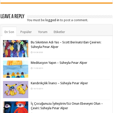
Leave a Reply
You must be
logged in
to post a comment.
En Son
Popüler
Yorum
Etiketler
Bu Sıkıntının Adı Yas – Scott Berinato’dan Çeviren:
Süheyla Pınar Alper
03/26/2020
Meditasyon Yapın – Süheyla Pınar Alper
11/30/2019
Kandırıkçılık İnancı – Süheyla Pınar Alper
10/15/2019
İç Çocuğunuzu İyileştirin/Siz Onun Ebeveyni Olun –
Çeviri: Süheyla Pınar Alper