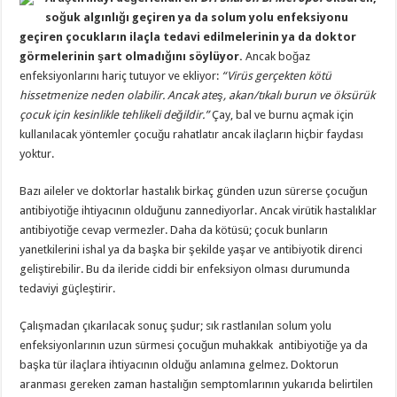
soğuk algınlığı geçiren ya da solum yolu enfeksiyonu
geçiren çocukların ilaçla tedavi edilmelerinin ya da doktor
görmelerinin şart olmadığını söylüyor.
Ancak boğaz
enfeksiyonlarını hariç tutuyor ve ekliyor:
“Virüs gerçekten kötü
hissetmenize neden olabilir. Ancak ateş, akan/tıkalı burun ve öksürük
çocuk için kesinlikle tehlikeli değildir.”
Çay, bal ve burnu açmak için
kullanılacak yöntemler çocuğu rahatlatır ancak ilaçların hiçbir faydası
yoktur.
Bazı aileler ve doktorlar hastalık birkaç günden uzun sürerse çocuğun
antibiyotiğe ihtiyacının olduğunu zannediyorlar. Ancak virütik hastalıklar
antibiyotiğe cevap vermezler. Daha da kötüsü; çocuk bunların
yanetkilerini ishal ya da başka bir şekilde yaşar ve antibiyotik direnci
geliştirebilir. Bu da ileride ciddi bir enfeksiyon olması durumunda
tedaviyi güçleştirir.
Çalışmadan çıkarılacak sonuç şudur; sık rastlanılan solum yolu
enfeksiyonlarının uzun sürmesi çocuğun muhakkak antibiyotiğe ya da
başka tür ilaçlara ihtiyacının olduğu anlamına gelmez. Doktorun
aranması gereken zaman hastalığın semptomlarının yukarıda belirtilen