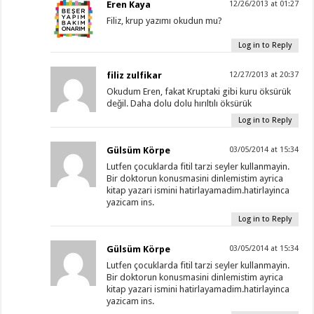
Eren Kaya
12/26/2013 at 01:27
Filiz, krup yazımı okudun mu?
Log in to Reply
filiz zulfikar
12/27/2013 at 20:37
Okudum Eren, fakat Kruptaki gibi kuru öksürük
değil. Daha dolu dolu hırıltılı öksürük
Log in to Reply
Gülsüm Körpe
03/05/2014 at 15:34
Lutfen çocuklarda fitil tarzi seyler kullanmayin.
Bir doktorun konusmasini dinlemistim ayrica
kitap yazari ismini hatirlayamadim.hatirlayinca
yazicam ins.
Log in to Reply
Gülsüm Körpe
03/05/2014 at 15:34
Lutfen çocuklarda fitil tarzi seyler kullanmayin.
Bir doktorun konusmasini dinlemistim ayrica
kitap yazari ismini hatirlayamadim.hatirlayinca
yazicam ins.