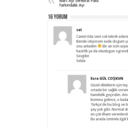
Mart Ayı Serebral Palsi
Farkındalık Ayı
16 Yorum
sel
Canim Eda seni cok tebrik ederim
Bende istiyorum evde dogum y
onu anladim
Bir an icim urper
hazirlik ya da okudugun ogrend
Sevgiler
Selda
Esra GÜL COŞKUN
Güzel dileklerin için te
ortada bir sağlık sorunu
hamilelik geçirdim. A
kısmına gelince, o kad
Türkçe'de bu blog ve b
şey yok gibi. Normal d
en çok ilham verenlerde
Bu arada ismimle ilgili 