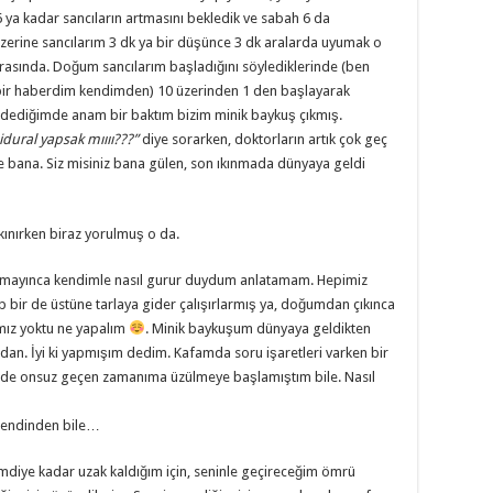
ya kadar sancıların artmasını bekledik ve sabah 6 da
zerine sancılarım 3 dk ya bir düşünce 3 dk aralarda uyumak o
arasında. Doğum sancılarım başladığını söylediklerinde (ben
 bir haberdim kendimden) 10 üzerinden 1 den başlayarak
 dediğimde anam bir baktım bizim minik baykuş çıkmış.
dural yapsak mıııı???”
diye sorarken, doktorların artık çok geç
de bana. Siz misiniz bana gülen, son ıkınmada dünyaya geldi
kınırken biraz yorulmuş o da.
almayınca kendimle nasıl gurur duydum anlatamam. Hepimiz
bir de üstüne tarlaya gider çalışırlarmış ya, doğumdan çıkınca
amız yoktu ne yapalım
. Minik baykuşum dünyaya geldikten
mdan. İyi ki yapmışım dedim. Kafamda soru işaretleri varken bir
de onsuz geçen zamanıma üzülmeye başlamıştım bile. Nasıl
 Kendinden bile…
şimdiye kadar uzak kaldığım için, seninle geçireceğim ömrü