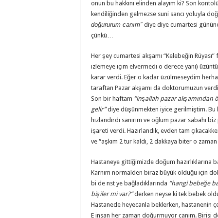
onun bu hakkını elinden alayım ki? Son kont
kendiliğinden gelmezse suni sancı yoluyla do
doğururum canım”
diye diye cumartesi günün
çünkü…
Her şey cumartesi akşamı “Kelebeğin Rüyası” fi
izlemeye içim elvermedi o derece yani) üzün
karar verdi. Eğer o kadar üzülmeseydim herha
taraftan Pazar akşamı da doktorumuzun verdiği
Son bir haftam
“inşallah pazar akşamından ö
gelir”
diye düşünmekten iyice gerilmiştim. Bu
hızlandırdı sanırım ve oğlum pazar sabahı biz p
işareti verdi. Hazırlandık, evden tam çıkacak
ve “aşkım 2 tur kaldı, 2 dakkaya biter o zaman 
Hastaneye gittiğimizde doğum hazırlıklarına b
Karnım normalden biraz büyük olduğu için do
bi de nst ye bağladıklarında
“hangi bebeğe bak
bişiler mi var?”
derken neyse ki tek bebek old
Hastanede heyecanla beklerken, hastanenin çeşit
E insan her zaman doğurmuyor canım. Birisi de 