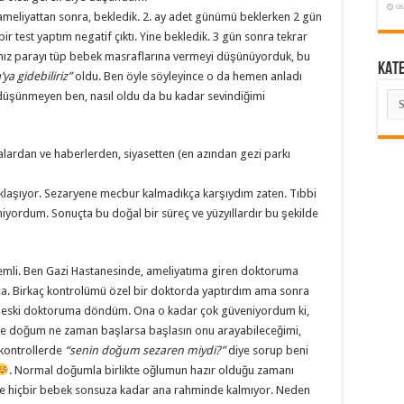
08
meliyattan sonra, bekledik. 2. ay adet günümü beklerken 2 gün
ir test yaptım negatif çıktı. Yine bekledik. 3 gün sonra tekrar
dığımız parayı tüp bebek masraflarına vermeyi düşünüyorduk, bu
KAT
ya gidebiliriz”
oldu. Ben öyle söyleyince o da hemen anladı
KA
düşünmeyen ben, nasıl oldu da bu kadar sevindiğimi
alardan ve haberlerden, siyasetten (en azından gezi parkı
klaşıyor. Sezaryene mecbur kalmadıkça karşıydım zaten. Tıbbi
miyordum. Sonuçta bu doğal bir süreç ve yüzyıllardır bu şekilde
mli. Ben Gazi Hastanesinde, ameliyatıma giren doktoruma
a. Birkaç kontrolümü özel bir doktorda yaptırdım ama sonra
n eski doktoruma döndüm. Ona o kadar çok güveniyordum ki,
 ve doğum ne zaman başlarsa başlasın onu arayabileceğimi,
 kontrollerde
“senin doğum sezaren miydi?”
diye sorup beni
. Normal doğumla birlikte oğlumun hazır olduğu zamanı
 ve hiçbir bebek sonsuza kadar ana rahminde kalmıyor. Neden