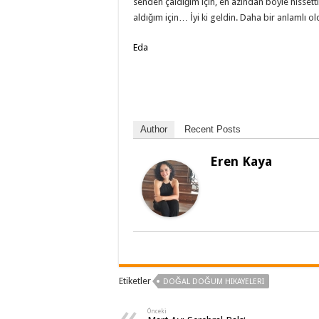
senden çaldığım için, en azından böyle hissett
aldığım için… İyi ki geldin. Daha bir anlamlı
Eda
Author
Recent Posts
Eren Kaya
Etiketler
DOĞAL DOĞUM HIKAYELERI
Önceki