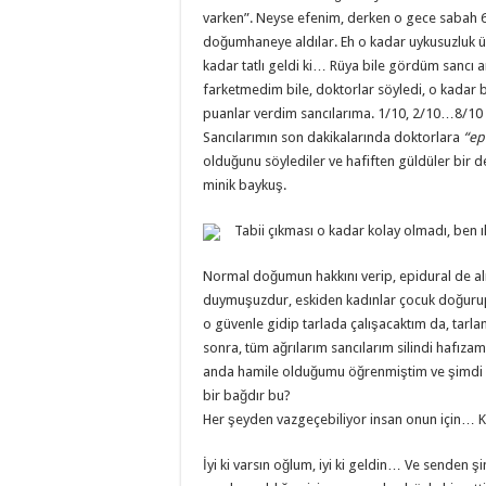
varken”. Neyse efenim, derken o gece sabah 6 
doğumhaneye aldılar. Eh o kadar uykusuzluk ü
kadar tatlı geldi ki… Rüya bile gördüm sancı 
farketmedim bile, doktorlar söyledi, o kadar
puanlar verdim sancılarıma. 1/10, 2/10…8/10
Sancılarımın son dakikalarında doktorlara
“epi
olduğunu söylediler ve hafiften güldüler bir 
minik baykuş.
Tabii çıkması o kadar kolay olmadı, ben ı
Normal doğumun hakkını verip, epidural de 
duymuşuzdur, eskiden kadınlar çocuk doğurup 
o güvenle gidip tarlada çalışacaktım da, tarl
sonra, tüm ağrılarım sancılarım silindi hafıza
anda hamile olduğumu öğrenmiştim ve şimdi 
bir bağdır bu?
Her şeyden vazgeçebiliyor insan onun için…
İyi ki varsın oğlum, iyi ki geldin… Ve senden 