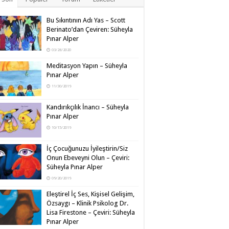
Bu Sıkıntının Adı Yas – Scott
Berinato’dan Çeviren: Süheyla
Pınar Alper
03/26/2020
Meditasyon Yapın – Süheyla
Pınar Alper
11/30/2019
Kandırıkçılık İnancı – Süheyla
Pınar Alper
10/15/2019
İç Çocuğunuzu İyileştirin/Siz
Onun Ebeveyni Olun – Çeviri:
Süheyla Pınar Alper
09/20/2019
Eleştirel İç Ses, Kişisel Gelişim,
Özsaygı – Klinik Psikolog Dr.
Lisa Firestone – Çeviri: Süheyla
Pınar Alper