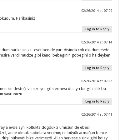
02/26/2014 at 07:09
okudum. Harikasiniz
Log in to Reply
02/26/2014 at 07:14
dum harikasinizz.. evet ben de yurt disinda cok okudum evde
ire vardi mucize gibi kendi bebeginin gobegini o haldeyken
Log in to Reply
02/26/2014 at 07:22
nenizin desteği ve size yol göstermesi de ayrı bir güzellik bu
ütün yavrunuzu…
Log in to Reply
02/26/2014 at 07:41
arayla evde aynı koltukta doğduk 3 ümüzün de ebesi
el, anne olmak kadınlara verilmiş en büyük armağan bence
üşünülseydi bize verimezdi. Allah herkese sizinki gibi kolay