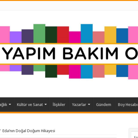
ağlık
Kültür ve Sanat
İlişkiler
Yazarlar
Gündem
Boy Hesabı
/
Eda’nın Doğal Doğum Hikayesi
En