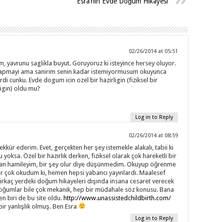
Esra’nın Evde Doğum Hikayesi
02/26/2014 at 05:51
, yavrunu saglikla buyut. Goruyoruz ki isteyince hersey oluyor.
apmayi ama sanirim senin kadar istemiyormusum okuyunca
di cunku. Evde dogum icin ozel bir hazirligin (fiziksel bir
igin) oldu mu?
Log in to Reply
02/26/2014 at 08:59
şekkür ederim. Evet, gerçekten her şey istemekle alakalı, tabii ki
 yoksa. Özel bir hazırlık derken, fiziksel olarak çok hareketli bir
man hamileyim, bir şey olur diye düşünmedim. Okuyup öğrenme
ar çok okudum ki, hemen hepsi yabancı yayınlardı. Maalesef
irkaç yerdeki doğum hikayeleri dışında insana cesaret verecek
oğumlar bile çok mekanik, hep bir müdahale söz konusu. Bana
n biri de bu site oldu.
http://www.unassistedchildbirth.com/
bir yanlışlık olmuş. Ben Esra
Log in to Reply