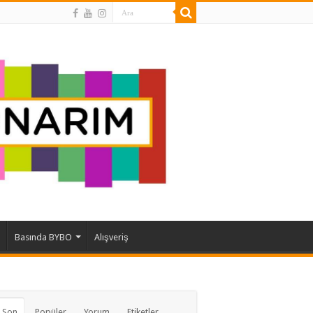
Basında BYBO
Alışveriş
 Son
Popüler
Yorum
Etiketler