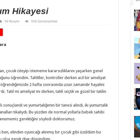
um Hikayesi
16 Yorum
516 Görünümler
kara
ından, çocuk isteyip istememe kararsızlıklarını yaşarken genel
unu öğrendim. Tahliller, kontroller derken acil bir ameliyat
öğrendiğimizde 2 hafta sonrasında uzun zamandır hayalini
 Tatil mi ameliyat mı derken, tatili seçtik ve güzel bir tatilin
sonuçlandı ve yumurtalığımın bir tanesi alındı, iki yumurtalık
alları tıkalıydı. Bu yüzden de normal yollarla bebek sahibi
denememiz gerektiğini söyledi doktorumuz.
 ben, elinden oyuncağı alınmış bir çocuk gibi üzüldüm bu
 bu olsa gerek diye düşündüm.