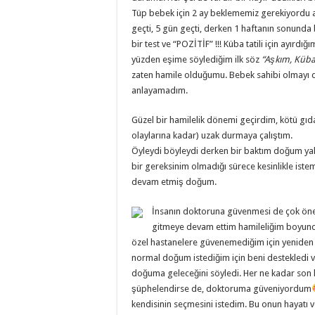
Tüp bebek için 2 ay beklememiz gerekiyordu a
geçti, 5 gün geçti, derken 1 haftanın sonunda b
bir test ve “POZİTİF” !!! Küba tatili için ayır
yüzden eşime söylediğim ilk söz
“Aşkım, Küba’
zaten hamile olduğumu. Bebek sahibi olmayı 
anlayamadım.
Güzel bir hamilelik dönemi geçirdim, kötü gıd
olaylarına kadar) uzak durmaya çalıştım.
Öyleydi böyleydi derken bir baktım doğum ya
bir gereksinim olmadığı sürece kesinlikle iste
devam etmiş doğum.
İnsanın doktoruna güvenmesi de çok öne
gitmeye devam ettim hamileliğim boyunc
özel hastanelere güvenemediğim için yenide
normal doğum istediğim için beni destekledi
doğuma geleceğini söyledi. Her ne kadar son
şüphelendirse de, doktoruma güveniyordum
kendisinin seçmesini istedim. Bu onun hayatı