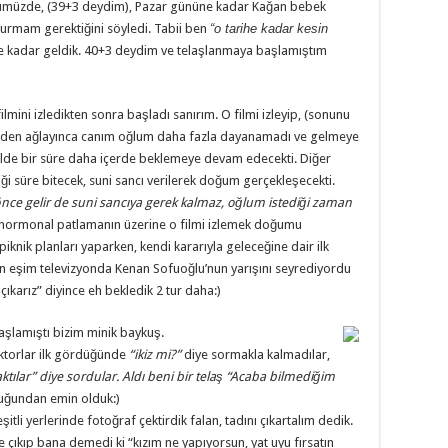
olümüzde, (39+3 deydim), Pazar gününe kadar Kağan bebek
ğurmam gerektiğini söyledi. Tabii ben
“o tarihe kadar kesin
e kadar geldik. 40+3 deydim ve telaşlanmaya başlamıştım
lmini izledikten sonra başladı sanırım. O filmi izleyip, (sonunu
tüden ağlayınca canım oğlum daha fazla dayanamadı ve gelmeye
lde bir süre daha içerde beklemeye devam edecekti. Diğer
 süre bitecek, suni sancı verilerek doğum gerçekleşecekti.
nce gelir de suni sancıya gerek kalmaz, oğlum istediği zaman
 hormonal patlamanın üzerine o filmi izlemek doğumu
iknik planları yaparken, kendi kararıyla geleceğine dair ilk
ken eşim televizyonda Kenan Sofuoğlu’nun yarışını seyrediyordu
çıkarız” diyince eh bekledik 2 tur daha:)
aşlamıştı bizim minik baykuş.
ktorlar ilk gördüğünde
“ikiz mi?”
diye sormakla kalmadılar,
tılar” diye sordular. Aldı beni bir telaş “Acaba bilmediğim
uğundan emin olduk:)
li yerlerinde fotoğraf çektirdik falan, tadını çıkartalım dedik.
çıkıp bana demedi ki “kızım ne yapıyorsun, yat uyu fırsatın