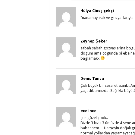
Hülya Cinsçiçekçi
Inanamayarak ve gozyaslariyla 
Zeynep Şeker
sabah sabah gozyaslarina bogul
dogum ama cogunda bi ebe hems
baglamakk
Denis Tunca
Çok büyük bir cesaret sizinki. An
yaşadıklarınızda. Sağlıkla büy
ece ince
çok güzel çook..
Bizde 3 kızız 3 ümüzde 4 sene 
babannem… Herşeyin doğalı güz
normal yollardan yapamayacağı d