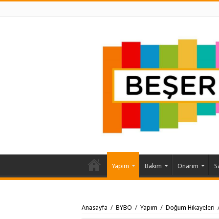
Yapım
Bakım
Onarım
S
Anasayfa
/
BYBO
/
Yapım
/
Doğum Hikayeleri