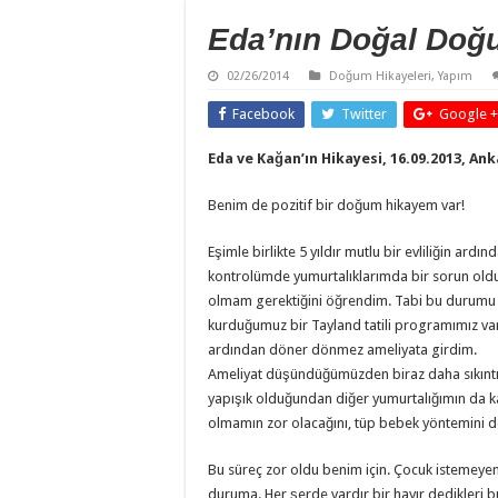
Eda’nın Doğal Doğ
02/26/2014
Doğum Hikayeleri
,
Yapım
Facebook
Twitter
Google +
Eda ve Kağan’ın Hikayesi, 16.09.2013, An
Benim de pozitif bir doğum hikayem var!
Eşimle birlikte 5 yıldır mutlu bir evliliğin ard
kontrolümde yumurtalıklarımda bir sorun olduğ
olmam gerektiğini öğrendim. Tabi bu durumu 
kurduğumuz bir Tayland tatili programımız vardı.
ardından döner dönmez ameliyata girdim.
Ameliyat düşündüğümüzden biraz daha sıkıntılı 
yapışık olduğundan diğer yumurtalığımın da kan
olmamın zor olacağını, tüp bebek yöntemini 
Bu süreç zor oldu benim için. Çocuk istemeyen
duruma. Her şerde vardır bir hayır dedikleri