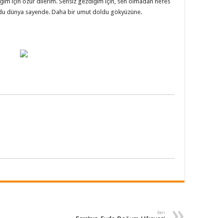
iğim için özür dilerim. Sensiz gezdiğim için, sen olmadan nefes
 oldu dünya sayende. Daha bir umut doldu gökyüzüne.
İleri