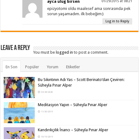
ayca ulug birsen
01/29/2015 at 08:21
epizyotomi oldu maalesef ama sonrasında pek
sorun yaşamadım. ilk bebeğim:)
Log in to Reply
Leave a Reply
You must be
logged in
to post a comment.
En Son
Popüler
Yorum
Etiketler
Bu Sıkıntının Adı Yas – Scott Berinato’dan Çeviren:
Süheyla Pınar Alper
03/26/2020
Meditasyon Yapın – Süheyla Pınar Alper
11/30/2019
Kandırıkçılık İnancı – Süheyla Pınar Alper
10/15/2019