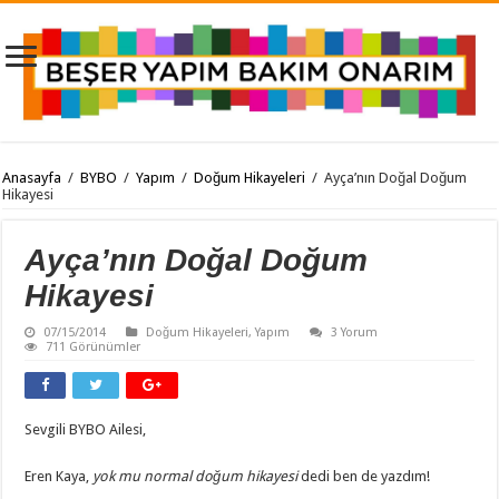
Anasayfa
/
BYBO
/
Yapım
/
Doğum Hikayeleri
/
Ayça’nın Doğal Doğum
Hikayesi
Ayça’nın Doğal Doğum
Hikayesi
07/15/2014
Doğum Hikayeleri
,
Yapım
3 Yorum
711 Görünümler
Sevgili BYBO Ailesi,
Eren Kaya,
yok mu normal doğum hikayesi
dedi ben de yazdım!