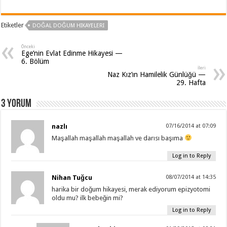
Etiketler
DOĞAL DOĞUM HIKAYELERI
Önceki
Ege’nin Evlat Edinme Hikayesi —
6. Bölüm
İleri
Naz Kız’ın Hamilelik Günlüğü —
29. Hafta
3 Yorum
nazlı
07/16/2014 at 07:09
Maşallah maşallah maşallah ve darısı başıma
Log in to Reply
Nihan Tuğcu
08/07/2014 at 14:35
harika bir doğum hikayesi, merak ediyorum epizyotomi
oldu mu? ilk bebeğin mi?
Log in to Reply