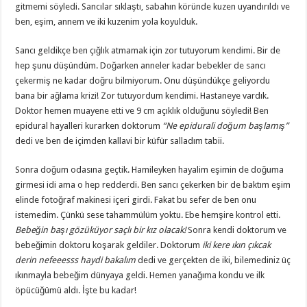
gitmemi söyledi. Sancılar sıklaştı, sabahın köründe kuzen uyandırıldı ve
ben, eşim, annem ve iki kuzenim yola koyulduk.
Sancı geldikçe ben çığlık atmamak için zor tutuyorum kendimi. Bir de
hep şunu düşündüm. Doğarken anneler kadar bebekler de sancı
çekermiş ne kadar doğru bilmiyorum. Onu düşündükçe geliyordu
bana bir ağlama krizi! Zor tutuyordum kendimi. Hastaneye vardık.
Doktor hemen muayene etti ve 9 cm açıklık olduğunu söyledi! Ben
epidural hayalleri kurarken doktorum
“Ne epidurali doğum başlamış”
dedi ve ben de içimden kallavi bir küfür salladım tabii.
Sonra doğum odasına geçtik. Hamileyken hayalim eşimin de doğuma
girmesi idi ama o hep redderdi. Ben sancı çekerken bir de baktım eşim
elinde fotoğraf makinesi içeri girdi. Fakat bu sefer de ben onu
istemedim. Çünkü sese tahammülüm yoktu. Ebe hemşire kontrol etti.
Bebeğin başı gözüküyor saçlı bir kız olacak!
Sonra kendi doktorum ve
bebeğimin doktoru koşarak geldiler. Doktorum
iki kere ıkın çıkcak
derin nefeeesss haydi bakalım
dedi ve gerçekten de iki, bilemediniz üç
ıkınmayla bebeğim dünyaya geldi. Hemen yanağıma kondu ve ilk
öpücüğümü aldı. İşte bu kadar!