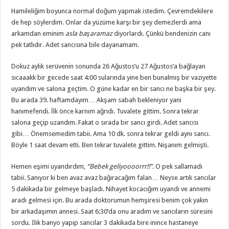
Hamileliğim boyunca normal doğum yapmak istedim. Çevremdekilere
de hep söylerdim. Onlar da yüzüme karşı bir şey demezlerdi ama
arkamdan eminim
asla başaramaz
diyorlardı. Çünkü bendenizin canı
pek tatlıdır. Adet sancısına bile dayanamam.
Dokuz aylık serüvenin sonunda 26 Ağustos’u 27 Ağustos’a bağlayan
sıcaaakk bir gecede saat 4:00 sularında yine ben bunalmış bir vaziyette
uyandım ve salona geçtim. O güne kadar en bir sancı ne başka bir şey.
Bu arada 39. haftamdayım… Akşam sabah bekleniyor yani
hanımefendi. İlk önce karnım ağrıdı. Tuvalete gittim. Sonra tekrar
salona geçip uzandım. Fakat o sırada bir sancı girdi. Adet sancısı
gibi… Önemsemedim tabii. Ama 10 dk. sonra tekrar geldi aynı sancı.
Böyle 1 saat devam etti. Ben tekrar tuvalete gittim. Nişanım gelmişti.
Hemen eşimi uyandırdım,
“Bebek geliyoooorrr!!”
. O pek sallamadı
tabii. Sanıyor ki ben avaz avaz bağıracağım falan… Neyse artık sancılar
5 dakikada bir gelmeye başladı. Nihayet kocacığım uyandı ve annemi
aradı gelmesi için. Bu arada doktorumun hemşiresi benim çok yakın
bir arkadaşımın annesi. Saat 6:30’da onu aradım ve sancıların süresini
sordu. Ilık banyo yapıp sancılar 3 dakikada bire inince hastaneye