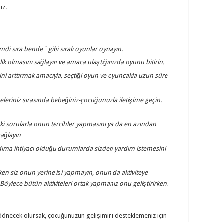
ız.
imdi sıra bende¨ gibi sıralı oyunlar oynayın.
lik olmasını sağlayın ve amaca ulaştığınızda oyunu bitirin.
i arttırmak amacıyla, seçtiği oyun ve oyuncakla uzun süre
eleriniz sırasında bebeğiniz-çocuğunuzla iletişime geçin.
ki sorularla onun tercihler yapmasını ya da en azından
ağlayın
dıma ihtiyacı olduğu durumlarda sizden yardım istemesini
irken siz onun yerine işi yapmayın, onun da aktiviteye
 Böylece bütün aktiviteleri ortak yapmanız onu geliştirirken,
i dönecek olursak, çocuğunuzun gelişimini desteklemeniz için