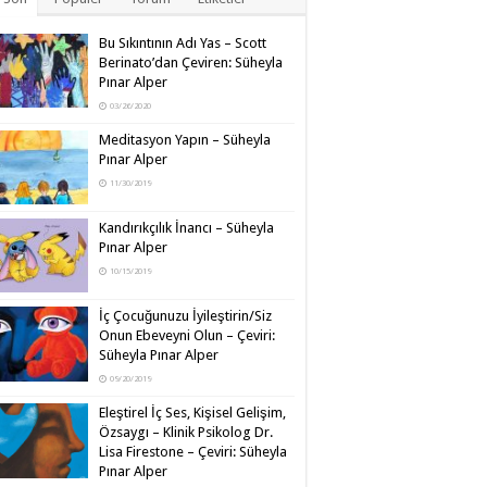
Bu Sıkıntının Adı Yas – Scott
Berinato’dan Çeviren: Süheyla
Pınar Alper
03/26/2020
Meditasyon Yapın – Süheyla
Pınar Alper
11/30/2019
Kandırıkçılık İnancı – Süheyla
Pınar Alper
10/15/2019
İç Çocuğunuzu İyileştirin/Siz
Onun Ebeveyni Olun – Çeviri:
Süheyla Pınar Alper
09/20/2019
Eleştirel İç Ses, Kişisel Gelişim,
Özsaygı – Klinik Psikolog Dr.
Lisa Firestone – Çeviri: Süheyla
Pınar Alper