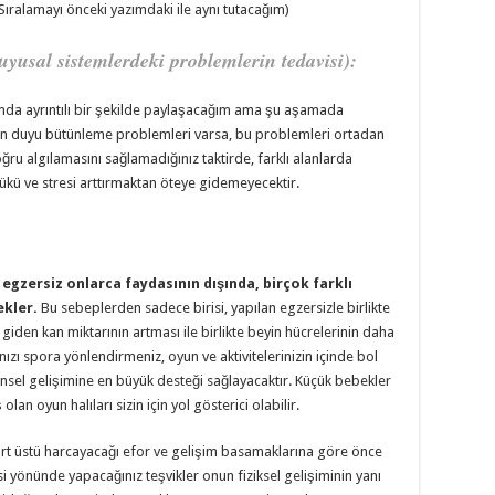
Sıralamayı önceki yazımdaki ile aynı tutacağım)
usal sistemlerdeki problemlerin tedavisi):
mda ayrıntılı bir şekilde paylaşacağım ama şu aşamada
n duyu bütünleme problemleri varsa, bu problemleri ortadan
ru algılamasını sağlamadığınız taktirde, farklı alanlarda
kü ve stresi arttırmaktan öteye gidemeyecektir.
l egzersiz onlarca faydasının dışında, birçok farklı
ekler.
Bu sebeplerden sadece birisi, yapılan egzersizle birlikte
giden kan miktarının artması ile birlikte beyin hücrelerinin daha
ızı spora yönlendirmeniz, oyun ve aktivitelerinizin içinde bol
insel gelişimine en büyük desteği sağlayacaktır. Küçük bebekler
an oyun halıları sizin için yol gösterici olabilir.
sırt üstü harcayacağı efor ve gelişim basamaklarına göre önce
yönünde yapacağınız teşvikler onun fiziksel gelişiminin yanı