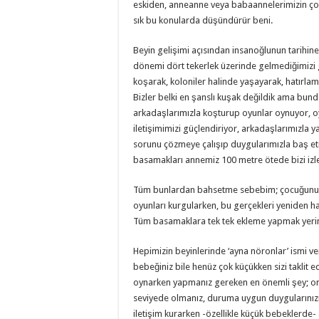
eskiden, anneanne veya babaannelerimizin çocu
sık bu konularda düşündürür beni.
Beyin gelişimi açısından insanoğlunun tarihine
dönemi dört tekerlek üzerinde gelmediğimizi 
koşarak, koloniler halinde yaşayarak, hatırla
Bizler belki en şanslı kuşak değildik ama bund
arkadaşlarımızla koşturup oyunlar oynuyor, o
iletişimimizi güçlendiriyor, arkadaşlarımızla
sorunu çözmeye çalışıp duygularımızla baş et
basamakları annemiz 100 metre ötede bizi i
Tüm bunlardan bahsetme sebebim; çocuğunuz i
oyunları kurgularken, bu gerçekleri yeniden h
Tüm basamaklara tek tek ekleme yapmak yerin
Hepimizin beyinlerinde ‘ayna nöronlar’ ismi v
bebeğiniz bile henüz çok küçükken sizi taklit 
oynarken yapmanız gereken en önemli şey; on
seviyede olmanız, duruma uygun duygularınızı o
iletişim kurarken -özellikle küçük bebeklerde- 