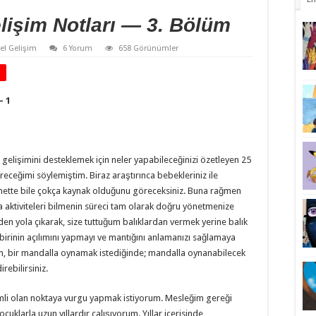
işim Notları — 3. Bölüm
sel Gelişim
6 Yorum
658 Görünümler
– 1
n gelişimini desteklemek için neler yapabileceğinizi özetleyen 25
receğimi söylemiştim. Biraz araştırınca bebekleriniz ile
nternette bile çokça kaynak olduğunu göreceksiniz. Buna rağmen
a aktiviteleri bilmenin süreci tam olarak doğru yönetmenize
 yola çıkarak, size tuttuğum balıklardan vermek yerine balık
birinin açılımını yapmayı ve mantığını anlamanızı sağlamaya
n, bir mandalla oynamak istediğinde; mandalla oynanabilecek
irebilirsiniz.
mli olan noktaya vurgu yapmak istiyorum. Mesleğim gereği
ocuklarla uzun yıllardır çalışıyorum. Yıllar içerisinde