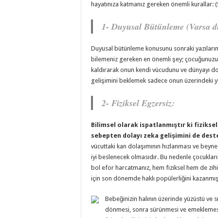
hayatınıza katmanız gereken önemli kurallar: (
1- Duyusal Bütünleme (Varsa duy
Duyusal bütünleme konusunu sonraki yazıları
bilemeniz gereken en önemli şey; çocuğunuzu
kaldırarak onun kendi vücudunu ve dünyayı doğ
gelişimini beklemek sadece onun üzerindeki yü
2- Fiziksel Egzersiz:
Bilimsel olarak ispatlanmıştır ki fizikse
sebepten dolayı zeka gelişimini de dest
vücuttaki kan dolaşımının hızlanması ve beyne 
iyi beslenecek olmasıdır. Bu nedenle çocukların
bol efor harcatmanız, hem fiziksel hem de zih
için son dönemde haklı popülerliğini kazanmış ol
Bebeğinizin halının üzerinde yüzüstü ve 
dönmesi, sonra sürünmesi ve emeklemesi 