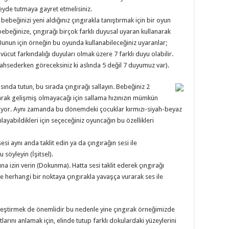
eyde tutmaya gayret etmelisiniz.
 bebeğinizi yeni aldığınız çıngırakla tanıştırmak için bir oyun
beğinize, çıngırağı birçok farklı duyusal uyaran kullanarak
 Bunun için örneğin bu oyunda kullanabileceğiniz uyaranlar;
ücut farkındalığı duyuları olmak üzere 7 farklı duyu olabilir.
hsederken göreceksiniz ki aslında 5 değil 7 duyumuz var).
ında tutun, bu sırada çıngırağı sallayın. Bebeğiniz 2
larak gelişmiş olmayacağı için sallama hızınızın mümkün
iyor. Aynı zamanda bu dönemdeki çocuklar kırmızı-siyah-beyaz
ılayabildikleri için seçeceğiniz oyuncağın bu özellikleri
sesi aynı anda taklit edin ya da çıngırağın sesi ile
u söyleyin (İşitsel).
 izin verin (Dokunma). Hatta sesi taklit ederek çıngırağı
e herhangi bir noktaya çıngırakla yavaşça vurarak ses ile
.
leştirmek de önemlidir bu nedenle yine çıngırak örneğimizde
arını anlamak için, elinde tutup farklı dokulardaki yüzeylerini