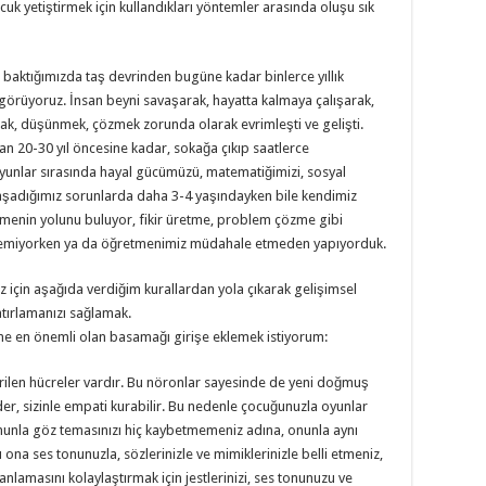
k yetiştirmek için kullandıkları yöntemler arasında oluşu sık
 baktığımızda taş devrinden bugüne kadar binlerce yıllık
görüyoruz. İnsan beyni savaşarak, hayatta kalmaya çalışarak,
mak, düşünmek, çözmek zorunda olarak evrimleşti ve gelişti.
an 20-30 yıl öncesine kadar, sokağa çıkıp saatlerce
yunlar sırasında hayal gücümüzü, matematiğimizi, sosyal
 yaşadığımız sorunlarda daha 3-4 yaşındayken bile kendimiz
menin yolunu buluyor, fikir üretme, problem çözme gibi
zlemiyorken ya da öğretmenimiz müdahale etmeden yapıyorduk.
çin aşağıda verdiğim kurallardan yola çıkarak gelişimsel
atırlamanızı sağlamak.
e en önemli olan basamağı girişe eklemek istiyorum:
erilen hücreler vardır. Bu nöronlar sayesinde de yeni doğmuş
eder, sizinle empati kurabilir. Bu nedenle çocuğunuzla oyunlar
unla göz temasınızı hiç kaybetmemeniz adına, onunla aynı
na ses tonunuzla, sözlerinizle ve mimiklerinizle belli etmeniz,
anlamasını kolaylaştırmak için jestlerinizi, ses tonunuzu ve