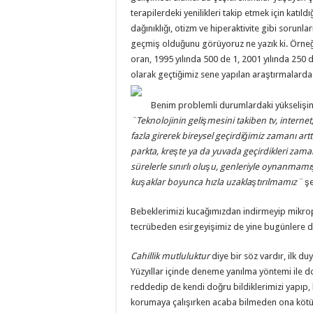
terapilerdeki yenilikleri takip etmek için katıl
dağınıklığı, otizm ve hiperaktivite gibi sorunla
geçmiş olduğunu görüyoruz ne yazık ki. Örneği
oran, 1995 yılında 500 de 1, 2001 yılında 250 
olarak geçtiğimiz sene yapılan araştırmalarda
Benim problemli durumlardaki yükselişin b
¨
Teknolojinin gelişmesini takiben tv, internet
fazla girerek bireysel geçirdiğimiz zamanı ar
parkta, kreşte ya da yuvada geçirdikleri zam
sürelerle sınırlı oluşu, genleriyle oynanmam
kuşaklar boyunca hızla uzaklaştırılmamız¨
şe
Bebeklerimizi kucağımızdan indirmeyip mikrop 
tecrübeden esirgeyişimiz de yine bugünlere d
Cahillik mutluluktur
diye bir söz vardır, ilk d
Yüzyıllar içinde deneme yanılma yöntemi ile d
reddedip de kendi doğru bildiklerimizi yapıp
korumaya çalışırken acaba bilmeden ona kötü