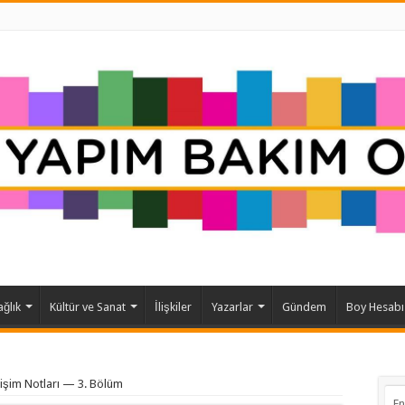
ağlık
Kültür ve Sanat
İlişkiler
Yazarlar
Gündem
Boy Hesabı
işim Notları — 3. Bölüm
En