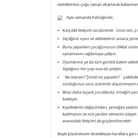
mimiklerinizi çoğu zaman abartarak kullanman
Aynı zamanda bebeğinizle;
Karşılıklı iletişimi sürdürerek ¨önce sen, ş
Seçtiğiniz oyun ve aktivitelerin amaca yöne
Bunu yaparken çocuğunuzun dikkat süresin
oynamasını sağlamaya çalışın.
Oyunlarınız ya da tüm günlük bakım aktivit
Yaptığınız her şeyi ona da anlatın.
¨Ne istersin? Şimdi ne yapalım?¨ şeklinde
sorduğunuz soru üzerinde düşünmesini s
Biraz daha büyük çocuklarda, örneğin yar
bekleyin.
Kıyafetlerini değiştirirken, yemeğini yedir
katılmasını ve size yardım etmesini isteyin.
aranızdaki iletişimi de güçlendirecektir.
Beyin plastisitesini destekleyen kurallara ger