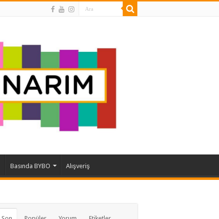
Basında BYBO
Alışveriş
 Son
Popüler
Yorum
Etiketler