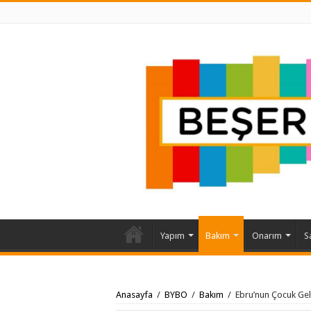
Yapım
Bakım
Onarım
S
Anasayfa
/
BYBO
/
Bakım
/
Ebru’nun Çocuk Gel