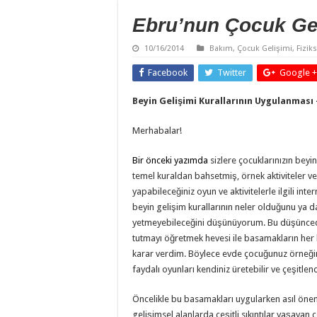
Ebru’nun Çocuk Gel
10/16/2014
Bakım
,
Çocuk Gelişimi
,
Fizik
Facebook
Twitter
Google +
Beyin Gelişimi Kurallarının Uygulanması 
Merhabalar!
Bir önceki yazımda
sizlere çocuklarınızın beyi
temel kuraldan bahsetmiş, örnek aktiviteler ve
yapabileceğiniz oyun ve aktivitelerle ilgili i
beyin gelişim kurallarının neler olduğunu ya d
yetmeyebileceğini düşünüyorum. Bu düşünceden
tutmayı öğretmek hevesi ile basamakların her 
karar verdim. Böylece evde çocuğunuz örneği
faydalı oyunları kendiniz üretebilir ve çeşitlend
Öncelikle bu basamakları uygularken asıl öne
gelişimsel alanlarda çeşitli sıkıntılar yaşayan ç