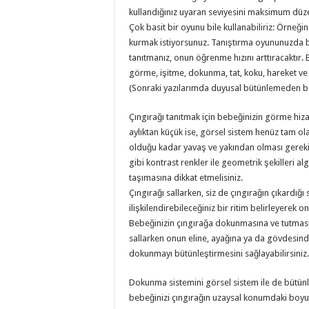
kullandığınız uyaran seviyesini maksimum düz
Çok basit bir oyunu bile kullanabiliriz: Örneğin
kurmak istiyorsunuz. Tanıştırma oyununuzda be
tanıtmanız, onun öğrenme hızını arttıracaktır.
görme, işitme, dokunma, tat, koku, hareket ve v
(Sonraki yazılarımda duyusal bütünlemeden ba
Çıngırağı tanıtmak için bebeğinizin görme hizas
aylıktan küçük ise, görsel sistem henüz tam o
olduğu kadar yavaş ve yakından olması gerek
gibi kontrast renkler ile geometrik şekilleri alg
taşımasına dikkat etmelisiniz.
Çıngırağı sallarken, siz de çıngırağın çıkardığı 
ilişkilendirebileceğiniz bir ritim belirleyerek on
Bebeğinizin çıngırağa dokunmasına ve tutmasına
sallarken onun eline, ayağına ya da gövdesind
dokunmayı bütünleştirmesini sağlayabilirsiniz
Dokunma sistemini görsel sistem ile de bütün
bebeğinizi çıngırağın uzaysal konumdaki boyutl