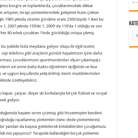
08
dığımız kongre ve toplantılarda, çocuklarımızdaki dikkat
rın artışının, terapi yöntemlerindeki gelişimin hızını çoktan
n 1985 yılında otizmin görülme oranı 2500 kişide 1 iken bu
KAT
de 1, 2007 yılında 150’de 1, 2009’ da 110’da 1 olduğu ve son
KA
 her 80 erkek çocuktan 1’inde görüldüğü ortaya çıkmış.
u şekilde hızla meydana geliyor oluşu ile ilgili tezimi;
, cep telefonu gibi araçların günlük hayatımızın içine daha
ttırması, çocuklarımızın apartmanlardan dışarı çıkamayışı;
anların ise anne-baba-bakıcı-öğretmen eşliğinde ve kısa
ış ve uygun koşullarda yetiştirilmiş besin maddelerinden
klinde özetleyebiliriz.
kapar, çarpar, düşer vb korkularıyla birçok fiziksel ve sosyal
enk geliyor.
uyduğumda hayatın sırrını çözmüş gibi hissetmiştim kendimi.
oğruluğu ispatlanmış yöntemleri (nine-dede yöntemlerini)
, bir yandan da başına gelebilecek kötülüklerden çocuğumuzu
lük mü yapıyoruz? Terapide kullandığım birçok yöntemin