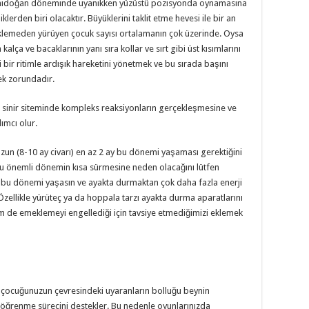
. Yenidoğan döneminde uyanıkken yüzüstü pozisyonda oynamasına
klerden biri olacaktır. Büyüklerini taklit etme hevesi ile bir an
lemeden yürüyen çocuk sayısı ortalamanın çok üzerinde. Oysa
lça ve bacaklarının yanı sıra kollar ve sırt gibi üst kısımlarını
li bir ritimle ardışık hareketini yönetmek ve bu sırada başını
mek zorundadır.
i sinir siteminde kompleks reaksiyonların gerçekleşmesine ve
ımcı olur.
 (8-10 ay civarı) en az 2 ay bu dönemi yaşaması gerektiğini
u önemli dönemin kısa sürmesine neden olacağını lütfen
n bu dönemi yaşasın ve ayakta durmaktan çok daha fazla enerji
zellikle yürüteç ya da hoppala tarzı ayakta durma aparatlarını
m de emeklemeyi engellediği için tavsiye etmediğimizi eklemek
da çocuğunuzun çevresindeki uyaranların bolluğu beynin
e öğrenme sürecini destekler. Bu nedenle oyunlarınızda