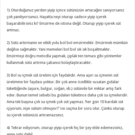
1) Oturduğunuz yerden yiyip içince sütünüzün artacağını sanıyorsanız
çok yanılıyorsunuz. Hayatta neyi oturup sadece yiyip içerek
başarabilirsiniz ki? Emzirme de istisna değil. Oturup yiyip içerek süt
artmaz.
2) Sütü artırmanın en etkili yolu bol bol emzirmektir. Emzirmek mümkün
değilse sağmaktır. Yani memeleri bol bol sık sık boşaltmaktır.
Emzirmeyi doğru metodla yapmak, çıplak ten teması gibi yöntemler
kullanmak sütü artırma çabanızı kolaylaştıracaktır.
3) Bol su içmek süt üretimi için faydalıdır. Ama aşırı su içmenin süt
üretimine bir faydası yoktur. Bir çok anne özellikle susatan gıdalar
tükettiğinde (aşure, bulgur, soğan, vb.) sütünde bir miktar artış fark
eder. Bunun temel sebebi bu gıdaları tüketince daha çok su içmeleridir.
Ama tek başına çok su içmek çok süt yapmaz. ‘her gün 10 bardak süt
içiyorum, niye sütüm olmuyor?’ ise saçma bir soru olur. Çünkü oturup
su içerek sütünüzü artıramazsınız.
4) Tekrar ediyorum, oturup yiyip içerek hiç bir şey elde edemezsiniz,
anne sütü dahil.