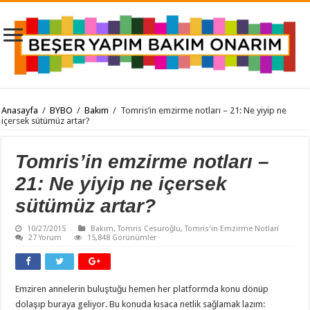
Anasayfa
/
BYBO
/
Bakım
/
Tomris’in emzirme notları – 21: Ne yiyip ne
içersek sütümüz artar?
Tomris’in emzirme notları –
21: Ne yiyip ne içersek
sütümüz artar?
10/27/2015
Bakım
,
Tomris Cesuroğlu
,
Tomris'in Emzirme Notlari
27 Yorum
15,848 Görünümler
Emziren annelerin buluştuğu hemen her platformda konu dönüp
dolaşıp buraya geliyor. Bu konuda kısaca netlik sağlamak lazım: