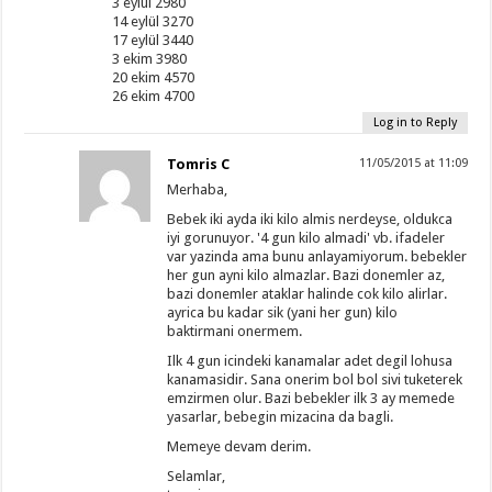
3 eylül 2980
14 eylül 3270
17 eylül 3440
3 ekim 3980
20 ekim 4570
26 ekim 4700
Log in to Reply
Tomris C
11/05/2015 at 11:09
Merhaba,
Bebek iki ayda iki kilo almis nerdeyse, oldukca
iyi gorunuyor. '4 gun kilo almadi' vb. ifadeler
var yazinda ama bunu anlayamiyorum. bebekler
her gun ayni kilo almazlar. Bazi donemler az,
bazi donemler ataklar halinde cok kilo alirlar.
ayrica bu kadar sik (yani her gun) kilo
baktirmani onermem.
Ilk 4 gun icindeki kanamalar adet degil lohusa
kanamasidir. Sana onerim bol bol sivi tuketerek
emzirmen olur. Bazi bebekler ilk 3 ay memede
yasarlar, bebegin mizacina da bagli.
Memeye devam derim.
Selamlar,