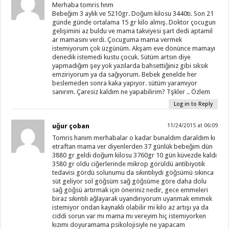
Merhaba tomris hnm
Bebeğim 3 aylık ve 5210gr. Doğum kilosu 3440tı. Son 21
günde günde ortalama 15 gr kilo almış. Doktor çocugun
gelişimini az buldu ve mama takviyesi şart dedi aptamil
ar mamasını verdi. Çocuguma mama vermek
istemiyorum çok üzgünüm. Akşam eve dönünce mamayı
denedik istemedi kustu çocuk. Sütüm artsın diye
yapmadığım şey yok yazılarda bahsettiğiniz gibi sıksık
emziriyorum ya da sağıyorum. Bebek genelde her
beslemeden sonra kaka yapıyor. sütüm yaramıyor
sanırım. Çaresiz kaldım ne yapabilirim? Tşkler .. Özlem
Log in to Reply
uğur çoban
11/24/2015 at 06:09
Tomris hanım merhabalar o kadar bunaldım daraldım kı
etraftan mama ver diyenlerden 37 günlük bebeğim dün
3880 gr geldi doğum kilosu 3760gr 10 gün küvezde kaldı
3580 gr oldu ciğerlerinde mikrop görüldü antibiyotik
tedavisi gördü solunumu da sıkıntılıydı göğsümü sıkınca
süt geliyor sol göğsüm sağ göğsüme göre daha dolu
sağ göğsü artırmak için öneriniz nedir, gece emmeleri
biraz sıkıntılı ağlayarak uyandırıyorum uyanmak emmek
istemiyor ondan kaynaklı olabilir mi kilo az artışı ya da
ciddi sorun var mı mama mı vereyim hiç istemiyorken
kızımı doyuramama psikolojisiyle ne yapacam