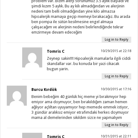
problem var. Bizim alerji sorunumuz 3.5 aylık başladı ve
şimdi kızım 5 aylık. Bu ay kilı almadığından ve alerjinin
nedeni tam belli olmadığından yine kilo almazsa
hipoalerjik mamaya geçip memeyi bırakacağız. Bu arada
ben pompa ile sütün kesilmesine engel almaya
çalışacağım ve alerjinin nedeni belirlendiğinde tekrar
emzirmeye devam edeceğim
Log in to Reply
Tomris C
10/29/2015 at 22:18
Zeynep sakin!!!! Hipoalerjik mamalarla ilgili ciddi
skandallar var. bu konuda bir yazi cikacak
bugun yarin.
Log in to Reply
Burcu Kırdök
10/30/2015 at 17:16
Benim bebeğim 40 günlük hiç meme yi bırakmıyor hep
emiyor ama doymuyor, ben bırakıldığım zaman hemen
ağlıyor açlıltan uyuyamıyor hep memede emmek istiyor,
3 gündür aralıksız emiyor etrafımdaki herkes doymuyor
mama al demelerinden sıkıldım sizce ne yapmalıyım
Log in to Reply
Tomris C
10/31/2015 at 22:11