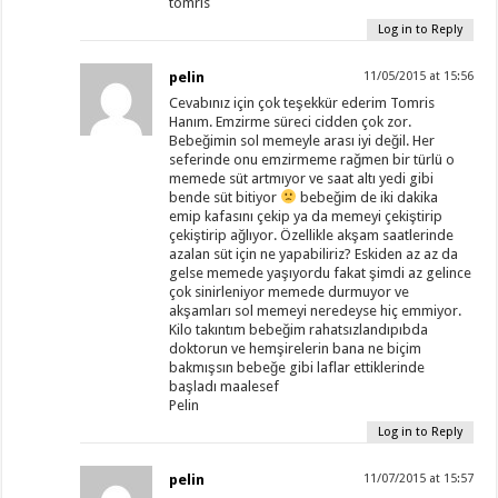
tomris
Log in to Reply
pelin
11/05/2015 at 15:56
Cevabınız için çok teşekkür ederim Tomris
Hanım. Emzirme süreci cidden çok zor.
Bebeğimin sol memeyle arası iyi değil. Her
seferinde onu emzirmeme rağmen bir türlü o
memede süt artmıyor ve saat altı yedi gibi
bende süt bitiyor
bebeğim de iki dakika
emip kafasını çekip ya da memeyi çekiştirip
çekiştirip ağlıyor. Özellikle akşam saatlerinde
azalan süt için ne yapabiliriz? Eskiden az az da
gelse memede yaşıyordu fakat şimdi az gelince
çok sinirleniyor memede durmuyor ve
akşamları sol memeyi neredeyse hiç emmiyor.
Kilo takıntım bebeğim rahatsızlandıpıbda
doktorun ve hemşirelerin bana ne biçim
bakmışsın bebeğe gibi laflar ettiklerinde
başladı maalesef
Pelin
Log in to Reply
pelin
11/07/2015 at 15:57