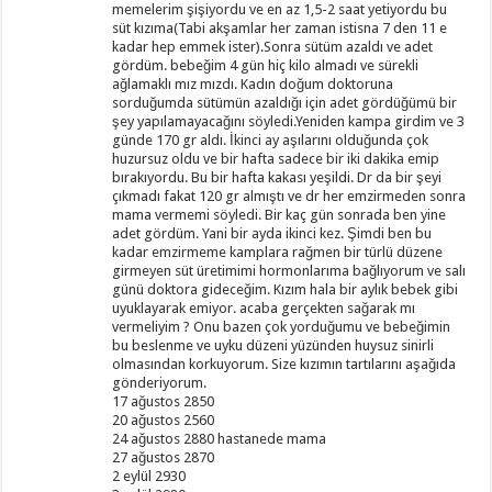
memelerim şişiyordu ve en az 1,5-2 saat yetiyordu bu
süt kızıma(Tabi akşamlar her zaman istisna 7 den 11 e
kadar hep emmek ister).Sonra sütüm azaldı ve adet
gördüm. bebeğim 4 gün hiç kilo almadı ve sürekli
ağlamaklı mız mızdı. Kadın doğum doktoruna
sorduğumda sütümün azaldığı için adet gördüğümü bir
şey yapılamayacağını söyledi.Yeniden kampa girdim ve 3
günde 170 gr aldı. İkinci ay aşılarını olduğunda çok
huzursuz oldu ve bir hafta sadece bir iki dakika emip
bırakıyordu. Bu bir hafta kakası yeşildi. Dr da bir şeyi
çıkmadı fakat 120 gr almıştı ve dr her emzirmeden sonra
mama vermemi söyledi. Bir kaç gün sonrada ben yine
adet gördüm. Yani bir ayda ikinci kez. Şimdi ben bu
kadar emzirmeme kamplara rağmen bir türlü düzene
girmeyen süt üretimimi hormonlarıma bağlıyorum ve salı
günü doktora gideceğim. Kızım hala bir aylık bebek gibi
uyuklayarak emiyor. acaba gerçekten sağarak mı
vermeliyim ? Onu bazen çok yorduğumu ve bebeğimin
bu beslenme ve uyku düzeni yüzünden huysuz sinirli
olmasından korkuyorum. Size kızımın tartılarını aşağıda
gönderiyorum.
17 ağustos 2850
20 ağustos 2560
24 ağustos 2880 hastanede mama
27 ağustos 2870
2 eylül 2930