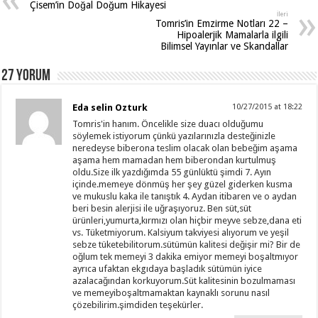
Çisem’in Doğal Doğum Hikayesi
İleri
Tomris’in Emzirme Notları 22 –
Hipoalerjik Mamalarla ilgili
Bilimsel Yayınlar ve Skandallar
27 Yorum
Eda selin Ozturk
10/27/2015 at 18:22
Tomris'in hanım. Öncelikle size duacı olduğumu
söylemek istiyorum çünkü yazılarınızla desteğinizle
neredeyse biberona teslim olacak olan bebeğim aşama
aşama hem mamadan hem biberondan kurtulmuş
oldu.Size ilk yazdığımda 55 günlüktü şimdi 7. Ayın
içinde.memeye dönmüş her şey güzel giderken kusma
ve mukuslu kaka ile tanıştık 4. Aydan itibaren ve o aydan
beri besin alerjisi ile uğraşıyoruz. Ben süt,süt
ürünleri,yumurta,kırmızı olan hiçbir meyve sebze,dana eti
vs. Tüketmiyorum. Kalsiyum takviyesi alıyorum ve yeşil
sebze tüketebilitorum.sütümün kalitesi değişir mi? Bir de
oğlum tek memeyi 3 dakika emiyor memeyi boşaltmıyor
ayrıca ufaktan ekgıdaya başladık sütümün iyice
azalacağından korkuyorum.Süt kalitesinin bozulmaması
ve memeyiboşaltmamaktan kaynaklı sorunu nasıl
çözebilirim.şimdiden teşekürler.