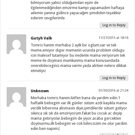
bilmiyorum yalnız olduğumdan eşim de
ilgilenmediğinden emzirme kampı yapamadım haftaya
ailemin yanına gidince yapacağım şimdiden teşekkür
ederim sevgilerimle
Log in to Reply
Gutyh Valk
11/27/2015 at 18:16
Tomris hanim merhaba 2 aylk bir oglum.var ve tek
meme.emiyor diger memenin ucunda problem oldugu
icin malesef tutamiyor bu nedenle mama veriyorum tek
meme ile doymasi mumkunmu mama konusundada
onerebileceginiz mama varmi yada alirken nelere dikkat
etmeliyiz
Log in to Reply
Unknown
01/30/2016 at 21:34
Merhaba tomris hanim.lütfen bana da yardim edin.1
haftalik bebegim var ilk günler sütüm azdı kaşikla mama
verdik biberona alismasin diye.şimdilerde sütum geliyor
sıkınca sık sık da emziriyorum.fakat bu cocuk ac deyip
mama getiriyolar.bebegim de yiyor.acaba gercekten
doymurmu.ilk bebegim ve cok bilincsizim ne olur yardim
edin ben napim:(