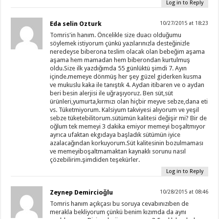
Log in to Reply
Eda selin Ozturk
10/27/2015 at 18:23
Tomris'in hanım. Öncelikle size duacı olduğumu
söylemek istiyorum çünkü yazılarınızla desteğinizle
neredeyse biberona teslim olacak olan bebeğim aşama
aşama hem mamadan hem biberondan kurtulmuş
oldu.Size ilk yazdığımda 55 günlüktü şimdi 7. Ayın
içinde.memeye dönmüş her şey güzel giderken kusma
ve mukuslu kaka ile tanıştık 4. Aydan itibaren ve o aydan
beri besin alerjisi ile uğraşıyoruz. Ben süt,süt
ürünleri,yumurta,kırmızı olan hiçbir meyve sebze,dana eti
vs. Tüketmiyorum. Kalsiyum takviyesi alıyorum ve yeşil
sebze tüketebilitorum.sütümün kalitesi değişir mi? Bir de
oğlum tek memeyi 3 dakika emiyor memeyi boşaltmıyor
ayrıca ufaktan ekgıdaya başladık sütümün iyice
azalacağından korkuyorum.Süt kalitesinin bozulmaması
ve memeyiboşaltmamaktan kaynaklı sorunu nasıl
çözebilirim.şimdiden teşekürler.
Log in to Reply
Zeynep Demircioğlu
10/28/2015 at 08:46
Tomris hanım açıkçası bu soruya cevabınızıben de
merakla bekliyorum çünkü benim kızımda da aynı