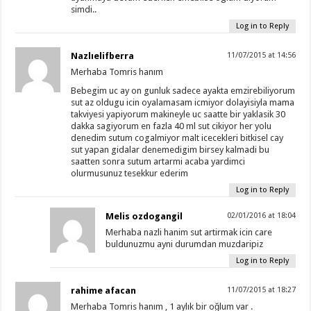
simdi..
Log in to Reply
Nazlıelifberra
11/07/2015 at 14:56
Merhaba Tomris hanım
Bebegim uc ay on gunluk sadece ayakta emzirebiliyorum
sut az oldugu icin oyalamasam icmiyor dolayisiyla mama
takviyesi yapiyorum makineyle uc saatte bir yaklasik 30
dakka sagiyorum en fazla 40 ml sut cikiyor her yolu
denedim sutum cogalmiyor malt icecekleri bitkisel cay
sut yapan gidalar denemedigim birsey kalmadi bu
saatten sonra sutum artarmi acaba yardimci
olurmusunuz tesekkur ederim
Log in to Reply
Melis ozdogangil
02/01/2016 at 18:04
Merhaba nazli hanim sut artirmak icin care
buldunuzmu ayni durumdan muzdaripiz
Log in to Reply
rahime afacan
11/07/2015 at 18:27
Merhaba Tomris hanım , 1 aylık bir oğlum var .