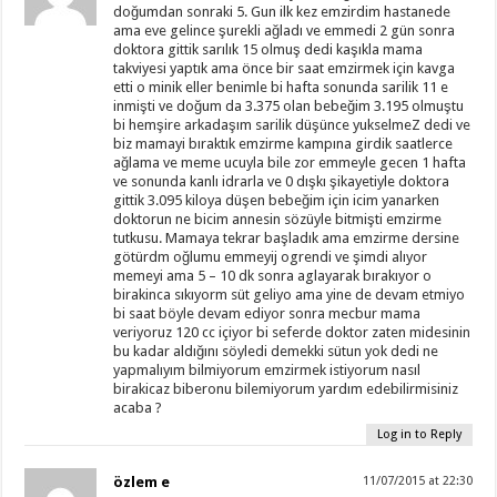
doğumdan sonraki 5. Gun ilk kez emzirdim hastanede
ama eve gelince şurekli ağladı ve emmedi 2 gün sonra
doktora gittik sarılık 15 olmuş dedi kaşıkla mama
takviyesi yaptık ama önce bir saat emzirmek için kavga
etti o minik eller benimle bi hafta sonunda sarilik 11 e
inmişti ve doğum da 3.375 olan bebeğim 3.195 olmuştu
bi hemşire arkadaşım sarilik düşünce yukselmeZ dedi ve
biz mamayi bıraktık emzirme kampına girdik saatlerce
ağlama ve meme ucuyla bile zor emmeyle gecen 1 hafta
ve sonunda kanlı idrarla ve 0 dışkı şikayetiyle doktora
gittik 3.095 kiloya düşen bebeğim için icim yanarken
doktorun ne bicim annesin sözüyle bitmişti emzirme
tutkusu. Mamaya tekrar başladık ama emzirme dersine
götürdm oğlumu emmeyij ogrendi ve şimdi alıyor
memeyi ama 5 – 10 dk sonra aglayarak bırakıyor o
birakinca sıkıyorm süt geliyo ama yine de devam etmiyo
bi saat böyle devam ediyor sonra mecbur mama
veriyoruz 120 cc içiyor bi seferde doktor zaten midesinin
bu kadar aldığını söyledi demekki sütun yok dedi ne
yapmalıyım bilmiyorum emzirmek istiyorum nasıl
birakicaz biberonu bilemiyorum yardım edebilirmisiniz
acaba ?
Log in to Reply
özlem e
11/07/2015 at 22:30