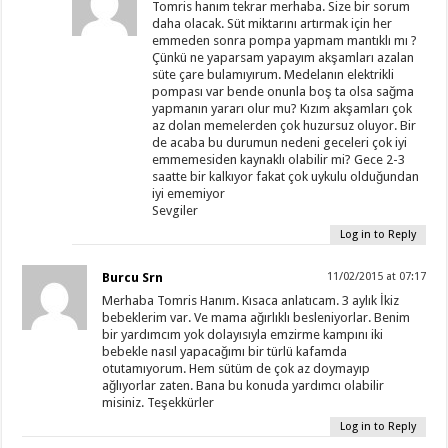
Tomris hanım tekrar merhaba. Size bir sorum
daha olacak. Süt miktarını artırmak için her
emmeden sonra pompa yapmam mantıklı mı ?
Çünkü ne yaparsam yapayım akşamları azalan
süte çare bulamıyırum. Medelanın elektrikli
pompası var bende onunla boş ta olsa sağma
yapmanın yararı olur mu? Kızım akşamları çok
az dolan memelerden çok huzursuz oluyor. Bir
de acaba bu durumun nedeni geceleri çok iyi
emmemesiden kaynaklı olabilir mi? Gece 2-3
saatte bir kalkıyor fakat çok uykulu olduğundan
iyi ememiyor
Sevgiler
Log in to Reply
Burcu Srn
11/02/2015 at 07:17
Merhaba Tomris Hanım. Kısaca anlatıcam. 3 aylık İkiz
bebeklerim var. Ve mama ağırlıklı besleniyorlar. Benim
bir yardımcım yok dolayısıyla emzirme kampını iki
bebekle nasıl yapacağımı bir türlü kafamda
otutamıyorum. Hem sütüm de çok az doymayıp
ağlıyorlar zaten. Bana bu konuda yardımcı olabilir
misiniz. Teşekkürler
Log in to Reply