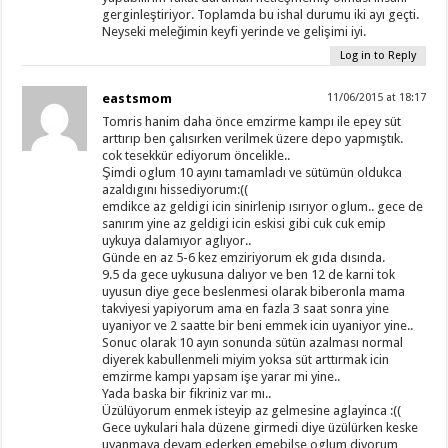
gerginleştiriyor. Toplamda bu ishal durumu iki ayı geçti.
Neyseki meleğimin keyfi yerinde ve gelişimi iyi.
Log in to Reply
eastsmom
11/06/2015 at 18:17
Tomris hanim daha önce emzirme kampı ile epey süt
arttırıp ben çalısırken verilmek üzere depo yapmıştık.
cok tesekkür ediyorum öncelikle..
Şimdi oglum 10 ayını tamamladı ve sütümün oldukca
azaldıgını hissediyorum:((
emdikce az geldigi icin sinirlenip ısırıyor oglum.. gece de
sanırım yine az geldigi icin eskisi gibi cuk cuk emip
uykuya dalamıyor aglıyor..
Günde en az 5-6 kez emziriyorum ek gıda dısında.
9.5 da gece uykusuna dalıyor ve ben 12 de karni tok
uyusun diye gece beslenmesi olarak biberonla mama
takviyesi yapiyorum ama en fazla 3 saat sonra yine
uyaniyor ve 2 saatte bir beni emmek icin uyaniyor yine..
Sonuc olarak 10 ayın sonunda sütün azalması normal
diyerek kabullenmeli miyim yoksa süt arttırmak icin
emzirme kampı yapsam işe yarar mi yine..
Yada baska bir fikriniz var mı..
Üzülüyorum enmek isteyip az gelmesine aglayinca :((
Gece uykulari hala düzene girmedi diye üzülürken keske
uyanmaya devam ederken emebilse oglum diyorum