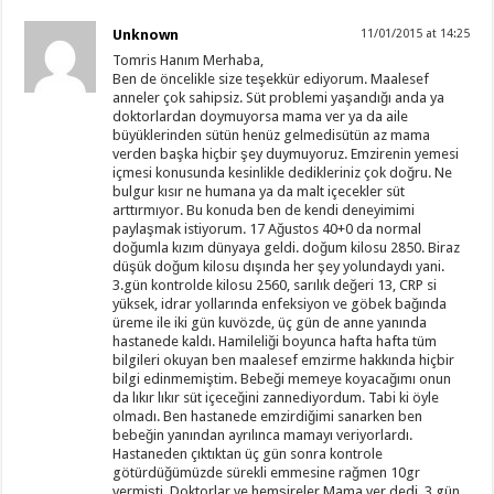
Unknown
11/01/2015 at 14:25
Tomris Hanım Merhaba,
Ben de öncelikle size teşekkür ediyorum. Maalesef
anneler çok sahipsiz. Süt problemi yaşandığı anda ya
doktorlardan doymuyorsa mama ver ya da aile
büyüklerinden sütün henüz gelmedisütün az mama
verden başka hiçbir şey duymuyoruz. Emzirenin yemesi
içmesi konusunda kesinlikle dedikleriniz çok doğru. Ne
bulgur kısır ne humana ya da malt içecekler süt
arttırmıyor. Bu konuda ben de kendi deneyimimi
paylaşmak istiyorum. 17 Ağustos 40+0 da normal
doğumla kızım dünyaya geldi. doğum kilosu 2850. Biraz
düşük doğum kilosu dışında her şey yolundaydı yani.
3.gün kontrolde kilosu 2560, sarılık değeri 13, CRP si
yüksek, idrar yollarında enfeksiyon ve göbek bağında
üreme ile iki gün kuvözde, üç gün de anne yanında
hastanede kaldı. Hamileliği boyunca hafta hafta tüm
bilgileri okuyan ben maalesef emzirme hakkında hiçbir
bilgi edinmemiştim. Bebeği memeye koyacağımı onun
da lıkır lıkır süt içeceğini zannediyordum. Tabi ki öyle
olmadı. Ben hastanede emzirdiğimi sanarken ben
bebeğin yanından ayrılınca mamayı veriyorlardı.
Hastaneden çıktıktan üç gün sonra kontrole
götürdüğümüzde sürekli emmesine rağmen 10gr
vermişti. Doktorlar ve hemşireler Mama ver dedi. 3 gün