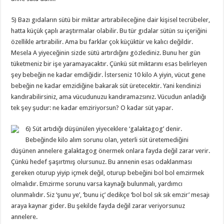
5) Bazı gıdaların sütü bir miktar artırabileceğine dair kişisel tecrübeler,
hatta küçük çaplı araştırmalar olabilir. Bu tür gıdalar sütün su içeriğini
özellikle artırabilir. Ama bu farklar çok küçüktür ve kalıcı değildir.
Mesela A yiyeceğinin sizde sütü artırdığını gözlediniz. Bunu her gün
tüketmeniz bir işe yaramayacaktır. Çünkü süt miktarını esas belirleyen
şey bebeğin ne kadar emdiğidir. İsterseniz 10 kilo A yiyin, vücut gene
bebeğin ne kadar emzidiğine bakarak süt üretecektir. Yani kendinizi
kandırabilirsiniz, ama vücudunuzu kandıramazsınız. Vücudun anladığı
tek şey şudur: ne kadar emziriyorsun? O kadar süt yapar.
6) Süt artıdığı düşünülen yiyeceklere ‘galaktagog’ denir.
Bebeğinde kilo alım sorunu olan, yeterli süt üretemediğini
düşünen annelere galaktagog önermek onlara fayda değil zarar verir.
Çünkü hedef şaşırtmış olursunuz. Bu annenin esas odaklanması
gereken oturup yiyip içmek değil, oturup bebeğini bol bol emzirmek
olmalıdır. Emzirme sorunu varsa kaynağı bulunmalı, yardımcı
olunmalıdır. Siz ‘şunu ye’, ‘bunu iç’ dedikçe ‘bol bol sık sık emzir’ mesajı
araya kaynar gider. Bu şekilde fayda değil zarar veriyorsunuz
annelere.