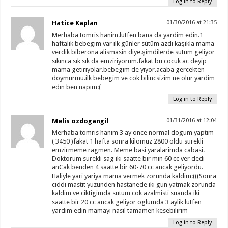
Log in to Reply
Hatice Kaplan
01/30/2016 at 21:35
Merhaba tomris hanim.lütfen bana da yardim edin.1
haftalik bebegim var ilk günler sütüm azdı kaşikla mama
verdik biberona alismasin diye.şimdilerde sütum geliyor
sıkınca sık sık da emziriyorum.fakat bu cocuk ac deyip
mama getiriyolar.bebegim de yiyor.acaba gercekten
doymurmu.ilk bebegim ve cok bilincsizim ne olur yardim
edin ben napim:(
Log in to Reply
Melis ozdogangil
01/31/2016 at 12:04
Merhaba tomris hanım 3 ay once normal dogum yaptım
( 3450 )fakat 1 hafta sonra kilomuz 2800 oldu surekli
emzirmeme ragmen. Meme basi yaralarimda cabasi.
Doktorum surekli sag iki saatte bir min 60 cc ver dedi
anCak benden 4 saatte bir 60-70 cc ancak geliyordu.
Haliyle yari yariya mama vermek zorunda kaldim:(((Sonra
ciddi mastit yuzunden hastanede iki gun yatmak zorunda
kaldim ve ciktigimda sutum cok azalmisti suanda iki
saatte bir 20 cc ancak geliyor oglumda 3 aylik lutfen
yardim edin mamayi nasil tamamen kesebilirim
Log in to Reply