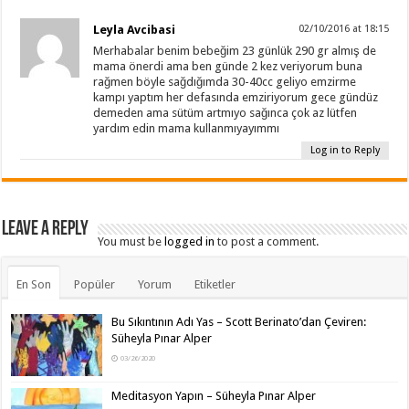
Leyla Avcibasi
02/10/2016 at 18:15
Merhabalar benim bebeğim 23 günlük 290 gr almış de
mama önerdi ama ben günde 2 kez veriyorum buna
rağmen böyle sağdığımda 30-40cc geliyo emzirme
kampı yaptım her defasında emziriyorum gece gündüz
demeden ama sütüm artmıyo sağınca çok az lütfen
yardım edin mama kullanmıyayımmı
Log in to Reply
Leave a Reply
You must be
logged in
to post a comment.
En Son
Popüler
Yorum
Etiketler
Bu Sıkıntının Adı Yas – Scott Berinato’dan Çeviren:
Süheyla Pınar Alper
03/26/2020
Meditasyon Yapın – Süheyla Pınar Alper