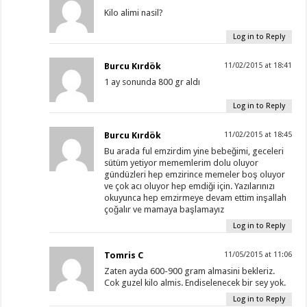
Kilo alimi nasil?
Log in to Reply
Burcu Kırdök
11/02/2015 at 18:41
1 ay sonunda 800 gr aldı
Log in to Reply
Burcu Kırdök
11/02/2015 at 18:45
Bu arada ful emzirdim yine bebeğimi, geceleri
sütüm yetiyor mememlerim dolu oluyor
gündüzleri hep emzirince memeler boş oluyor
ve çok acı oluyor hep emdiği için. Yazılarınızı
okuyunca hep emzirmeye devam ettim inşallah
çoğalır ve mamaya başlamayız
Log in to Reply
Tomris C
11/05/2015 at 11:06
Zaten ayda 600-900 gram almasini bekleriz.
Cok guzel kilo almis. Endiselenecek bir sey yok.
Log in to Reply