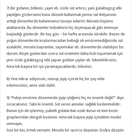
7) Bir gıdanın, bitkinin, çayın vb. sizde süt artırıcı, yani galaktagog etki
yaptığını gözlerseniz bunu düzenli kullanmak yerine süt ihitiyacının
arttığı dönemlerde kullanmanızı tavsiye ederim. Mesela büyüme
ataklarında. Bu dönemler bebeklerin hiç doymayacak gibi emmeye
başladığı günlerdir. Bir kaç gün – bir hafta arasında sürebilir. Bazen de
yoğun dönemlerde koşturmacadan bebeği sık emziremediğinizde süt
azalabilir, mesela bayramlar, taşınmalar vb. dönemlerde olabiliyor bu
durum. Böyle günlerden sonra süt üretimini daha hızlı toparlamak için
yine sizde galaktagog etki yapan gıdalar çaylar vb. tüketebilirsiniz.
Ama tek başına bir işe yaramayacaklardır, bilesiniz.
8) Yine tekrar ediyorum, oturup yiyip içerek hiç bir şey elde
edemezsiniz, anne sütü dahil.
9) “Pekiyi emzirme döneminde yiyip içtiğimiz hiç mi önemli değil?” diye
soracaksınız. Tabii ki önemli. Süt veren anneler sağlıklı beslenmelidir.
Bunun için de işlenmiş, paketli gıdalardan uzak durun ve tüm besin
gruplarından dengeli beslenin. Ama tek başına yiyip içmekten medet
ummayın.
Size bir kaç örnek vereyim. Mesela bir sporcu düşünün. Doğru düzgün