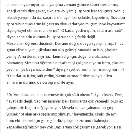
antreman yapmıyor, ama yarışma zamanı gelince süper beslenmiş,
enerji versin diye şeker, çikolata vb. yemiş, sporcu içeceği içmiş. Sonuç
olarak yarışmada da, şaşırtıcı olmayan bir şekilde, kaybetmiş. Sizce bu
sporcunun “Kaslarım iyi çalışsın diye kadar yedim içtim, niye kaybettim”
diye şikayet etmesi mantıklı mı? “O kadar yedim içtim, sütüm artmadı”
diyen annelerin durumu bu sporcudan hiç farklı değil.
Mesela bir öğrenci düşünün. Dersine doğru düzgün çalışmamış. Sınav
günü eline suyunu, çikolatasını alıp gelmiş. Sınavda su içip, çikolata
yemiş. Ama dersine iyi hazırlanmadığı için, doğal olarak, başarılı
olamamış. Sizce bu öğrencinin “Kafam iyi çalışsın diye su içtim, çikolata
yedim, niye başarısız oldum” diye şikayet etmesinin bir mantığı var mı?
“O kadar su içtim, tatlı yedim, sütüm artmadı” diye şikayet eden
annelerin durumu da bu öğrenci ile aynı.
10) “Ama bazı anneler istemese de çok sütü oluyor” diyeceksiniz. Evet,
hayat adil değil. Nadiren insanlar belli konularda çok yetenekli olup az
çalışma ile başarı sağlayabiliyor. Mesela sınava çalışmadan girip
yüksek not alan arkadaşlarınız olmuştur hayatınızda. Kimisi de aynı
notu elde etmek için gece gündüz çalışmak zorunda kalmıştır.
Yapabileceğimiz bir şey yok. Bazılarının çok çalışması gerekiyor. Bazı