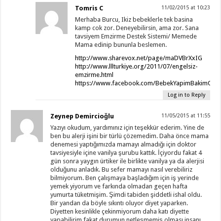
Tomris C
11/02/2015 at 10:23
Merhaba Burcu, Ikiz bebeklerle tek basina
kamp cok zor. Deneyebilirsin, ama zor. Sana
tavsiyem Emzirme Destek Sistemi/ Memede
Mama edinip bununla beslemen.
http://www.sharevox.net/page/maDVBrXxIG
http://www.lllturkiye.org/2011/07/engelsiz-
emzirme.html
https://www.facebook.com/BebekYapimBakimOna
Log in to Reply
Zeynep Demircioğlu
11/05/2015 at 11:55
Yazıyı okudum, yardımınız için teşekkür ederim. Yine de
ben bu alerji işini bir türlü çözemedim. Daha önce mama
denemesi yaptığımızda mamayı almadığı için doktor
tavsiyesiyle içine vanilya şurubu kattık. İçiyordu fakat 4
gün sonra yaygın ürtiker ile birlikte vanilya ya da alerjisi
olduğunu anladık. Bu sefer mamayı nasıl verebiliriz
bilmiyorum. Ben çalışmaya başladığım için iş yerinde
yemek yiyorum ve farkında olmadan geçen hafta
yumurta tüketmişim. Şimdi tabiden şiddetli ishal oldu.
Bir yandan da böyle sıkıntı oluyor diyet yaparken.
Diyetten kesinlikle çekinmiyorum daha katı diyette
yapabilirim fakat durumun netleşmemiş olması insanı