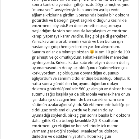
sonra kontrole yeniden gittiğimizde 50gr almıştı ve yine
"mama ver" tavsiyeleriyle hastaneden ayrılıp evde
ağlama krizlerine girdim. Sonrasında başka bir doktora
götürdük ve bebeğin gayet sağlıklı olduğunu kesinlikle
emzirmemi söyledi.Ben de internetten araştırmaya
başladığımda sizin notlarınızla karşılaştım ve emzirme
kampı yapmaya karar verdim. İlaç gibi geldi gerçekten.
Yalnız kavrama problemimiz vardı ve ben bunun için
hastaneye gidip hemşirelerden yardım alıyordum.
Sanırım onlar da bıkmıştı bizden
Kızım 10 günde 290
gr almıştı ve çok mutluydum. Fakat kesinlikle memeden
ayrılmıyordu. Kırkına kadar sabretmeliyim desem de hiç
uyumamasından dolayı aç olduğunu düşünmekten çok
korkuyordum. aç olduğunu doymadığını düşünüp
ağlıyordum ve sanırım ciddi endişe bozukluğu oluştu. İki
hafta sonra gündüzleri hiç uyumadığından dolayı
doktora götürdüğümüzde 560 gr almıştı ve doktor bana
sütümü sağıp kaşıkla ya da biberonla vererek hem onun
için daha iyi olacağını hem de ben sürekli emzirirsem
sütümün azalacağını söyledi. Sürekli memede kaldığı için
ciddi gaz problemi oluyordu ve bundan dolayı
uyumadığı söylendi. birkaç gün sonra başka bir doktora
daha gittik. O da bebeği kesinlikle 2,5-3 saatte bir
emzirmem gerektiğini ve her seferinde tek meme
vermem gerektiğini söyledi. Maalesef bu doktoru
dinledim ve dediklerini yaptım. İlk bir kaç gün