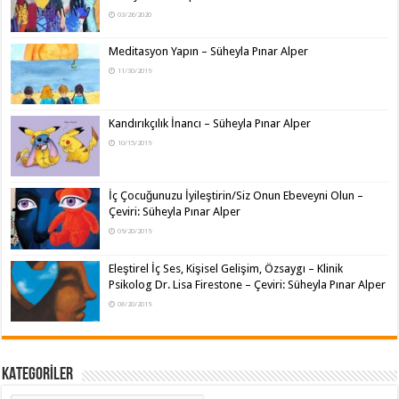
03/26/2020
Meditasyon Yapın – Süheyla Pınar Alper
11/30/2019
Kandırıkçılık İnancı – Süheyla Pınar Alper
10/15/2019
İç Çocuğunuzu İyileştirin/Siz Onun Ebeveyni Olun –
Çeviri: Süheyla Pınar Alper
09/20/2019
Eleştirel İç Ses, Kişisel Gelişim, Özsaygı – Klinik
Psikolog Dr. Lisa Firestone – Çeviri: Süheyla Pınar Alper
08/20/2019
KATEGORİLER