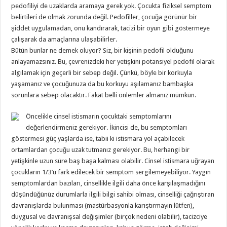
pedofiliyi de uzaklarda aramaya gerek yok. Çocukta fiziksel semptom
belirtileri de olmak zorunda değil. Pedofiller, çocuğa görünür bir
şiddet uygulamadan, onu kandırarak, tacizi bir oyun gibi göstermeye
çalışarak da amaçlarına ulaşabilirler.
Bütün bunlar ne demek oluyor? Siz, bir kişinin pedofil olduğunu
anlayamazsınız. Bu, çevrenizdeki her yetişkini potansiyel pedofil olarak
algılamak için geçerli bir sebep değil. Çünkü, böyle bir korkuyla
yaşamanız ve çocuğunuza da bu korkuyu aşılamanız bambaşka
sorunlara sebep olacaktır. Fakat belli önlemler almanız mümkün.
Öncelikle cinsel istismarın çocuktaki semptomlarını
değerlendirmeniz gerekiyor. İkincisi de, bu semptomları
göstermesi güç yaşlarda ise, tabii ki istismara yol açabilecek
ortamlardan çocuğu uzak tutmanız gerekiyor. Bu, herhangi bir
yetişkinle uzun süre baş başa kalması olabilir. Cinsel istismara uğrayan
çocukların 1/3’ü fark edilecek bir semptom sergilemeyebiliyor. Yaygın
semptomlardan bazıları, cinsellikle ilgili daha önce karşılaşmadığını
düşündüğünüz durumlarla ilgili bilgi sahibi olması, cinselliği çağrıştıran
davranışlarda bulunması (mastürbasyonla karıştırmayın lütfen),
duygusal ve davranışsal değişimler (birçok nedeni olabilir), tacizciye