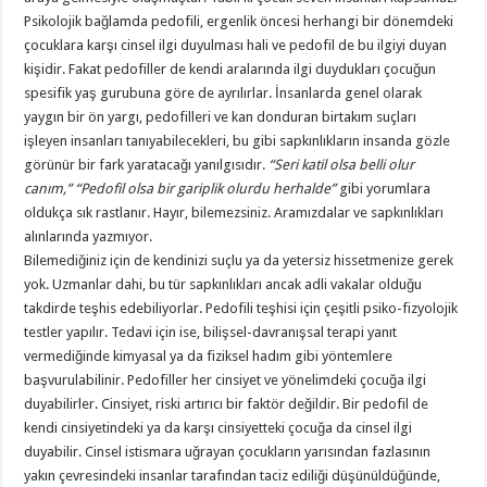
Psikolojik bağlamda pedofili, ergenlik öncesi herhangi bir dönemdeki
çocuklara karşı cinsel ilgi duyulması hali ve pedofil de bu ilgiyi duyan
kişidir. Fakat pedofiller de kendi aralarında ilgi duydukları çocuğun
spesifik yaş gurubuna göre de ayrılırlar. İnsanlarda genel olarak
yaygın bir ön yargı, pedofilleri ve kan donduran birtakım suçları
işleyen insanları tanıyabilecekleri, bu gibi sapkınlıkların insanda gözle
görünür bir fark yaratacağı yanılgısıdır.
“Seri katil olsa belli olur
canım,” “Pedofil olsa bir gariplik olurdu herhalde”
gibi yorumlara
oldukça sık rastlanır. Hayır, bilemezsiniz. Aramızdalar ve sapkınlıkları
alınlarında yazmıyor.
Bilemediğiniz için de kendinizi suçlu ya da yetersiz hissetmenize gerek
yok. Uzmanlar dahi, bu tür sapkınlıkları ancak adli vakalar olduğu
takdirde teşhis edebiliyorlar. Pedofili teşhisi için çeşitli psiko-fizyolojik
testler yapılır. Tedavi için ise, bilişsel-davranışsal terapi yanıt
vermediğinde kimyasal ya da fiziksel hadım gibi yöntemlere
başvurulabilinir. Pedofiller her cinsiyet ve yönelimdeki çocuğa ilgi
duyabilirler. Cinsiyet, riski artırıcı bir faktör değildir. Bir pedofil de
kendi cinsiyetindeki ya da karşı cinsiyetteki çocuğa da cinsel ilgi
duyabilir. Cinsel istismara uğrayan çocukların yarısından fazlasının
yakın çevresindeki insanlar tarafından taciz ediliği düşünüldüğünde,