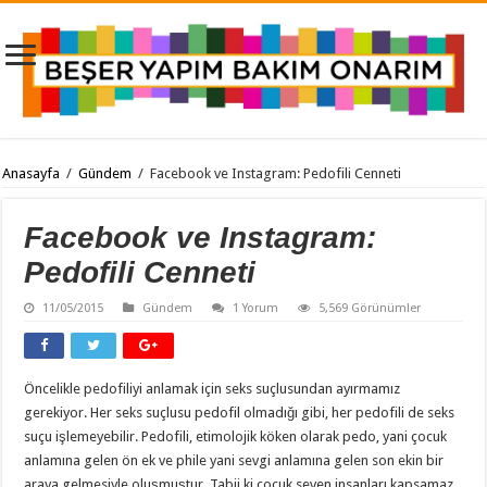
Anasayfa
/
Gündem
/
Facebook ve Instagram: Pedofili Cenneti
Facebook ve Instagram:
Pedofili Cenneti
11/05/2015
Gündem
1 Yorum
5,569 Görünümler
Öncelikle pedofiliyi anlamak için seks suçlusundan ayırmamız
gerekiyor. Her seks suçlusu pedofil olmadığı gibi, her pedofili de seks
suçu işlemeyebilir. Pedofili, etimolojik köken olarak pedo, yani çocuk
anlamına gelen ön ek ve phile yani sevgi anlamına gelen son ekin bir
araya gelmesiyle oluşmuştur. Tabii ki çocuk seven insanları kapsamaz.