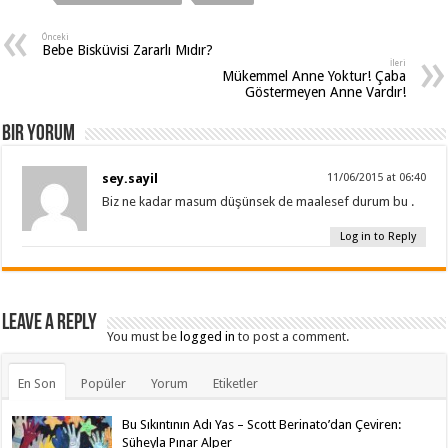
Önceki
Bebe Bisküvisi Zararlı Mıdır?
İleri
Mükemmel Anne Yoktur! Çaba
Göstermeyen Anne Vardır!
Bir yorum
sey.sayil
11/06/2015 at 06:40
Biz ne kadar masum düşünsek de maalesef durum bu .
Log in to Reply
Leave a Reply
You must be
logged in
to post a comment.
En Son
Popüler
Yorum
Etiketler
Bu Sıkıntının Adı Yas – Scott Berinato’dan Çeviren:
Süheyla Pınar Alper