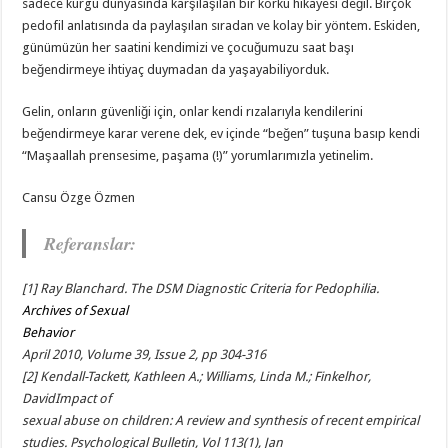
sadece kurgu dünyasında karşılaşılan bir korku hikayesi değil. Birçok
pedofil anlatısında da paylaşılan sıradan ve kolay bir yöntem. Eskiden,
günümüzün her saatini kendimizi ve çocuğumuzu saat başı
beğendirmeye ihtiyaç duymadan da yaşayabiliyorduk.
Gelin, onların güvenliği için, onlar kendi rızalarıyla kendilerini
beğendirmeye karar verene dek, ev içinde “beğen” tuşuna basıp kendi
“Maşaallah prensesime, paşama (!)” yorumlarımızla yetinelim.
Cansu Özge Özmen
Referanslar:
[1] Ray Blanchard. The DSM Diagnostic Criteria for Pedophilia.
Archives of Sexual
Behavior
April 2010, Volume 39, Issue 2, pp 304-316
[2] Kendall-Tackett, Kathleen A.; Williams, Linda M.; Finkelhor,
DavidImpact of
sexual abuse on children: A review and synthesis of recent empirical
studies. Psychological Bulletin, Vol 113(1), Jan