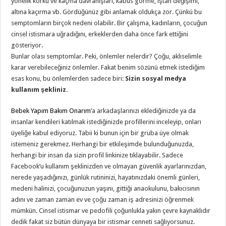
yönelik korku ve kaçma davranışları, kabus görme, iştah değişimi,
altına kaçırma vb. Gördüğünüz gibi anlamak oldukça zor. Çünkü bu
semptomların birçok nedeni olabilir. Bir çalışma, kadınların, çocuğun
cinsel istismara uğradığını, erkeklerden daha önce fark ettiğini
gösteriyor.
Bunlar olası semptomlar. Peki, önlemler nelerdir? Çoğu, aklıselimle
karar verebileceğiniz önlemler. Fakat benim sözünü etmek istediğim
esas konu, bu önlemlerden sadece biri:
Sizin sosyal medya
kullanım şekliniz.
Bebek Yapım Bakım Onarım
’a arkadaşlarınızı eklediğinizde ya da
insanlar kendileri katılmak istediğinizde profillerini inceleyip, onları
üyeliğe kabul ediyoruz. Tabii ki bunun için bir gruba üye olmak
istemeniz gerekmez. Herhangi bir etkileşimde bulunduğunuzda,
herhangi bir insan da sizin profil linkinize tıklayabilir. Sadece
Facebook’u kullanım şeklinizden ve olmayan güvenlik ayarlarınızdan,
nerede yaşadığınızı, günlük rutininizi, hayatınızdaki önemli günleri,
medeni halinizi, çocuğunuzun yaşını, gittiği anaokulunu, bakıcısının
adını ve zaman zaman ev ve çoğu zaman iş adresinizi öğrenmek
mümkün. Cinsel istismar ve pedofili çoğunlukla yakın çevre kaynaklıdır
dedik fakat siz bütün dünyaya bir istismar cenneti sağlıyorsunuz.