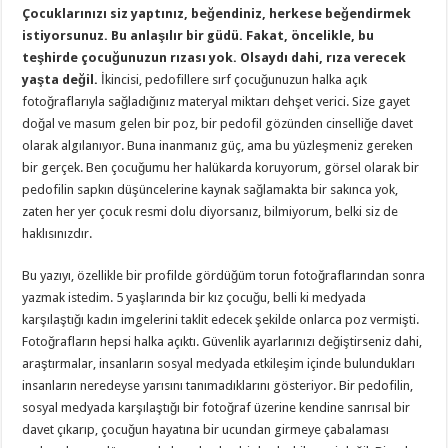
Çocuklarınızı siz yaptınız, beğendiniz, herkese beğendirmek
istiyorsunuz. Bu anlaşılır bir güdü. Fakat, öncelikle, bu
teşhirde çocuğunuzun rızası yok. Olsaydı dahi, rıza verecek
yaşta değil.
İkincisi, pedofillere sırf çocuğunuzun halka açık
fotoğraflarıyla sağladığınız materyal miktarı dehşet verici. Size gayet
doğal ve masum gelen bir poz, bir pedofil gözünden cinselliğe davet
olarak algılanıyor. Buna inanmanız güç, ama bu yüzleşmeniz gereken
bir gerçek. Ben çocuğumu her halükarda koruyorum, görsel olarak bir
pedofilin sapkın düşüncelerine kaynak sağlamakta bir sakınca yok,
zaten her yer çocuk resmi dolu diyorsanız, bilmiyorum, belki siz de
haklısınızdır.
Bu yazıyı, özellikle bir profilde gördüğüm torun fotoğraflarından sonra
yazmak istedim. 5 yaşlarında bir kız çocuğu, belli ki medyada
karşılaştığı kadın imgelerini taklit edecek şekilde onlarca poz vermişti.
Fotoğrafların hepsi halka açıktı. Güvenlik ayarlarınızı değiştirseniz dahi,
araştırmalar, insanların sosyal medyada etkileşim içinde bulundukları
insanların neredeyse yarısını tanımadıklarını gösteriyor. Bir pedofilin,
sosyal medyada karşılaştığı bir fotoğraf üzerine kendine sanrısal bir
davet çıkarıp, çocuğun hayatına bir ucundan girmeye çabalaması