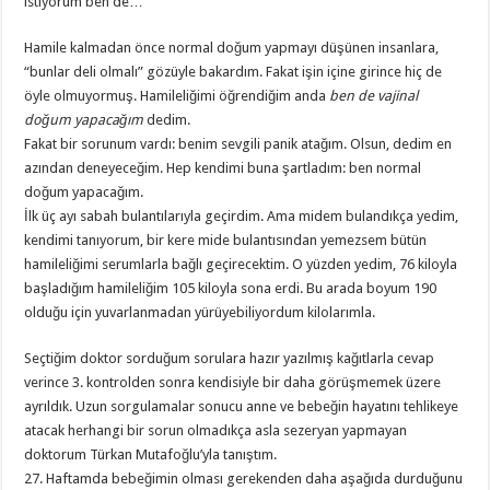
istiyorum ben de…
Hamile kalmadan önce normal doğum yapmayı düşünen insanlara,
“bunlar deli olmalı” gözüyle bakardım. Fakat işin içine girince hiç de
öyle olmuyormuş. Hamileliğimi öğrendiğim anda
ben de vajinal
doğum yapacağım
dedim.
Fakat bir sorunum vardı: benim sevgili panik atağım. Olsun, dedim en
azından deneyeceğim. Hep kendimi buna şartladım: ben normal
doğum yapacağım.
İlk üç ayı sabah bulantılarıyla geçirdim. Ama midem bulandıkça yedim,
kendimi tanıyorum, bir kere mide bulantısından yemezsem bütün
hamileliğimi serumlarla bağlı geçirecektim. O yüzden yedim, 76 kiloyla
başladığım hamileliğim 105 kiloyla sona erdi. Bu arada boyum 190
olduğu için yuvarlanmadan yürüyebiliyordum kilolarımla.
Seçtiğim doktor sorduğum sorulara hazır yazılmış kağıtlarla cevap
verince 3. kontrolden sonra kendisiyle bir daha görüşmemek üzere
ayrıldık. Uzun sorgulamalar sonucu anne ve bebeğin hayatını tehlikeye
atacak herhangi bir sorun olmadıkça asla sezeryan yapmayan
doktorum Türkan Mutafoğlu’yla tanıştım.
27. Haftamda bebeğimin olması gerekenden daha aşağıda durduğunu