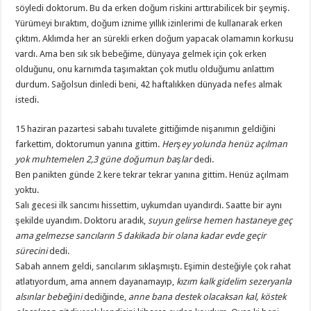
söyledi doktorum. Bu da erken doğum riskini arttırabilicek bir şeymiş.
Yürümeyi bıraktım, doğum iznime yıllık izinlerimi de kullanarak erken
çıktım. Aklımda her an sürekli erken doğum yapacak olamamın korkusu
vardı. Ama ben sık sık bebeğime, dünyaya gelmek için çok erken
olduğunu, onu karnımda taşımaktan çok mutlu olduğumu anlattım
durdum. Sağolsun dinledi beni, 42 haftalıkken dünyada nefes almak
istedi.
15 haziran pazartesi sabahı tuvalete gittiğimde nişanımın geldiğini
farkettim, doktorumun yanına gittim.
Herşey yolunda henüz açılman
yok muhtemelen 2,3 güne doğumun başlar
dedi.
Ben panikten günde 2 kere tekrar tekrar yanına gittim. Henüz açılmam
yoktu.
Salı gecesi ilk sancımı hissettim, uykumdan uyandırdı. Saatte bir aynı
şekilde uyandım. Doktoru aradık,
suyun gelirse hemen hastaneye geç
ama gelmezse sancıların 5 dakikada bir olana kadar evde geçir
sürecini
dedi.
Sabah annem geldi, sancılarım sıklaşmıştı. Eşimin desteğiyle çok rahat
atlatıyordum, ama annem dayanamayıp,
kızım kalk gidelim sezeryanla
alsınlar bebeğini
dediğinde,
anne bana destek olacaksan kal, köstek