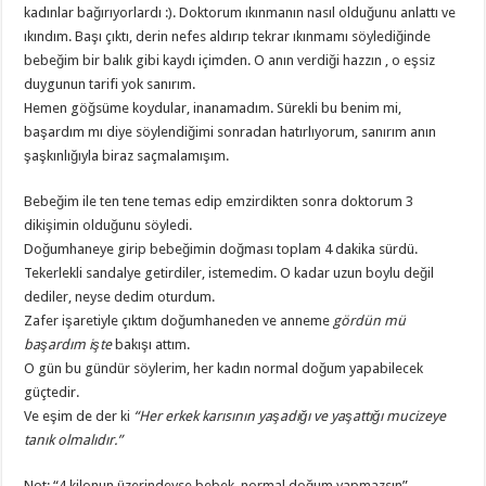
kadınlar bağırıyorlardı :). Doktorum ıkınmanın nasıl olduğunu anlattı ve
ıkındım. Başı çıktı, derin nefes aldırıp tekrar ıkınmamı söylediğinde
bebeğim bir balık gibi kaydı içimden. O anın verdiği hazzın , o eşsiz
duygunun tarifi yok sanırım.
Hemen göğsüme koydular, inanamadım. Sürekli bu benim mi,
başardım mı diye söylendiğimi sonradan hatırlıyorum, sanırım anın
şaşkınlığıyla biraz saçmalamışım.
Bebeğim ile ten tene temas edip emzirdikten sonra doktorum 3
dikişimin olduğunu söyledi.
Doğumhaneye girip bebeğimin doğması toplam 4 dakika sürdü.
Tekerlekli sandalye getirdiler, istemedim. O kadar uzun boylu değil
dediler, neyse dedim oturdum.
Zafer işaretiyle çıktım doğumhaneden ve anneme
gördün mü
başardım işte
bakışı attım.
O gün bu gündür söylerim, her kadın normal doğum yapabilecek
güçtedir.
Ve eşim de der ki
“Her erkek karısının yaşadığı ve yaşattığı mucizeye
tanık olmalıdır.”
Not: “4 kilonun üzerindeyse bebek, normal doğum yapmazsın”