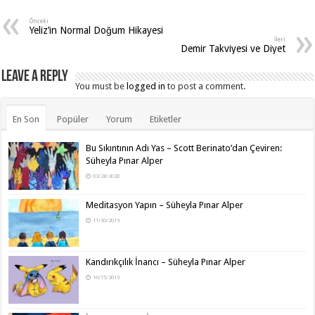
Önceki
Yeliz’in Normal Doğum Hikayesi
İleri
Demir Takviyesi ve Diyet
Leave a Reply
You must be
logged in
to post a comment.
En Son
Popüler
Yorum
Etiketler
Bu Sıkıntının Adı Yas – Scott Berinato’dan Çeviren:
Süheyla Pınar Alper
03/26/2020
Meditasyon Yapın – Süheyla Pınar Alper
11/30/2019
Kandırıkçılık İnancı – Süheyla Pınar Alper
10/15/2019