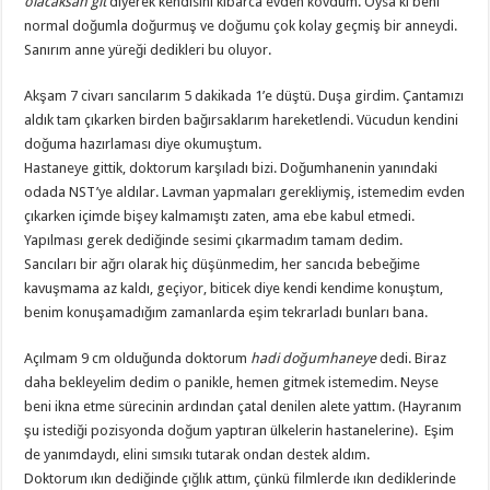
olacaksan git
diyerek kendisini kibarca evden kovdum. Oysa ki beni
normal doğumla doğurmuş ve doğumu çok kolay geçmiş bir anneydi.
Sanırım anne yüreği dedikleri bu oluyor.
Akşam 7 civarı sancılarım 5 dakikada 1’e düştü. Duşa girdim. Çantamızı
aldık tam çıkarken birden bağırsaklarım hareketlendi. Vücudun kendini
doğuma hazırlaması diye okumuştum.
Hastaneye gittik, doktorum karşıladı bizi. Doğumhanenin yanındaki
odada NST’ye aldılar. Lavman yapmaları gerekliymiş, istemedim evden
çıkarken içimde bişey kalmamıştı zaten, ama ebe kabul etmedi.
Yapılması gerek dediğinde sesimi çıkarmadım tamam dedim.
Sancıları bir ağrı olarak hiç düşünmedim, her sancıda bebeğime
kavuşmama az kaldı, geçiyor, biticek diye kendi kendime konuştum,
benim konuşamadığım zamanlarda eşim tekrarladı bunları bana.
Açılmam 9 cm olduğunda doktorum
hadi doğumhaneye
dedi. Biraz
daha bekleyelim dedim o panikle, hemen gitmek istemedim. Neyse
beni ikna etme sürecinin ardından çatal denilen alete yattım. (Hayranım
şu istediği pozisyonda doğum yaptıran ülkelerin hastanelerine). Eşim
de yanımdaydı, elini sımsıkı tutarak ondan destek aldım.
Doktorum ıkın dediğinde çığlık attım, çünkü filmlerde ıkın dediklerinde