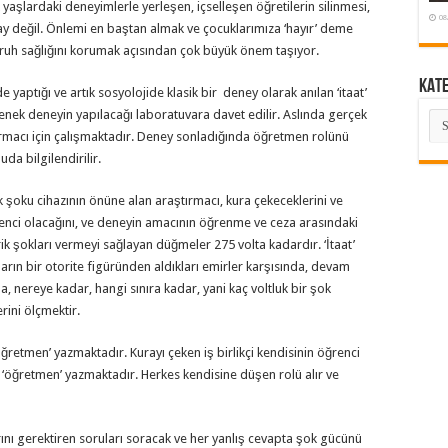
yaşlardaki deneyimlerle yerleşen, içselleşen öğretilerin silinmesi,
08
y değil. Önlemi en baştan almak ve çocuklarımıza ‘hayır’ deme
ruh sağlığını korumak açısından çok büyük önem taşıyor.
KAT
de yaptığı ve artık sosyolojide klasik bir deney olarak anılan ‘itaat’
nek deneyin yapılacağı laboratuvara davet edilir. Aslında gerçek
KA
aştırmacı için çalışmaktadır. Deney sonladığında öğretmen rolünü
a bilgilendirilir.
ik şoku cihazının önüne alan araştırmacı, kura çekeceklerini ve
ğrenci olacağını, ve deneyin amacının öğrenme ve ceza arasındaki
rik şokları vermeyi sağlayan düğmeler 275 volta kadardır. ‘İtaat’
ların bir otorite figüründen aldıkları emirler karşısında, devam
a, nereye kadar, hangi sınıra kadar, yani kaç voltluk bir şok
ini ölçmektir.
‘öğretmen’ yazmaktadır. Kurayı çeken iş birlikçi kendisinin öğrenci
n ‘öğretmen’ yazmaktadır. Herkes kendisine düşen rolü alır ve
ını gerektiren soruları soracak ve her yanlış cevapta şok gücünü