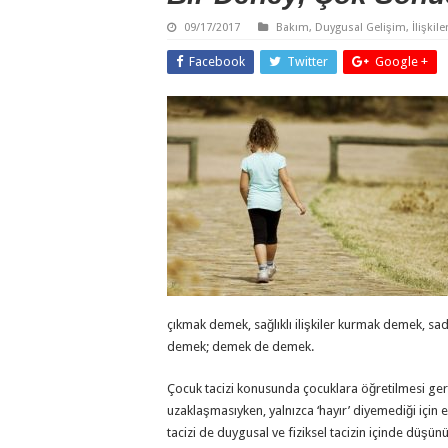
09/17/2017
Bakım
,
Duygusal Gelişim
,
İlişkile
Facebook
Twitter
Google +
çıkmak demek, sağlıklı ilişkiler kurmak demek, sa
demek; demek de demek.
Çocuk tacizi konusunda çocuklara öğretilmesi gere
uzaklaşmasıyken, yalnızca ‘hayır’ diyemediği için e
tacizi de duygusal ve fiziksel tacizin içinde düşün