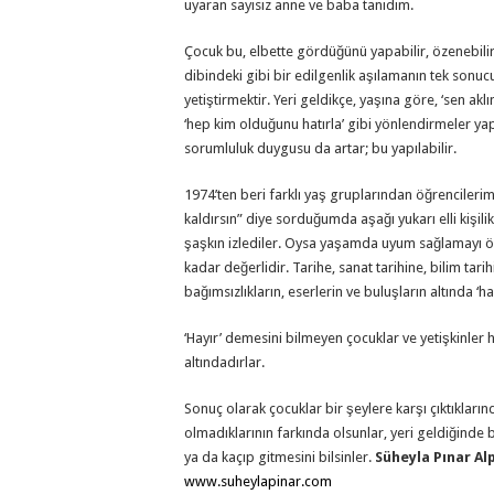
uyaran sayısız anne ve baba tanıdım.
Çocuk bu, elbette gördüğünü yapabilir, özenebilir 
dibindeki gibi bir edilgenlik aşılamanın tek son
yetiştirmektir. Yeri geldikçe, yaşına göre, ‘sen akl
‘hep kim olduğunu hatırla’ gibi yönlendirmeler ya
sorumluluk duygusu da artar; bu yapılabilir.
1974’ten beri farklı yaş gruplarından öğrencilerim
kaldırsın” diye sorduğumda aşağı yukarı elli kişilik
şaşkın izlediler. Oysa yaşamda uyum sağlamayı ö
kadar değerlidir. Tarihe, sanat tarihine, bilim tari
bağımsızlıkların, eserlerin ve buluşların altında ‘h
‘Hayır’ demesini bilmeyen çocuklar ve yetişkinler he
altındadırlar.
Sonuç olarak çocuklar bir şeylere karşı çıktıkların
olmadıklarının farkında olsunlar, yeri geldiğinde 
ya da kaçıp gitmesini bilsinler.
Süheyla Pınar Al
www.suheylapinar.com