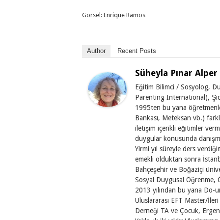
Görsel: Enrique Ramos
Author
Recent Posts
Süheyla Pınar Alper
Eğitim Bilimci / Sosyolog, 
Parenting International), Şi
1995ten bu yana öğretmenler
Bankası, Meteksan vb.) farklı
iletişim içerikli eğitimler verme
duygular konusunda danışm
Yirmi yıl süreyle ders verdi
emekli olduktan sonra İstanb
Bahçeşehir ve Boğaziçi üniver
Sosyal Duygusal Öğrenme, Ön
2013 yılından bu yana Do-
Uluslararası EFT Master/İler
Derneği TA ve Çocuk, Ergen, 