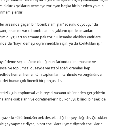
ve elektrik şoklarını vermeye zorlayan başka hiç bir etken yoktur.
enmemişlerdir.
kler arasında geçen bir ‘bombalamışlar’ sözünü duyduğunda
ani, insan mı var o bomba atan uçakların içinde, insanları
ğım duyguları anlatmam pek zor. “O insanlar aldıkları emirlere
nda da “hayır demeyi öğrenmedikleri için, ya da korktukları için
 ‘hayır’ deme seçeneğinin olduğunun farkında olmamasının ve
eysel ve toplumsal düzeyde yaratabileceği dramları hep
özellikle hemen hemen tüm toplumların tarihinde ve bugününde
iddet bunun çok önemli bir parçasıdır.
letsizlik gibi toplumsal ve bireysel yaşamı alt üst eden gerçeklerin
 anne-babaların ve öğretmenlerin bu konuyu bilinçli bir şekilde
yazık ki kültürümüzün pek desteklediği bir şey değildir. Çocukları
yle şey yapmaz’ diyen, ‘kötü çocuklara uyma’ diyerek çocuklarını