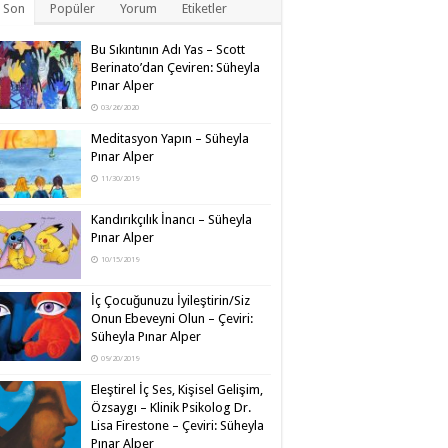
 Son
Popüler
Yorum
Etiketler
Bu Sıkıntının Adı Yas – Scott
Berinato’dan Çeviren: Süheyla
Pınar Alper
03/26/2020
Meditasyon Yapın – Süheyla
Pınar Alper
11/30/2019
Kandırıkçılık İnancı – Süheyla
Pınar Alper
10/15/2019
İç Çocuğunuzu İyileştirin/Siz
Onun Ebeveyni Olun – Çeviri:
Süheyla Pınar Alper
09/20/2019
Eleştirel İç Ses, Kişisel Gelişim,
Özsaygı – Klinik Psikolog Dr.
Lisa Firestone – Çeviri: Süheyla
Pınar Alper