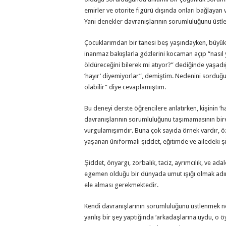
emirler ve otorite figürü dışında onları bağlayan 
Yani denekler davranışlarının sorumluluğunu üstl
Çocuklarımdan bir tanesi beş yaşındayken, büyü
inanmaz bakışlarla gözlerini kocaman açıp “nasıl y
öldüreceğini bilerek mi atıyor?” dediğinde yaşadı
‘hayır’ diyemiyorlar”, demiştim. Nedenini sorduğu
olabilir” diye cevaplamıştım.
Bu deneyi derste öğrencilere anlatırken, kişinin
davranışlarının sorumluluğunu taşımamasının bir
vurgulamışımdır. Buna çok sayıda örnek vardır, 
yaşanan üniformalı şiddet, eğitimde ve ailedeki ş
Şiddet, önyargı, zorbalık, taciz, ayrımcılık, ve ada
egemen olduğu bir dünyada umut ışığı olmak adına
ele alması gerekmektedir.
Kendi davranışlarının sorumluluğunu üstlenmek ne 
yanlış bir şey yaptığında ‘arkadaşlarına uydu, o ö