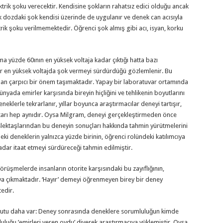
ktrik şoku verecektir. Kendisine şokların rahatsız edici olduğu ancak
ük dozdaki şok kendisi üzerinde de uygulanır ve denek can acısıyla
ktrik şoku verilmemektedir. Öğrenci şok almış gibi acı, isyan, korku
 yüzde 60ının en yüksek voltaja kadar çıktığı hatta bazı
ar en yüksek voltajda şok vermeyi sürdürdüğü gözlemlenir. Bu
dan çarpıcı bir önem taşımaktadır. Yapay bir laboratuvar ortamında
dünyada emirler karşısında bireyin hiçliğini ve tehlikenin boyutlarını
eklerle tekrarlanır, yıllar boyunca araştırmacılar deneyi tartışır,
ukarı hep aynıdır. Oysa Milgram, deneyi gerçekleştirmeden önce
slektaşlarından bu deneyin sonuçları hakkında tahmin yürütmelerini
ki deneklerin yalnızca yüzde birinin, öğrenci rolündeki katılımcıya
adar itaat etmeyi sürdüreceği tahmin edilmiştir.
rüşmelerde insanların otorite karşısındaki bu zayıflığının,
a çıkmaktadır. ‘Hayır’ demeyi öğrenmeyen birey bir deney
tedir.
 boyutu daha var: Deney sonrasında deneklere sorumluluğun kimde
luğu ’emirleri veren oydu’ diyerek araştırmacıya yüklemiştir. Oysa