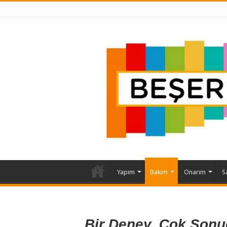
Yapım
Bakım
Onarım
S
Bir Deney, Çok Sonu