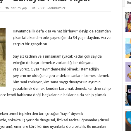
En
r
Yorum yap
2,933 Görünümler
Hayatımda ilk defa kısa ve net bir ‘hayır’ deyip de ağzımdan
çıkan lafa kendim bile şaşırdığımda 34 yaşındaydım. Acı ve
çarpıcı bir gerçek bu.
Sayısız kadının ve azımsanamayacak kadar çok sayıda
erkeğin de hayır demekte zorlandığı bir dünyada
yaşıyoruz. Oysa ‘hayır’ demesini bilmek, istemediğin
şeylerin ne olduğunu çevrendeki insanların bilmesi demek,
‘kim seni zorluyor, kim sana saygı duyuyor’un ayrımını
yapabilmek demek, kendini korumak demek, kendine sahip
dece kendi haklarına değil başkalarının haklarına da sahip çıkmak
ken temel tepkilerden biri çocuğun ‘hayır’ diyerek
vde, sokakta, iş yerinde duygusal, fiziksel tacize uğrayanlar (cinsel
üyorum), emirlere körü körüne uyanlarla dolu ortalık. Bu insanları