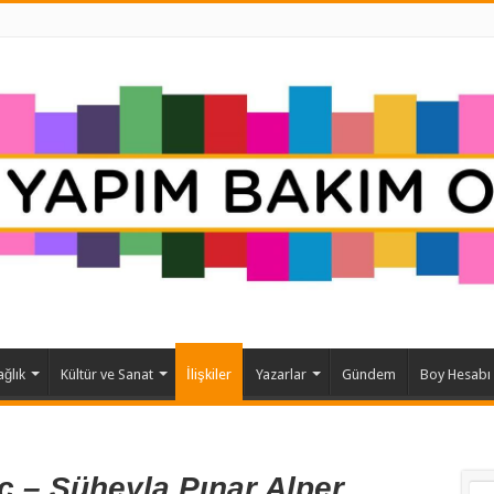
ağlık
Kültür ve Sanat
İlişkiler
Yazarlar
Gündem
Boy Hesabı
ç – Süheyla Pınar Alper