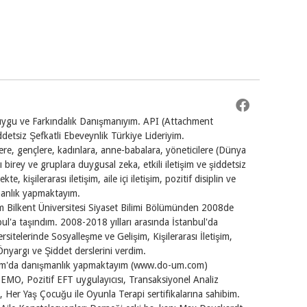
Duygu ve Farkındalık Danışmanıyım. API (Attachment
ddetsiz Şefkatli Ebeveynlik Türkiye Lideriyim.
e, gençlere, kadınlara, anne-babalara, yöneticilere (Dünya
 birey ve gruplara duygusal zeka, etkili iletişim ve şiddetsiz
kte, kişilerarası iletişim, aile içi iletişim, pozitif disiplin ve
anlık yapmaktayım.
ğim Bilkent Üniversitesi Siyaset Bilimi Bölümünden 2008de
ul'a taşındım. 2008-2018 yılları arasında İstanbul'da
sitelerinde Sosyalleşme ve Gelişim, Kişilerarası İletişim,
yargı ve Şiddet derslerini verdim.
um'da danışmanlık yapmaktayım (www.do-um.com)
i EMO, Pozitif EFT uygulayıcısı, Transaksiyonel Analiz
Her Yaş Çocuğu ile Oyunla Terapi sertifikalarına sahibim.