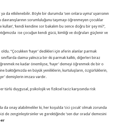
ya da etkilenebilir. Böyle bir durumda ‘sen onlara uyma’ uyarısının
ucu davranışlarının sorumluluğunu taşımayı öğrenmeyen çocuklar
ını kullan’, ‘kendi kendine sor bakalım bu sence doğru bir şey mi?’,
ptığımızda ise çocuğun kendi gücü, kimliği ve doğruları güçlenir ve
 oldu. “Çocukken ‘hayır’ dedikleri için aferin alanlar parmak
 sınıflarda daima yalnızca bir-iki parmak kalktı, diğerleri biraz
ğrenmek ne kadar önemliyse, ‘hayır’ demeyi öğrenmek de bir o
hine baktığımızda en büyük yeniliklerin, kurtuluşların, özgürlüklerin,
ayır’ demişlerin imzası vardır.
r türlü duygusal, psikolojik ve fiziksel taciz karşısında risk
da da onay alabilmeliler ki, her koşulda ‘cici çocuk’ olmak zorunda
bizi de zenginleştirsinler ve gerektiğinde ‘sen dur orada’ demesini
per