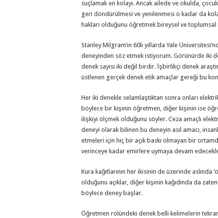
suçlamak en kolayı. Ancak ailede ve okulda, çocuk 
geri döndürülmesi ve yenilenmesi o kadar da kola
hakları olduğunu öğretmek bireysel ve toplumsal 
Stanley Milgram’ın 60lı yıllarda Yale Üniversitesi’n
deneyinden söz etmek istiyorum. Görünürde iki de
denek sayısı iki değil birdir. İşbirlikçi denek ar
üstlenen gerçek denek etik amaçlar gereği bu konud
Her iki denekle selamlaştıktan sonra onları elektr
böylece bir kişinin öğretmen, diğer kişinin ise ö
ilişkiyi ölçmek olduğunu söyler. Ceza amaçlı elekt
deneyi olarak bilinen bu deneyin asıl amacı, insan
etmeleri için hiç bir açık baskı olmayan bir ortamd
verinceye kadar emirlere uymaya devam edecekler
Kura kağıtlarının her ikisinin de üzerinde aslında 
olduğunu açıklar, diğer kişinin kağıdında da zate
böylece deney başlar.
Öğretmen rolündeki denek belli kelimelerin tekrar