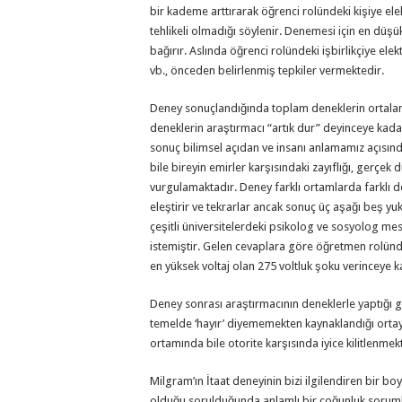
bir kademe arttırarak öğrenci rolündeki kişiye ele
tehlikeli olmadığı söylenir. Denemesi için en düş
bağırır. Aslında öğrenci rolündeki işbirlikçiye ele
vb., önceden belirlenmiş tepkiler vermektedir.
Deney sonuçlandığında toplam deneklerin ortalama
deneklerin araştırmacı “artık dur” deyinceye kad
sonuç bilimsel açıdan ve insanı anlamamız açısın
bile bireyin emirler karşısındaki zayıflığı, gerçek 
vurgulamaktadır. Deney farklı ortamlarda farklı den
eleştirir ve tekrarlar ancak sonuç üç aşağı beş y
çeşitli üniversitelerdeki psikolog ve sosyolog me
istemiştir. Gelen cevaplara göre öğretmen rolünde
en yüksek voltaj olan 275 voltluk şoku verinceye k
Deney sonrası araştırmacının deneklerle yaptığı gö
temelde ‘hayır’ diyememekten kaynaklandığı ortay
ortamında bile otorite karşısında iyice kilitlenmek
Milgram’ın İtaat deneyinin bizi ilgilendiren bir
olduğu sorulduğunda anlamlı bir çoğunluk sorumlu