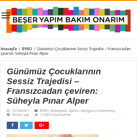
Anasayfa
/
BYBO
/
Günümüz Çocuklarının Sessiz Trajedisi – Fransızcadan
çeviren: Süheyla Pınar Alper
Günümüz Çocuklarının
Sessiz Trajedisi –
Fransızcadan çeviren:
Süheyla Pınar Alper
12/18/2017
BYBO
,
Ebeveynlik
,
Eğitim
,
Kategorize Edilmemiş
Yorum yap
17,420 Görünümler