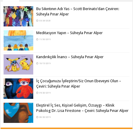
Bu Sıkıntının Adı Yas – Scott Berinato’dan Çeviren:
Süheyla Pınar Alper
03/26/2020
Meditasyon Yapın – Süheyla Pınar Alper
11/30/2019
Kandırıkçılık İnancı – Süheyla Pınar Alper
10/15/2019
İç Çocuğunuzu İyileştirin/Siz Onun Ebeveyni Olun –
Çeviri: Süheyla Pınar Alper
09/20/2019
Eleştirel İç Ses, Kişisel Gelişim, Özsaygı – Klinik
Psikolog Dr. Lisa Firestone – Çeviri: Süheyla Pınar Alper
08/20/2019