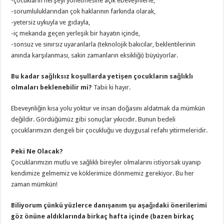
-çocukların herşeyi yönetmesine açık ebeveynlerle,
-sorumluluklarından çok haklarının farkında olarak,
-yetersiz uykuyla ve gıdayla,
-iç mekanda geçen yerleşik bir hayatın içinde,
-sonsuz ve sınırsız uyaranlarla (teknolojik bakıcılar, beklentilerinin
anında karşılanması, sakin zamanların eksikliği) büyüyorlar.
Bu kadar sağlıksız koşullarda yetişen çocukların sağlıklı
olmaları beklenebilir mi?
Tabii ki hayır.
Ebeveynliğin kısa yolu yoktur ve insan doğasını aldatmak da mümkün
değildir. Gördüğümüz gibi sonuçlar yıkıcıdır. Bunun bedeli
çocuklarımızın dengeli bir çocukluğu ve duygusal refahı yitirmeleridir.
Peki Ne Olacak?
Çocuklarımızın mutlu ve sağlıklı bireyler olmalarını istiyorsak uyanıp
kendimize gelmemiz ve köklerimize dönmemiz gerekiyor. Bu her
zaman mümkün!
Biliyorum çünkü yüzlerce danışanım şu aşağıdaki önerilerimi
göz önüne aldıklarında birkaç hafta içinde (bazen birkaç