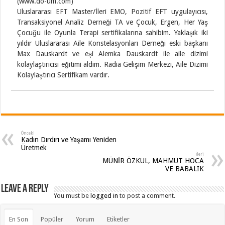
(www.do-um.com)
Uluslararası EFT Master/İleri EMO, Pozitif EFT uygulayıcısı,
Transaksiyonel Analiz Derneği TA ve Çocuk, Ergen, Her Yaş
Çocuğu ile Oyunla Terapi sertifikalarına sahibim. Yaklaşık iki
yıldır Uluslararası Aile Konstelasyonları Derneği eski başkanı
Max Dauskardt ve eşi Alemka Dauskardt ile aile dizimi
kolaylaştırıcısı eğitimi aldım. Radia Gelişim Merkezi, Aile Dizimi
Kolaylaştırıcı Sertifikam vardır.
Önceki
Kadın Dırdırı ve Yaşamı Yeniden
Üretmek
İleri
MÜNİR ÖZKUL, MAHMUT HOCA
VE BABALIK
Leave a Reply
You must be
logged in
to post a comment.
En Son
Popüler
Yorum
Etiketler