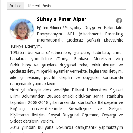
Author
Recent Posts
Süheyla Pınar Alper
Eğitim Bilimci / Sosyolog, Duygu ve Farkındalık
Danışmanıyım. API (Attachment Parenting
International), Şiddetsiz Şefkatli Ebeveynlik
Türkiye Lideriyim.
1995ten bu yana öğretmenlere, gençlere, kadınlara, anne-
babalara, yöneticilere (Dünya Bankası, Meteksan vb.)
farklı birey ve gruplara duygusal zeka, etkili iletişim ve
şiddetsiz iletişim içerikli eğitimler vermekte, kişilerarası iletişim,
aile içi iletişim, pozitif disiplin ve duygular konusunda
danışmanlık yapmaktayım.
Yirmi yıl süreyle ders verdiğim Bilkent Üniversitesi Siyaset
Bilimi Bölümünden 2008de emekli olduktan sonra İstanbul'a
taşındım. 2008-2018 yılları arasında İstanbul'da Bahçeşehir ve
Boğaziçi üniversitelerinde Sosyalleşme ve Gelişim,
Kişilerarası İletişim, Sosyal Duygusal Öğrenme, Önyargı ve
Şiddet derslerini verdim.
2013 yılından bu yana Do-um'da danışmanlık yapmaktayım