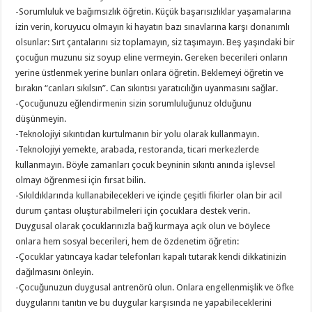
-Sorumluluk ve bağımsızlık öğretin. Küçük başarısızlıklar yaşamalarına
izin verin, koruyucu olmayın ki hayatın bazı sınavlarına karşı donanımlı
olsunlar: Sırt çantalarını siz toplamayın, siz taşımayın. Beş yaşındaki bir
çocuğun muzunu siz soyup eline vermeyin. Gereken becerileri onların
yerine üstlenmek yerine bunları onlara öğretin. Beklemeyi öğretin ve
bırakın “canları sıkılsın”. Can sıkıntısı yaratıcılığın uyanmasını sağlar.
-Çocuğunuzu eğlendirmenin sizin sorumluluğunuz olduğunu
düşünmeyin.
-Teknolojiyi sıkıntıdan kurtulmanın bir yolu olarak kullanmayın.
-Teknolojiyi yemekte, arabada, restoranda, ticari merkezlerde
kullanmayın. Böyle zamanları çocuk beyninin sıkıntı anında işlevsel
olmayı öğrenmesi için fırsat bilin.
-Sıkıldıklarında kullanabilecekleri ve içinde çeşitli fikirler olan bir acil
durum çantası oluşturabilmeleri için çocuklara destek verin.
Duygusal olarak çocuklarınızla bağ kurmaya açık olun ve böylece
onlara hem sosyal becerileri, hem de özdenetim öğretin:
-Çocuklar yatıncaya kadar telefonları kapalı tutarak kendi dikkatinizin
dağılmasını önleyin.
-Çocuğunuzun duygusal antrenörü olun. Onlara engellenmişlik ve öfke
duygularını tanıtın ve bu duygular karşısında ne yapabileceklerini