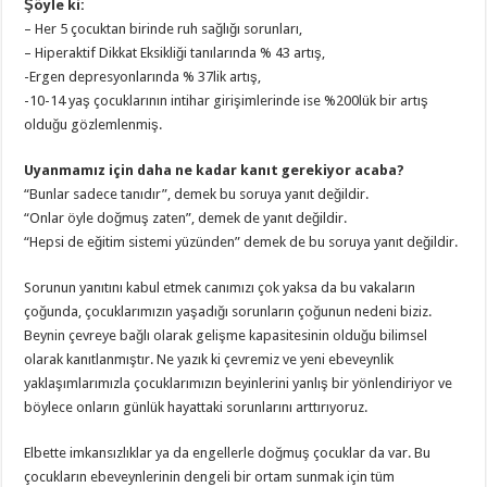
Şöyle ki:
– Her 5 çocuktan birinde ruh sağlığı sorunları,
– Hiperaktif Dikkat Eksikliği tanılarında % 43 artış,
-Ergen depresyonlarında % 37lik artış,
-10-14 yaş çocuklarının intihar girişimlerinde ise %200lük bir artış
olduğu gözlemlenmiş.
Uyanmamız için daha ne kadar kanıt gerekiyor acaba?
“Bunlar sadece tanıdır”, demek bu soruya yanıt değildir.
“Onlar öyle doğmuş zaten”, demek de yanıt değildir.
“Hepsi de eğitim sistemi yüzünden” demek de bu soruya yanıt değildir.
Sorunun yanıtını kabul etmek canımızı çok yaksa da bu vakaların
çoğunda, çocuklarımızın yaşadığı sorunların çoğunun nedeni biziz.
Beynin çevreye bağlı olarak gelişme kapasitesinin olduğu bilimsel
olarak kanıtlanmıştır. Ne yazık ki çevremiz ve yeni ebeveynlik
yaklaşımlarımızla çocuklarımızın beyinlerini yanlış bir yönlendiriyor ve
böylece onların günlük hayattaki sorunlarını arttırıyoruz.
Elbette imkansızlıklar ya da engellerle doğmuş çocuklar da var. Bu
çocukların ebeveynlerinin dengeli bir ortam sunmak için tüm