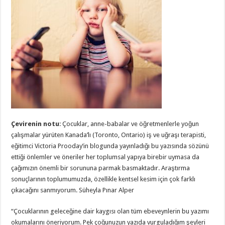
Çevirenin notu
: Çocuklar, anne-babalar ve öğretmenlerle yoğun
çalışmalar yürüten Kanada’lı (Toronto, Ontario) iş ve uğraşı terapisti,
eğitimci Victoria Prooday’in blogunda yayınladığı bu yazısında sözünü
ettiği önlemler ve öneriler her toplumsal yapıya birebir uymasa da
çağımızın önemli bir sorununa parmak basmaktadır. Araştırma
sonuçlarının toplumumuzda, özellikle kentsel kesim için çok farklı
çıkacağını sanmıyorum. Süheyla Pınar Alper
“Çocuklarının geleceğine dair kaygısı olan tüm ebeveynlerin bu yazımı
okumalarını öneriyorum. Pek çoğunuzun yazıda vurguladığım şeyleri