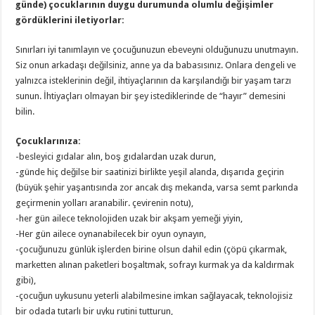
günde) çocuklarının duygu durumunda olumlu değişimler
gördüklerini iletiyorlar:
Sınırları iyi tanımlayın ve çocuğunuzun ebeveyni olduğunuzu unutmayın.
Siz onun arkadaşı değilsiniz, anne ya da babasısınız. Onlara dengeli ve
yalnızca isteklerinin değil, ihtiyaçlarının da karşılandığı bir yaşam tarzı
sunun. İhtiyaçları olmayan bir şey istediklerinde de “hayır” demesini
bilin.
Çocuklarınıza:
-besleyici gıdalar alın, boş gıdalardan uzak durun,
-günde hiç değilse bir saatinizi birlikte yeşil alanda, dışarıda geçirin
(büyük şehir yaşantısında zor ancak dış mekanda, varsa semt parkında
geçirmenin yolları aranabilir. çevirenin notu),
-her gün ailece teknolojiden uzak bir akşam yemeği yiyin,
-Her gün ailece oynanabilecek bir oyun oynayın,
-çocuğunuzu günlük işlerden birine olsun dahil edin (çöpü çıkarmak,
marketten alınan paketleri boşaltmak, sofrayı kurmak ya da kaldırmak
gibi),
-çocuğun uykusunu yeterli alabilmesine imkan sağlayacak, teknolojisiz
bir odada tutarlı bir uyku rutini tutturun,