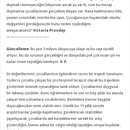
duymak istemeyeceğini biliyorum ancak şu var ki, sizin bu mesajı
duymanıza çocuklarınızın gerçekten ihtiyacı var. Bana katılmasanız bile,
yazının sonundaki önerilerime uyun. Çocuğunuzun hayatındaki olumlu
değişimleri gördüğünüzde bunu neden söylediğimi
anlayacaksınız!”
Victoria Prooday
——————————–
Güncelleme
: Bu yazı 5 milyon okuyucuya ulaştı ve bu sayı sürekli
artıyor. Bu da sorunun gerçekliğini ve dünyadaki pek çok insan için ne
kadar önem taşıdığını kanıtlıyor.
V. P.
En değerlilerimizi, çocuklarımızı ilgilendiren sessiz bir trajedi oynanıyor.
Yüzlerce çocukla çalışan bir profesyonel terapist olarak bu trajedinin
gözlerimin önünde oynandığına tanık oldum. Çocuklarımız duygusal
bir tükeniş içindeler. Bunu öğretmenlere ve son on beş yıldır bu alanda
çalışan tüm uzmanlara sorabilirsiniz. Benimkine benzer kaygılar
duyacağınızdan emin olabilirsiniz. Üstelik bu 15 yıllık sürede
araştırmacılar paniğe kapılmamızı gerektirecek istatistikler
yayınlayarak, çocuklarda akıl hastalıklarının sürekli bir artış
gösterdiğini, bunun adeta bir salgın niteliği taşıdığını ortaya koydular.