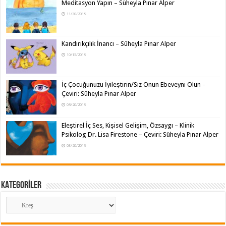
Meditasyon Yapın – Süheyla Pınar Alper
11/30/2019
Kandırıkçılık İnancı – Süheyla Pınar Alper
10/15/2019
İç Çocuğunuzu İyileştirin/Siz Onun Ebeveyni Olun –
Çeviri: Süheyla Pınar Alper
09/20/2019
Eleştirel İç Ses, Kişisel Gelişim, Özsaygı – Klinik
Psikolog Dr. Lisa Firestone – Çeviri: Süheyla Pınar Alper
08/20/2019
KATEGORİLER
KATEGORİLER