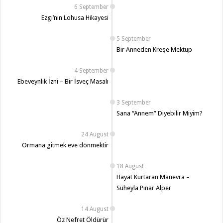
6 September
Ezgi’nin Lohusa Hikayesi
5 September
Bir Anneden Kreşe Mektup
4 September
Ebeveynlik İzni – Bir İsveç Masalı
3 September
Sana “Annem” Diyebilir Miyim?
24 August
Ormana gitmek eve dönmektir
18 August
Hayat Kurtaran Manevra –
Süheyla Pınar Alper
14 August
Öz Nefret Öldürür