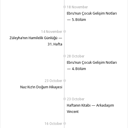
18 November
Ebru’nun Çocuk Gelişim Notları
— 5. Bölüm
14 November
Züleyha’nın Hamilelik Günlüğü —
31. Hafta
28 October
Ebru’nun Çocuk Gelişim Notları
— 4. Bölüm
23 October
Naz Kız’ın Doğum Hikayesi
23 October
Haftanın Kitabı — Arkadaşım
Vincent
16 October