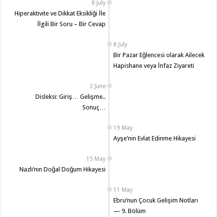
8 July
Hiperaktivite ve Dikkat Eksikliği İle
İlgili Bir Soru – Bir Cevap
8 July
Bir Pazar Eğlencesi olarak Ailecek
Hapishane veya İnfaz Ziyareti
2 June
Disleksi: Giriş… Gelişme..
Sonuç…
19 May
Ayşe’nin Evlat Edinme Hikayesi
15 May
Nazlı’nın Doğal Doğum Hikayesi
11 May
Ebru’nun Çocuk Gelişim Notları
— 9. Bölüm