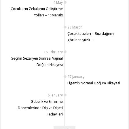
4 May
Çocukların Zekalarını Geliştirme
Yolları – 1: Merak!
23 March
Çocuk tacizleri – Buz dağının
görünen yüzü…
16 February
Seçil’in Sezaryen Sonrası Vajinal
Doğum Hikayesi
27 January
Figen’in Normal Doğum Hikayesi
6 January
Gebelik ve Emzirme
Dönemlerinde Diş ve Dişeti
Tedavileri