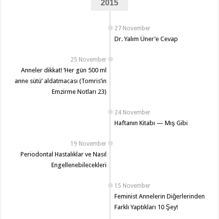
2015
27 November
Dr. Yalım Üner’e Cevap
25 November
Anneler dikkat! ‘Her gün 500 ml
anne sütü’ aldatmacası (Tomris’in
Emzirme Notları 23)
24 November
Haftanın Kitabı — Mış Gibi
19 November
Periodontal Hastalıklar ve Nasıl
Engellenebilecekleri
15 November
Feminist Annelerin Diğerlerinden
Farklı Yaptıkları 10 Şey!