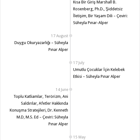
Kısa Bir Giriş Marshall B.
Rosenberg, Ph.D., Şiddetsiz
İletişim, Bir Yaşam Dili – Çeviri:
Süheyla Pınar-Alper
17 August
Duygu Okuryazarlığı – Süheyla
Pınar Alper
17 July
Umutlu Çocuklar İçin Kelebek
Etkisi – Süheyla Pınar Alper
14 June
Toplu Katliamlar, Terörizm, Ani
Saldırılar, Afetler Hakkında
Konuşma Stratejileri, Dr. Kenneth
M.D, M.S. Ed – Çeviri: Süheyla
Pınar Alper
15 May