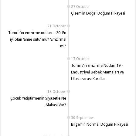
27 October
Çisem’in Doğal Doğum Hikayesi
21 October
Tomris’in emzirme notları – 20: En
iyi olan ‘anne sütü’ mü? ‘Emzirme’
mi?
17 October
Tomris’in Emzirme Notları 19 –
Endüstriyel Bebek Mamaları ve
Uluslararası Kurallar
13 October
Çocuk Yetiştirmenin Siyasetle Ne
Alakası Var?
30 September
Bilge’nin Normal Doğum Hikayesi