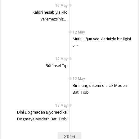
12 May
Kalori hesabıyla kilo
veremezsiniz…
12 May
Mutluluğun yediklerinizle bir ilgisi
var
12 May
Bütünsel Tıp
12 May
Bir inanç sistemi olarak Modern
Batı Tıbbı
12 May
Dini Dogmadan Biyomedikal
Dogmaya Modern Batı Tıbbı
2016