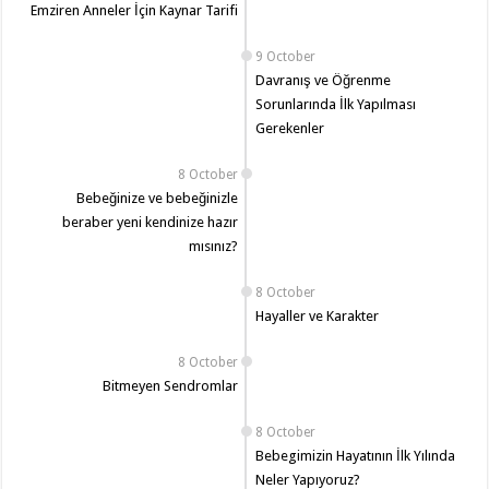
Emziren Anneler İçin Kaynar Tarifi
9 October
Davranış ve Öğrenme
Sorunlarında İlk Yapılması
Gerekenler
8 October
Bebeğinize ve bebeğinizle
beraber yeni kendinize hazır
mısınız?
8 October
Hayaller ve Karakter
8 October
Bitmeyen Sendromlar
8 October
Bebegimizin Hayatının İlk Yılında
Neler Yapıyoruz?