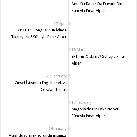
Ama Bu Kadar Da Duyarlı Olma!
Süheyla Pınar Alper
18 April
Bir Yalan Döngüsünün İçinde
Tıkanıyoruz! Süheyla Pınar Alper
18 March
EFT mi? O da ne? Süheyla Pınar
Alper
27 February
Cinsel İstismarı Engellemek ve
Cezalandırmak
17 February
Magosa’da Bir Öfke Nöbeti –
Süheyla Pınar Alper
24 January
Ateşi düşürmek zorunda mısınız?