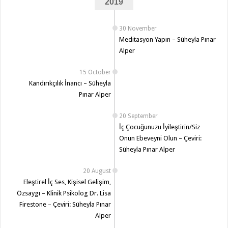
2019
30 November
Meditasyon Yapın – Süheyla Pınar
Alper
15 October
Kandırıkçılık İnancı – Süheyla
Pınar Alper
20 September
İç Çocuğunuzu İyileştirin/Siz
Onun Ebeveyni Olun – Çeviri:
Süheyla Pınar Alper
20 August
Eleştirel İç Ses, Kişisel Gelişim,
Özsaygı – Klinik Psikolog Dr. Lisa
Firestone – Çeviri: Süheyla Pınar
Alper