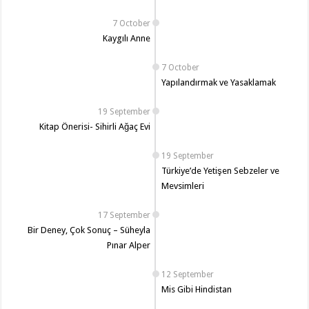
7 October
Kaygılı Anne
7 October
Yapılandırmak ve Yasaklamak
19 September
Kitap Önerisi- Sihirli Ağaç Evi
19 September
Türkiye’de Yetişen Sebzeler ve
Mevsimleri
17 September
Bir Deney, Çok Sonuç – Süheyla
Pınar Alper
12 September
Mis Gibi Hindistan