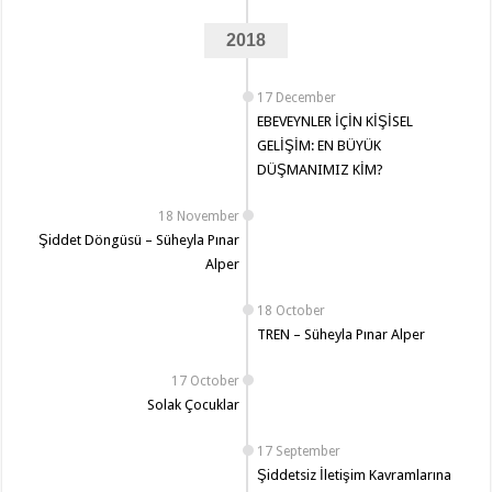
2018
17 December
EBEVEYNLER İÇİN KİŞİSEL
GELİŞİM: EN BÜYÜK
DÜŞMANIMIZ KİM?
18 November
Şiddet Döngüsü – Süheyla Pınar
Alper
18 October
TREN – Süheyla Pınar Alper
17 October
Solak Çocuklar
17 September
Şiddetsiz İletişim Kavramlarına