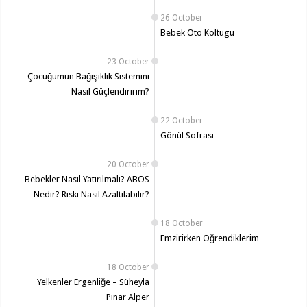
26 October
Bebek Oto Koltugu
23 October
Çocuğumun Bağışıklık Sistemini
Nasıl Güçlendiririm?
22 October
Gönül Sofrası
20 October
Bebekler Nasıl Yatırılmalı? ABÖS
Nedir? Riski Nasıl Azaltılabilir?
18 October
Emzirirken Öğrendiklerim
18 October
Yelkenler Ergenliğe – Süheyla
Pınar Alper