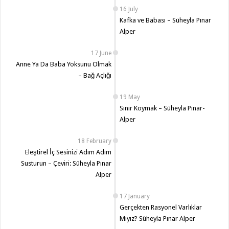
16 July
Kafka ve Babası – Süheyla Pınar
Alper
17 June
Anne Ya Da Baba Yoksunu Olmak
– Bağ Açlığı
19 May
Sınır Koymak – Süheyla Pınar-
Alper
18 February
Eleştirel İç Sesinizi Adım Adım
Susturun – Çeviri: Süheyla Pınar
Alper
17 January
Gerçekten Rasyonel Varlıklar
Mıyız? Süheyla Pınar Alper