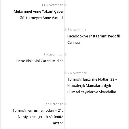
11 November
Mükemmel Anne Yoktur! Çaba
Göstermeyen Anne Vardır!
5 November
Facebook ve Instagram: Pedofili
Cenneti
3 November
Bebe Bisküvisi Zararlı Mıdır?
2 November
Tomris’in Emzirme Notları 22 –
Hipoalerjik Mamalarla ilgili
Bilimsel Yayınlar ve Skandallar
27 October
Tomris’in emzirme notları – 21:
Ne yiyip ne içersek sütümüz
artar?