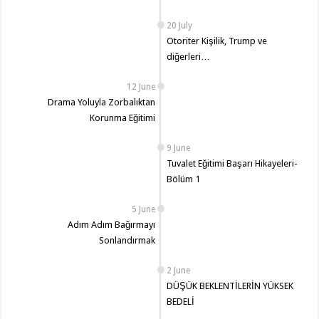
20 July
Otoriter Kişilik, Trump ve
diğerleri…
12 June
Drama Yoluyla Zorbalıktan
Korunma Eğitimi
9 June
Tuvalet Eğitimi Başarı Hikayeleri-
Bölüm 1
5 June
Adım Adım Bağırmayı
Sonlandırmak
2 June
DÜŞÜK BEKLENTİLERİN YÜKSEK
BEDELİ