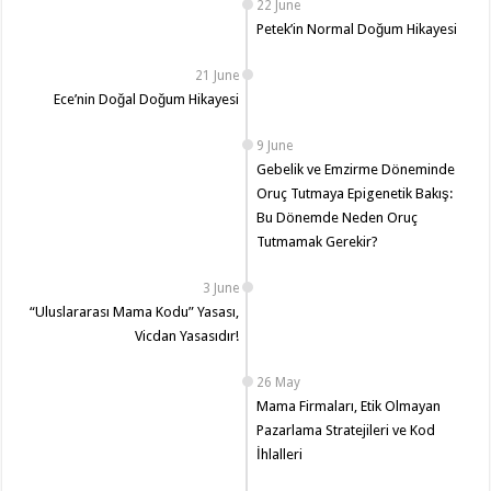
22 June
Petek’in Normal Doğum Hikayesi
21 June
Ece’nin Doğal Doğum Hikayesi
9 June
Gebelik ve Emzirme Döneminde
Oruç Tutmaya Epigenetik Bakış:
Bu Dönemde Neden Oruç
Tutmamak Gerekir?
3 June
“Uluslararası Mama Kodu” Yasası,
Vicdan Yasasıdır!
26 May
Mama Firmaları, Etik Olmayan
Pazarlama Stratejileri ve Kod
İhlalleri