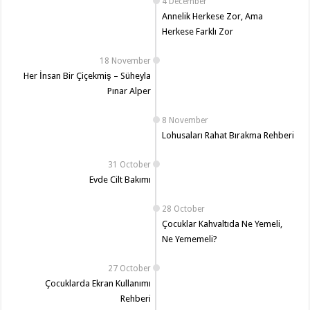
4 December
Annelik Herkese Zor, Ama
Herkese Farklı Zor
18 November
Her İnsan Bir Çiçekmiş – Süheyla
Pınar Alper
8 November
Lohusaları Rahat Bırakma Rehberi
31 October
Evde Cilt Bakımı
28 October
Çocuklar Kahvaltıda Ne Yemeli,
Ne Yememeli?
27 October
Çocuklarda Ekran Kullanımı
Rehberi