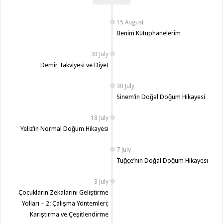
15 August
Benim Kütüphanelerim
30 July
Demir Takviyesi ve Diyet
30 July
Sinem’in Doğal Doğum Hikayesi
18 July
Yeliz’in Normal Doğum Hikayesi
7 July
Tuğçe’nin Doğal Doğum Hikayesi
3 July
Çocukların Zekalarını Geliştirme
Yolları – 2: Çalışma Yöntemleri;
Karıştırma ve Çeşitlendirme