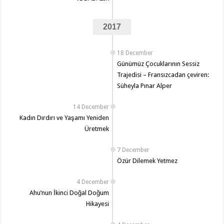
2017
18 December
Günümüz Çocuklarının Sessiz
Trajedisi – Fransızcadan çeviren:
Süheyla Pınar Alper
14 December
Kadın Dırdırı ve Yaşamı Yeniden
Üretmek
7 December
Özür Dilemek Yetmez
4 December
Ahu’nun İkinci Doğal Doğum
Hikayesi