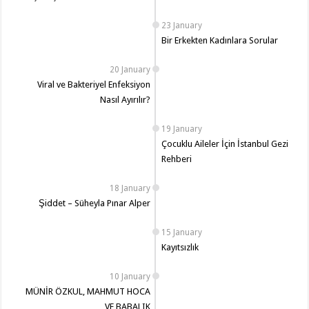
23 January
Bir Erkekten Kadınlara Sorular
20 January
Viral ve Bakteriyel Enfeksiyon
Nasıl Ayırılır?
19 January
Çocuklu Aileler İçin İstanbul Gezi
Rehberi
18 January
Şiddet – Süheyla Pınar Alper
15 January
Kayıtsızlık
10 January
MÜNİR ÖZKUL, MAHMUT HOCA
VE BABALIK