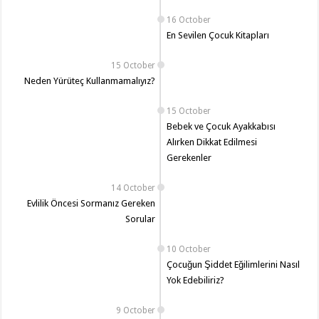
16 October
En Sevilen Çocuk Kitapları
15 October
Neden Yürüteç Kullanmamalıyız?
15 October
Bebek ve Çocuk Ayakkabısı
Alırken Dikkat Edilmesi
Gerekenler
14 October
Evlilik Öncesi Sormanız Gereken
Sorular
10 October
Çocuğun Şiddet Eğilimlerini Nasıl
Yok Edebiliriz?
9 October